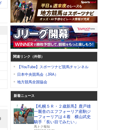
ド
関連リンク（外部）
【YouTube】スポーツナビ競馬チャンネル
日本中央競馬会（JRA）
地方競馬全国協会
新着ニュース
【札幌５Ｒ・２歳新馬】鹿戸雄
一厩舎のエフフォーリア産駒ジ
ーフォーリアは４着 横山武史
師
騎手「長い目でみたい」
馬トク報知