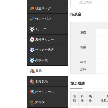
対戦成績
独立リーグ
払戻金
侍ジャパン
Jリーグ
単勝
海外サッカー
複勝
サッカー代表
高校年代
枠連
馬連
競馬
地方競馬
競走成績
ボートレース
着
枠
馬
順
番
番
性齢/
大相撲