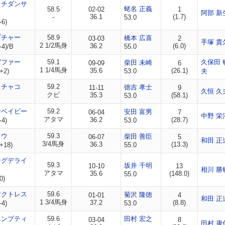
ッチダンサ
蛯名 正義
58.5
02-02
1
阿部 新
-
36.1
(1.7)
53.0
-6)
プチャー
58.9
橋本 広喜
03-03
2
手塚 貴
2 1/2馬身
36.2
(6.0)
-4)/B
55.0
ゼファー
59.1
久保田 
柴田 未崎
09-09
6
1 1/4馬身
35.6
(26.1)
+2)
53.0
夫
スチャコ
59.2
徳吉 孝士
11-11
9
久恒 久
クビ
35.3
(58.1)
53.0
ンベイビー
59.2
安田 富男
06-04
7
中野 栄
アタマ
36.2
(28.7)
-4)
53.0
ョウ
59.3
柴田 善臣
06-07
5
和田 正
3/4馬身
36.3
(13.3)
+18)
55.0
ングデライ
59.3
坂井 千明
10-10
13
相川 勝
アタマ
35.6
(148.0)
55.0
0)
アクトレス
59.6
菊沢 隆徳
01-01
4
和田 正
1 3/4馬身
37.2
(8.8)
-4)
53.0
エンプティ
59.6
田村 宏之
03-04
8
田村 康