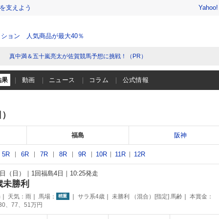
を支えよう
Yahoo
ション 人気商品が最大40％
真中満＆五十嵐亮太が佐賀競馬予想に挑戦！（PR）
結果
動画
ニュース
コラム
公式情報
日）
福島
阪神
5R
6R
7R
8R
9R
10R
11R
12R
27日（日）
1回福島4日
10:25発走
歳未勝利
m
天気：
雨
馬場：
サラ系4歳
未勝利 （混合）[指定] 馬齢
本賞金：
稍重
130、77、51万円