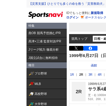
【災害支援】ひとりでも多くの命を救う「災害救助犬」
IDでもっと便利に
新規取得
ログイン
ボーナスセレク
特集
燕OB 競馬予想挑む/PR
競馬トップ
日程・
髙津×三浦 監督対談/PR
Jリーグ戦力 徹底分析
1999年6月27日（
J国立試合に無料招待
種目
函館
プロ野球
1R
2R
3R
4R
MLB
1999年6月
サラ系4
2R
高校野球
芝・右 1000
510、200、
大学野球