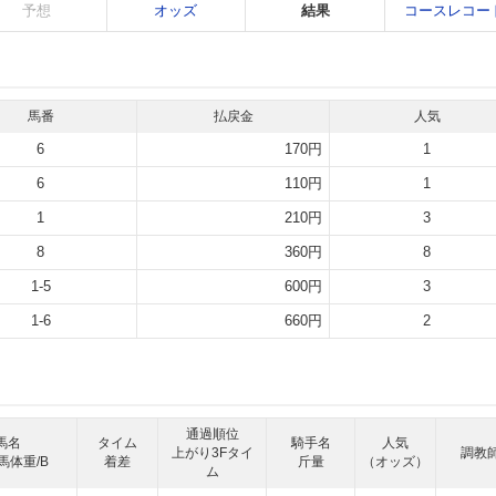
予想
オッズ
結果
コースレコー
馬番
払戻金
人気
6
170円
1
6
110円
1
1
210円
3
8
360円
8
1-5
600円
3
1-6
660円
2
通過順位
馬名
タイム
騎手名
人気
上がり3Fタイ
調教
馬体重/B
着差
斤量
（オッズ）
ム