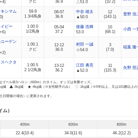
クビ
36.9
(32.2)
+4)
△51.0
マキシマム
59.9
中谷 雄太
08-07
12
萱野 浩
1 3/4馬身
36.8
(143.1)
0)
▲50.0
ベイビー
1:00.0
後藤 浩輝
05-04
10
小西 一
1/2馬身
37.2
(68.1)
+6)
53.0
ルユーゲン
1:00.1
村田 一誠
12-12
3
稲葉 隆
クビ
36.0
(7.0)
☆54.0
+2)
ラスヘクタ
1:00.5
江田 勇亮
13-12
11
矢野 照
2 1/2馬身
36.2
(115.3)
▲52.0
はゴール前3ハロン（600m）のタイム。オッズは単勝オッズ。
2kg減
:3kg減
:4kg減（※女性騎手のみ）
:2kg減（※5年以上、又は101勝以上
土日開催の場合）に更新されます。
イム）
400m
600m
800m
22.4(10.4)
34.0(11.6)
46.2(12.2)