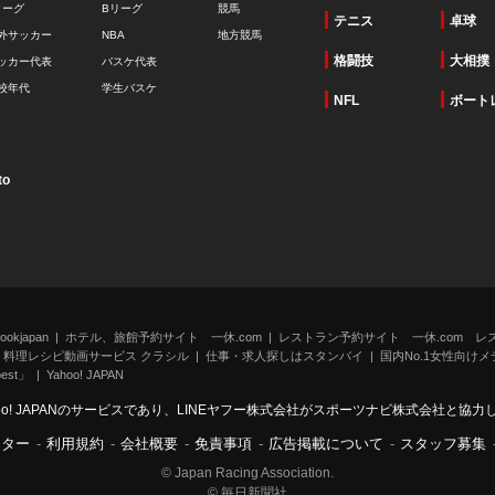
リーグ
Bリーグ
競馬
テニス
卓球
外サッカー
NBA
地方競馬
格闘技
大相撲
ッカー代表
バスケ代表
校年代
学生バスケ
NFL
ボート
to
kjapan
ホテル、旅館予約サイト 一休.com
レストラン予約サイト 一休.com レ
料理レシピ動画サービス クラシル
仕事・求人探しはスタンバイ
国内No.1女性向けメデ
st」
Yahoo! JAPAN
oo! JAPANのサービスであり、LINEヤフー株式会社がスポーツナビ株式会社と協
ンター
-
利用規約
-
会社概要
-
免責事項
-
広告掲載について
-
スタッフ募集
© Japan Racing Association.
© 毎日新聞社