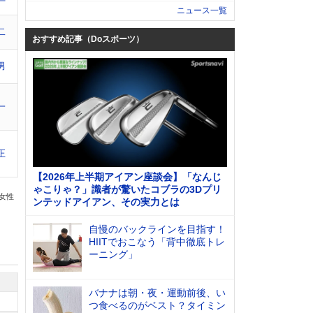
ニュース一覧
二
おすすめ記事（Doスポーツ）
男
一
正
【2026年上半期アイアン座談会】「なんじ
ゃこりゃ？」識者が驚いたコブラの3Dプリ
の女性
ンテッドアイアン、その実力とは
自慢のバックラインを目指す！
HIITでおこなう「背中徹底トレ
ーニング」
バナナは朝・夜・運動前後、い
つ食べるのがベスト？タイミン