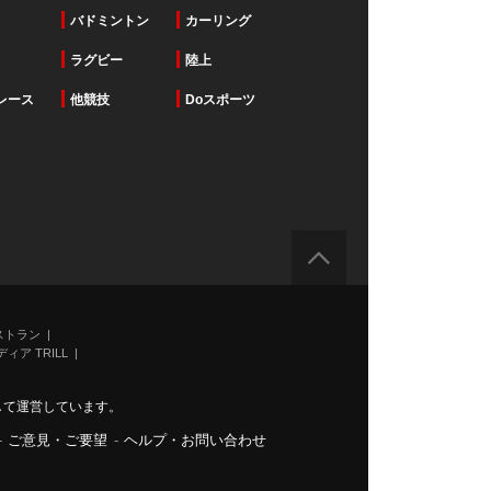
バドミントン
カーリング
ラグビー
陸上
レース
他競技
Doスポーツ
ストラン
ィア TRILL
力して運営しています。
-
ご意見・ご要望
-
ヘルプ・お問い合わせ