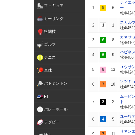
ティエ
フィギュア
1
5
6
ー
牝4/424(
カーリング
スカル
2
1
1
牡4/452(
格闘技
カネサ
3
6
8
牝4/410(
ゴルフ
ハピネ
4
6
9
テニス
牝4/486
ユウサ
5
8
13
卓球
牝4/424(
ソツギ
バドミントン
6
7
10
牡4/524(
ムービ
F1
7
2
2
ト
牡4/454(
バレーボール
ユーワ
8
4
5
牝4/464(
ラグビー
リネン
9
7
11