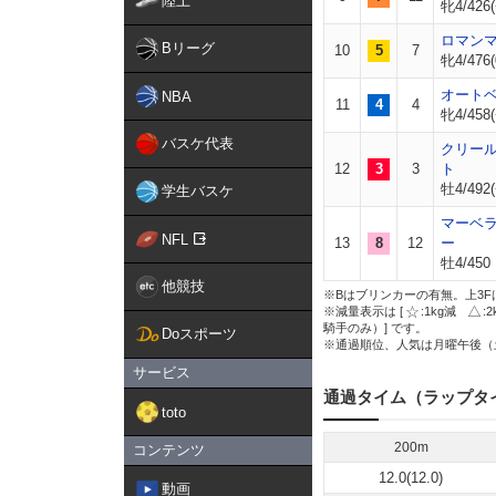
陸上
牝4/426(
ロマン
Bリーグ
10
5
7
牝4/476(
オート
NBA
11
4
4
牝4/458(
バスケ代表
クリー
12
3
3
ト
牡4/492(
学生バスケ
マーベ
NFL
13
8
12
ー
牡4/450
他競技
※Bはブリンカーの有無。上3F
※減量表示は [
:1kg減
:
騎手のみ）] です。
Doスポーツ
※通過順位、人気は月曜午後（
サービス
通過タイム（ラップタ
toto
200m
コンテンツ
12.0(12.0)
動画