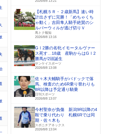
2026/8/8 13:21
生
【札幌５Ｒ・２歳新馬】速い時
計出さずに完勝！「めちゃくち
ゃ動く」吉田隼人騎手絶賛のシ
久
ルバーウィルが逃げ切りＶ
馬トク報知
敏
2026/8/8 13:16
GⅠ2勝の名牝イモータルヴァー
ス死す…18歳 産駒からはGⅠ2
夫
勝馬が2頭誕生
サンケイスポーツ
2026/8/8 13:08
治
佐々木大輔騎手がパドックで落
道
馬、検査のため6R乗り替わりも
8R以降は予定通り騎乗
日刊スポーツ
2026/8/8 13:07
敏
今村聖奈が負傷 新潟9R以降の4
鞍で乗り代わり 札幌6Rでは同
道
期・佐々木も
スポニチアネックス
2026/8/8 13:04
仁