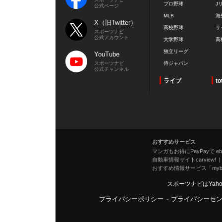
プロ野球
J
公式ページ
MLB
海
X（旧Twitter）
高校野球
サ
スポーツナビ
公式アカウント
大学野球
高
独立リーグ
YouTube
スポーツナビ
侍ジャパン
公式チャンネル
ライブ
to
おすすめサービス
マンガもお得にPayPayで eboo
自動車情報サイトcarview!
おすすめ情報サービス「mybe
スポーツナビはYah
プライバシーポリシー
-
プライバシーセ