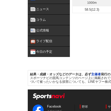
1000m
ニュース
58.5(12.3)
コラム
公式情報
ライブ配信
今日の予定
結果・成績・オッズなどのデータは、必ず
主催者
発行の
スポーツナビの競馬コンテンツのページ上に掲載されて
づいて被ったいかなる損害についても、LINEヤフー株
Facebook
野球
サ
スポーツナビ