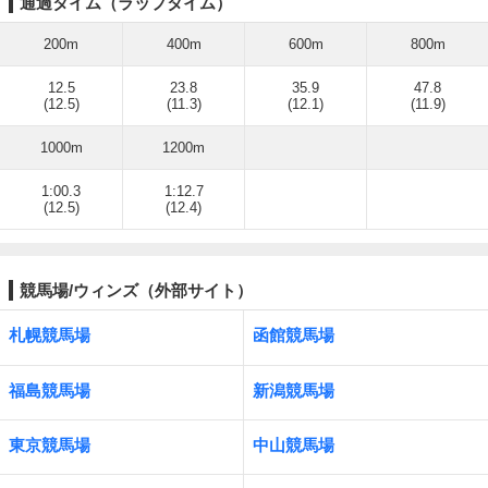
通過タイム（ラップタイム）
200m
400m
600m
800m
12.5
23.8
35.9
47.8
(12.5)
(11.3)
(12.1)
(11.9)
1000m
1200m
1:00.3
1:12.7
(12.5)
(12.4)
競馬場/ウィンズ（外部サイト）
札幌競馬場
函館競馬場
福島競馬場
新潟競馬場
東京競馬場
中山競馬場