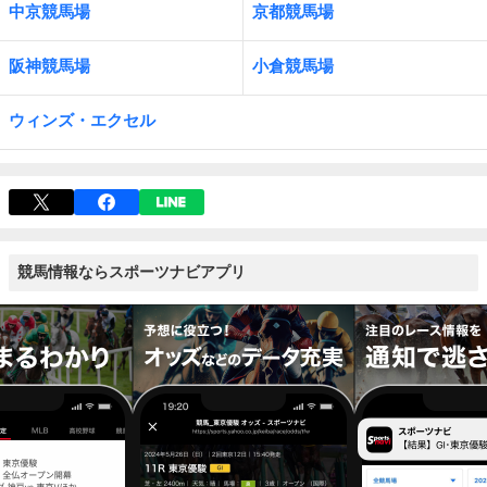
中京競馬場
京都競馬場
阪神競馬場
小倉競馬場
ウィンズ・エクセル
競馬情報ならスポーツナビアプリ