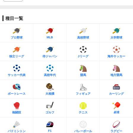
種目一覧
MLB
プロ野球
高校野球
大学野球
独立リーグ
侍ジャパン
Jリーグ
海外サッカー
サッカー代表
高校年代
競馬
地方競馬
ボートレース
大相撲
フィギュア
カーリング
格闘技
ゴルフ
テニス
卓球
F1
バドミントン
バレーボール
ラグビー