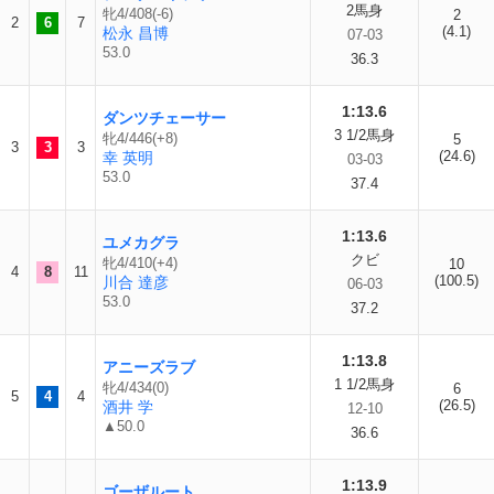
2馬身
牝4/408(-6)
2
2
6
7
(4.1)
松永 昌博
07-03
53.0
36.3
1:13.6
ダンツチェーサー
3 1/2馬身
牝4/446(+8)
5
3
3
3
(24.6)
幸 英明
03-03
53.0
37.4
1:13.6
ユメカグラ
クビ
牝4/410(+4)
10
4
8
11
(100.5)
川合 達彦
06-03
53.0
37.2
1:13.8
アニーズラブ
1 1/2馬身
牝4/434(0)
6
5
4
4
(26.5)
酒井 学
12-10
▲50.0
36.6
1:13.9
ゴーザルート