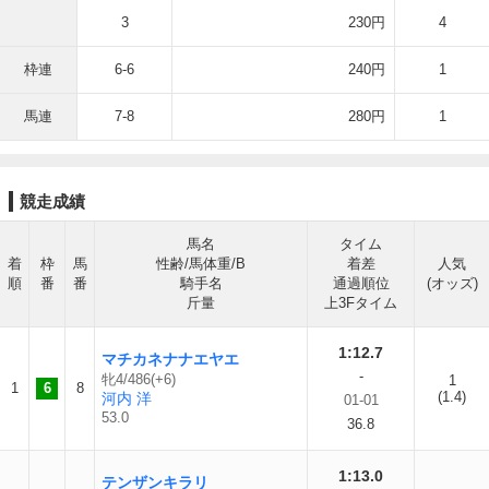
3
230円
4
枠連
6-6
240円
1
馬連
7-8
280円
1
競走成績
馬名
タイム
着
枠
馬
性齢/馬体重/B
着差
人気
順
番
番
騎手名
通過順位
(オッズ)
斤量
上3Fタイム
1:12.7
マチカネナナエヤエ
-
牝4/486(+6)
1
1
6
8
(1.4)
河内 洋
01-01
53.0
36.8
1:13.0
テンザンキラリ