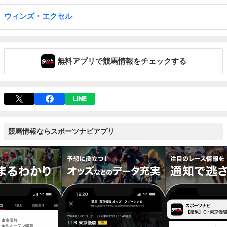
ウィンズ・エクセル
無料アプリで競馬情報をチェックする
競馬情報ならスポーツナビアプリ