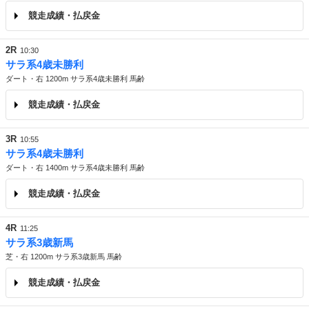
競走成績・払戻金
2R
10:30
サラ系4歳未勝利
ダート・右 1200m サラ系4歳未勝利 馬齢
競走成績・払戻金
3R
10:55
サラ系4歳未勝利
ダート・右 1400m サラ系4歳未勝利 馬齢
競走成績・払戻金
4R
11:25
サラ系3歳新馬
芝・右 1200m サラ系3歳新馬 馬齢
競走成績・払戻金