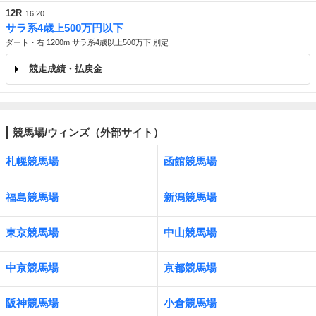
12R
16:20
サラ系4歳上500万円以下
ダート・右 1200m サラ系4歳以上500万下 別定
競走成績・払戻金
競馬場/ウィンズ（外部サイト）
札幌競馬場
函館競馬場
福島競馬場
新潟競馬場
東京競馬場
中山競馬場
中京競馬場
京都競馬場
阪神競馬場
小倉競馬場