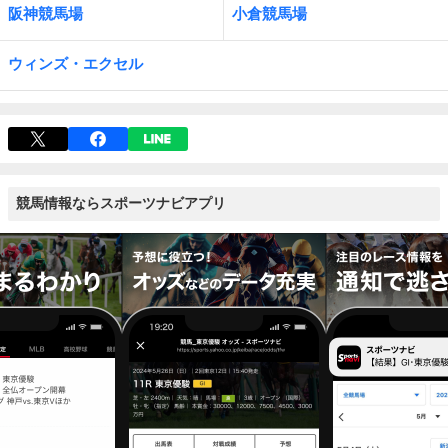
阪神競馬場
小倉競馬場
ウィンズ・エクセル
競馬情報ならスポーツナビアプリ