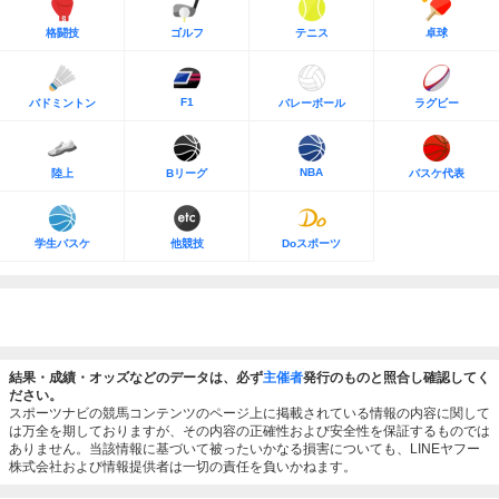
格闘技
ゴルフ
テニス
卓球
F1
バドミントン
バレーボール
ラグビー
NBA
陸上
Bリーグ
バスケ代表
学生バスケ
他競技
Doスポーツ
結果・成績・オッズなどのデータは、必ず
主催者
発行のものと照合し確認してく
ださい。
スポーツナビの競馬コンテンツのページ上に掲載されている情報の内容に関して
は万全を期しておりますが、その内容の正確性および安全性を保証するものでは
ありません。当該情報に基づいて被ったいかなる損害についても、LINEヤフー
株式会社および情報提供者は一切の責任を負いかねます。