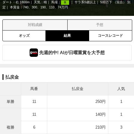
ダート・右 1800m
天気：
晴
馬場：
サラ系5歳以上
500万下 （混合） 別
良
定
本賞金：740、300、190、110、74万円
対戦成績
予想
オッズ
結果
コースレコード
先週的中! AIが日曜重賞を大予想
払戻金
馬番
払戻金
人気
単勝
11
250円
1
11
140円
1
複勝
6
210円
3