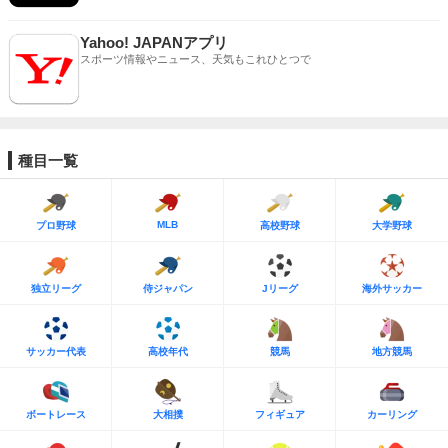
Yahoo! JAPANアプリ
スポーツ情報やニュース、天気もこれひとつで
種目一覧
MLB
プロ野球
高校野球
大学野球
独立リーグ
侍ジャパン
Jリーグ
海外サッカー
サッカー代表
高校年代
競馬
地方競馬
ボートレース
大相撲
フィギュア
カーリング