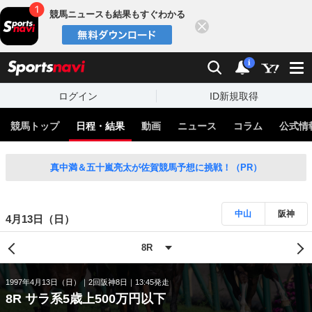
競馬ニュースも結果もすぐわかる
閉じる
スポーツナビ
検索
通知
i
ログイン
ID新規取得
競馬トップ
日程・結果
動画
ニュース
コラム
公式情
真中満＆五十嵐亮太が佐賀競馬予想に挑戦！（PR）
中山
阪神
4月13日（日）
1997年4月13日（日）
2回阪神8日
13:45発走
8R サラ系5歳上500万円以下