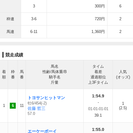
3
300円
6
枠連
3-6
720円
2
馬連
6-11
1,360円
2
競走成績
馬名
タイム
着
枠
馬
性齢/馬体重/B
着差
人気
順
番
番
騎手名
通過順位
(オッズ)
斤量
上3Fタイム
1:54.9
トヨサンヒットマン
-
牡6/454(-2)
1
1
6
11
(2.5)
佐藤 哲三
01-01-01-01
57.0
39.1
1:55.0
エーケーボーイ