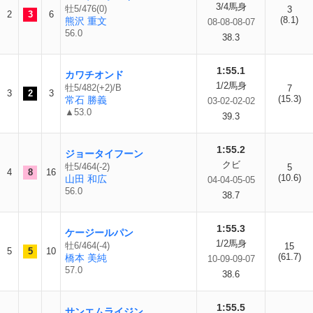
3/4馬身
牡5/476(0)
3
2
3
6
(8.1)
熊沢 重文
08-08-08-07
56.0
38.3
1:55.1
カワチオンド
1/2馬身
牡5/482(+2)/B
7
3
2
3
(15.3)
常石 勝義
03-02-02-02
▲53.0
39.3
1:55.2
ジョータイフーン
クビ
牡5/464(-2)
5
4
8
16
(10.6)
山田 和広
04-04-05-05
56.0
38.7
1:55.3
ケージールパン
1/2馬身
牡6/464(-4)
15
5
5
10
(61.7)
橋本 美純
10-09-09-07
57.0
38.6
1:55.5
サンエムライジン