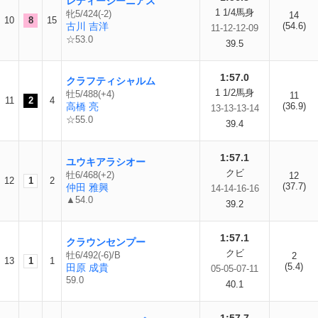
レディージーニアス
1 1/4馬身
牝5/424(-2)
14
10
8
15
古川 吉洋
(54.6)
11-12-12-09
☆53.0
39.5
1:57.0
クラフティシャルム
1 1/2馬身
牡5/488(+4)
11
11
2
4
高橋 亮
(36.9)
13-13-13-14
☆55.0
39.4
1:57.1
ユウキアラシオー
クビ
牡6/468(+2)
12
12
1
2
(37.7)
仲田 雅興
14-14-16-16
▲54.0
39.2
1:57.1
クラウンセンプー
クビ
牡6/492(-6)/B
2
13
1
1
(5.4)
田原 成貴
05-05-07-11
59.0
40.1