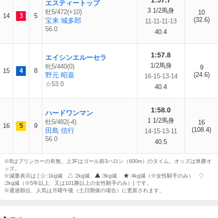
1:57.7
エスティートップ
3 1/2馬身
牡5/472(+10)
10
14
3
5
(32.6)
宝来 城多郎
11-11-11-13
56.0
40.4
1:57.8
エイシンエルーセラ
1/2馬身
牝5/440(0)
9
15
4
8
野元 昭嘉
(24.6)
16-15-13-14
☆53.0
40.4
1:58.0
ハードワンマン
1 1/2馬身
牡5/482(-4)
16
16
5
9
(108.4)
田島 信行
14-15-13-11
56.0
40.5
※Bはブリンカーの有無。上3Fはゴール前3ハロン（600m）のタイム。オッズは単勝オ
ッズ。
※減量表示は [
:1kg減
:2kg減
:3kg減
:4kg減（※女性騎手のみ）
:2kg減（※5年以上、又は101勝以上の女性騎手のみ）] です。
※通過順位、人気は月曜午後（土日開催の場合）に更新されます。