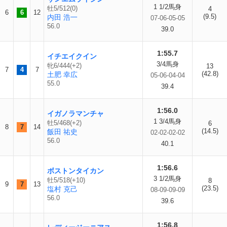
1 1/2馬身
牡5/512(0)
4
6
6
12
(9.5)
内田 浩一
07-06-05-05
56.0
39.0
1:55.7
イチエイクイン
3/4馬身
牝6/444(+2)
13
7
4
7
(42.8)
土肥 幸広
05-06-04-04
55.0
39.4
1:56.0
イガノラマンチャ
1 3/4馬身
牡5/468(+2)
6
8
7
14
(14.5)
飯田 祐史
02-02-02-02
56.0
40.1
1:56.6
ボストンタイカン
3 1/2馬身
牡5/518(+10)
8
9
7
13
(23.5)
塩村 克己
08-09-09-09
56.0
39.6
1:56.8