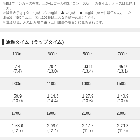
※Bはブリンカーの有無。上3Fはゴール前3ハロン（600m）のタイム。オッズは単勝オ
ッズ。
※減量表示は [
:1kg減
:2kg減
:3kg減
:4kg減（※女性騎手のみ）
:2kg減（※5年以上、又は101勝以上の女性騎手のみ）] です。
※通過順位、人気は月曜午後（土日開催の場合）に更新されます。
通過タイム（ラップタイム）
100m
300m
500m
700m
7.4
20.4
33.8
46.9
(7.4)
(13.0)
(13.4)
(13.1)
900m
1100m
1300m
1500m
59.9
1:14.3
1:27.9
1:40.9
(13.0)
(14.4)
(13.6)
(13.0)
1700m
1900m
2100m
2300m
1:53.6
2:06.0
2:17.7
2:29.3
(12.7)
(12.4)
(11.7)
(11.6)