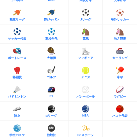
プロ野球
高校野球
大学野球
独立リーグ
侍ジャパン
Jリーグ
海外サッカー
サッカー代表
高校年代
競馬
地方競馬
ボートレース
大相撲
フィギュア
カーリング
格闘技
ゴルフ
テニス
卓球
F1
バドミントン
バレーボール
ラグビー
NBA
陸上
Bリーグ
バスケ代表
学生バスケ
他競技
Doスポーツ