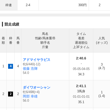
枠連
2-4
300円
2
競走成績
馬名
タイム
着
枠
馬
性齢/馬体重/B
着差
人気
順
番
番
騎手名
通過順位
(オッズ)
斤量
上3Fタイム
2:40.6
アドマイヤラピス
-
牝6/440(-12)
3
1
4
4
(4.7)
後藤 浩輝
05-05-04-05
54.0
34.3
2:41.1
ダイワオーシャン
3馬身
牡6/498(+4)
1
2
2
2
(1.4)
岡部 幸雄
01-01-01-01
56.0
35.1