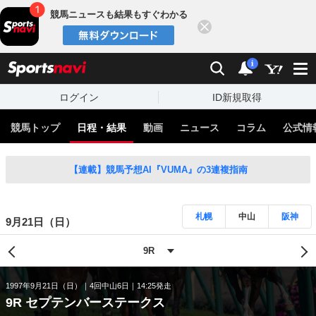
競馬ニュースも結果もすぐわかる
閉じる
スポーツナビ
検索
通知
i
ログイン
ID新規取得
競馬トップ
日程・結果
動画
ニュース
コラム
公式情
【連載】競馬予想AI『VUMA』の3連複指南
札幌
中山
阪神
9月21日（日）
1997年9月21日（日）
4回中山6日
14:25発走
9R セプテンバーステークス