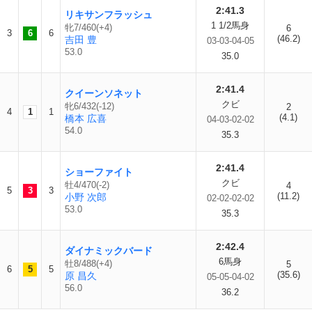
2:41.3
リキサンフラッシュ
1 1/2馬身
牝7/460(+4)
6
3
6
6
(46.2)
吉田 豊
03-03-04-05
53.0
35.0
2:41.4
クイーンソネット
クビ
牝6/432(-12)
2
4
1
1
(4.1)
橋本 広喜
04-03-02-02
54.0
35.3
2:41.4
ショーファイト
クビ
牡4/470(-2)
4
5
3
3
(11.2)
小野 次郎
02-02-02-02
53.0
35.3
2:42.4
ダイナミックバード
6馬身
牡8/488(+4)
5
6
5
5
(35.6)
原 昌久
05-05-04-02
56.0
36.2