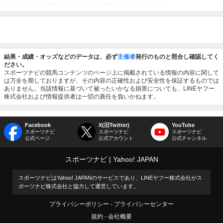
結果・成績・オッズなどのデータは、必ず
主催者
発行のものと照合し確認してく
ださい。
スポーツナビの競馬コンテンツのページ上に掲載されている情報の内容に関して
は万全を期しておりますが、その内容の正確性および安全性を保証するものでは
ありません。当該情報に基づいて被ったいかなる損害についても、LINEヤフー
株式会社および情報提供者は一切の責任を負いかねます。
Facebook
X(旧Twitter)
YouTube
スポーツナビ
スポーツナビ
スポーツナビ
公式ページ
公式アカウント
公式チャンネル
スポーツナビ
Yahoo! JAPAN
スポーツナビはYahoo! JAPANのサービスであり、LINEヤフー株式会社がス
ポーツナビ株式会社と協力して運営しています。
プライバシーポリシー
プライバシーセンター
規約
会社概要