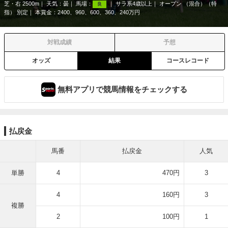
芝・右 2500m
天気：
曇
馬場：
サラ系4歳以上
オープン （混合）（特
良
指） 別定
本賞金：2400、960、600、360、240万円
対戦成績
予想
オッズ
結果
コースレコード
無料アプリで競馬情報をチェックする
払戻金
馬番
払戻金
人気
単勝
4
470円
3
4
160円
3
複勝
2
100円
1