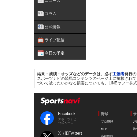
ニュース
コラム
公式情報
ライブ配信
今日の予定
結果・成績・オッズなどのデータは、必ず
主催者
発行の
スポーツナビの競馬コンテンツのページ上に掲載されて
づいて被ったいかなる損害についても、LINEヤフー株
Facebook
野球
サ
スポーツナビ
プロ野球
J
公式ページ
MLB
海
X（旧Twitter）
高校野球
サ