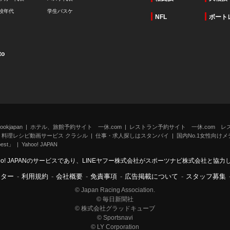
校年代
学生バスケ
NFL
ボート
to
kjapan
ホテル、旅館予約サイト 一休.com
レストラン予約サイト 一休.com レ
料理レシピ動画サービス クラシル
仕事・求人探しはスタンバイ
国内No.1女性向けメデ
st」
Yahoo! JAPAN
oo! JAPANのサービスであり、LINEヤフー株式会社がスポーツナビ株式会社と協
ンター
-
利用規約
-
会社概要
-
免責事項
-
広告掲載について
-
スタッフ募集
© Japan Racing Association.
© 毎日新聞社
© 株式会社グラッドキューブ
© Sportsnavi
© LY Corporation