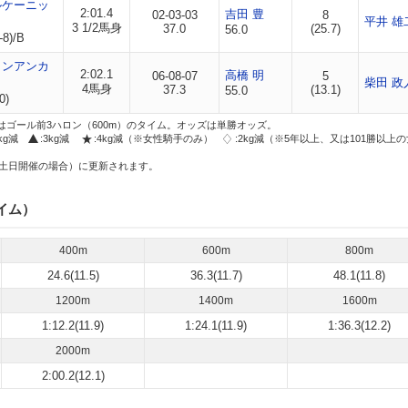
ルケーニッ
2:01.4
吉田 豊
02-03-03
8
平井 雄
3 1/2馬身
37.0
(25.7)
56.0
-8)/B
タンアンカ
2:02.1
高橋 明
06-08-07
5
柴田 政
4馬身
37.3
(13.1)
55.0
0)
はゴール前3ハロン（600m）のタイム。オッズは単勝オッズ。
2kg減
:3kg減
:4kg減（※女性騎手のみ）
:2kg減（※5年以上、又は101勝以上
土日開催の場合）に更新されます。
イム）
400m
600m
800m
24.6(11.5)
36.3(11.7)
48.1(11.8)
1200m
1400m
1600m
1:12.2(11.9)
1:24.1(11.9)
1:36.3(12.2)
2000m
2:00.2(12.1)