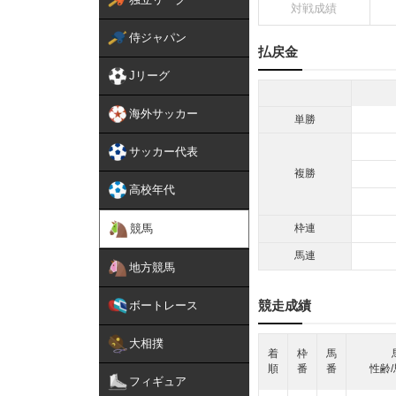
対戦成績
侍ジャパン
払戻金
Jリーグ
海外サッカー
単勝
サッカー代表
複勝
高校年代
競馬
枠連
馬連
地方競馬
競走成績
ボートレース
大相撲
着
枠
馬
順
番
番
性齢/
フィギュア