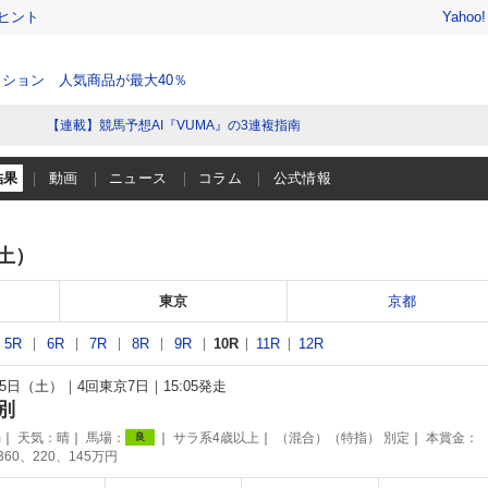
ヒント
Yahoo
ション 人気商品が最大40％
【連載】競馬予想AI『VUMA』の3連複指南
結果
動画
ニュース
コラム
公式情報
（土）
東京
京都
5R
6R
7R
8R
9R
10R
11R
12R
月25日（土）
4回東京7日
15:05発走
別
m
天気：
晴
馬場：
サラ系4歳以上
（混合）（特指） 別定
本賞金：
良
360、220、145万円