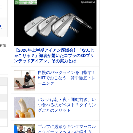
二
人
の女性
【2026年上半期アイアン座談会】「なんじ
ゃこりゃ？」識者が驚いたコブラの3Dプリ
ンテッドアイアン、その実力とは
自慢のバックラインを目指す！
HIITでおこなう「背中徹底トレ
ーニング」
バナナは朝・夜・運動前後、い
つ食べるのがベスト？タイミン
グごとのメリット
ゴルフに必須なキングマッスル
とクイーンマッスルの鍛え方