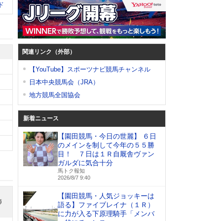
ド
関連リンク（外部）
【YouTube】スポーツナビ競馬チャンネル
日本中央競馬会（JRA）
地方競馬全国協会
新着ニュース
【園田競馬・今日の世麗】 ６日
のメインを制して今年の５５勝
目！ ７日は１Ｒ自厩舎ヴァン
ガルダに気合十分
馬トク報知
2026/8/7 9:40
【園田競馬・人気ジョッキーは
師
語る】ファイブレイナ（１Ｒ）
に力が入る下原理騎手「メンバ