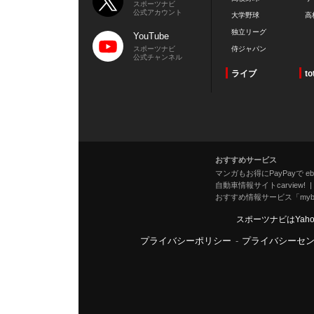
スポーツナビ
公式アカウント
大学野球
高
独立リーグ
YouTube
スポーツナビ
侍ジャパン
公式チャンネル
ライブ
to
おすすめサービス
マンガもお得にPayPayで eboo
自動車情報サイトcarview!
おすすめ情報サービス「mybe
スポーツナビはYah
プライバシーポリシー
-
プライバシーセ