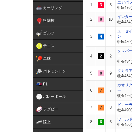
エアパ
1
3
3
牡5/476(
カーリング
インタ
2
8
10
格闘技
牡4/484(
ユーセ
ゴルフ
3
4
4
ン
牡5/480(
テニス
クレバ
4
2
2
ー
卓球
牡4/494(
タカラ
バドミントン
5
8
9
牝4/434(
F1
カオリ
6
7
7
ー
牝4/426(
バレーボール
ビコー
7
7
8
ラグビー
牡4/490(
ワール
陸上
8
6
6
牡4/456(