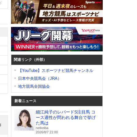
ド
関連リンク（外部）
【YouTube】スポーツナビ競馬チャンネル
日本中央競馬会（JRA）
地方競馬全国協会
新着ニュース
細江純子のレパードS注目馬 コ
ース適性が問われる舞台で挙げ
た馬は
師
netkeiba
2026/8/7 21:00