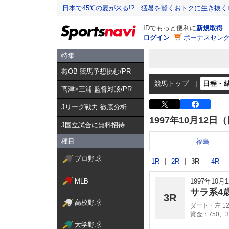
日本で45℃の夏が来る!? 猛暑を賢くおトクに生き抜く
IDでもっと便利に
新規取得
ログイン
ボーナスセレク
特集
燕OB 競馬予想挑む/PR
競馬トップ
日程・
髙津×三浦 監督対談/PR
Jリーグ戦力 徹底分析
1997年10月12日
J国立試合に無料招待
種目
福島
プロ野球
1R
2R
3R
4R
MLB
1997年10
サラ系4
3R
高校野球
ダート・左 12
賞金：750、3
大学野球