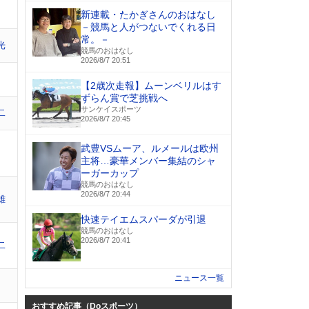
新連載・たかぎさんのおはなし
－競馬と人がつないでくれる日
常。－
光
競馬のおはなし
2026/8/7 20:51
【2歳次走報】ムーンベリルはす
ずらん賞で芝挑戦へ
サンケイスポーツ
二
2026/8/7 20:45
武豊VSムーア、ルメールは欧州
主将…豪華メンバー集結のシャ
ーガーカップ
競馬のおはなし
2026/8/7 20:44
雄
快速テイエムスパーダが引退
競馬のおはなし
2026/8/7 20:41
二
ニュース一覧
おすすめ記事（Doスポーツ）