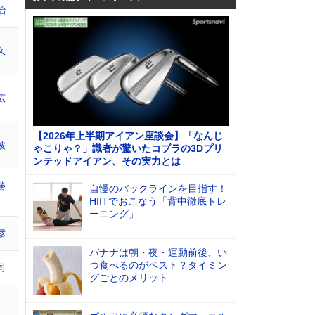
治
久
広
【2026年上半期アイアン座談会】「なんじ
波
ゃこりゃ？」識者が驚いたコブラの3Dプリ
ンテッドアイアン、その実力とは
勝
自慢のバックラインを目指す！
HIITでおこなう「背中徹底トレ
ーニング」
彦
バナナは朝・夜・運動前後、い
つ食べるのがベスト？タイミン
司
グごとのメリット