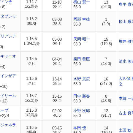
ヴィンチ
1:14.7
横山 賀一
11-10
13
奥平 真
1/2馬身
38.2
(92.3)
+8)
55.0
サタブレッ
1:15.2
岡部 幸雄
09-08
1
松山 康
3馬身
38.8
(2.9)
55.0
+2)
デリアシチ
1:15.5
天間 昭一
05-08
15
堀井 雅
1 3/4馬身
39.1
(119.6)
53.0
0)
ルキャニオ
1:15.5
柴田 善臣
04-04
7
清水 美
クビ
39.4
(43.0)
55.0
+4)
トインザア
1:15.6
大久保 
水野 貴広
13-14
16
クビ
38.5
(347.0)
53.0
之
+10)
ンドリーム
1:15.7
田中 勝春
15-16
8
本郷 一
1/2馬身
38.2
(43.6)
+12)
53.0
ホープ
1:15.8
小野 次郎
02-02
12
古山 良
1/2馬身
40.5
(91.7)
+2)/B
55.0
ージェネラ
1:16.5
本田 優
05-15
14
土田 稔
4馬身
39.2
(110.1)
55.0