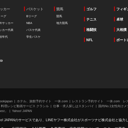
ッカー
バスケット
競馬
ゴルフ
フィギ
リーグ
Bリーグ
競馬
テニス
卓球
外サッカー
NBA
地方競馬
格闘技
大相撲
ッカー代表
バスケ代表
校年代
学生バスケ
NFL
ボート
to
kjapan
ホテル、旅館予約サイト 一休.com
レストラン予約サイト 一休.com レ
料理レシピ動画サービス クラシル
仕事・求人探しはスタンバイ
国内No.1女性向けメデ
st」
Yahoo! JAPAN
oo! JAPANのサービスであり、LINEヤフー株式会社がスポーツナビ株式会社と協