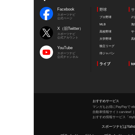
Facebook
野球
サ
スポーツナビ
プロ野球
J
公式ページ
MLB
海
X（旧Twitter）
高校野球
サ
スポーツナビ
公式アカウント
大学野球
高
独立リーグ
YouTube
スポーツナビ
侍ジャパン
公式チャンネル
ライブ
to
おすすめサービス
マンガもお得にPayPayで eboo
自動車情報サイトcarview!
おすすめ情報サービス「mybe
スポーツナビはYah