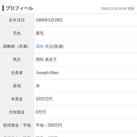
プロフィール
2002/12/18 00:00
生年月日
1994年5月29日
毛色
栗毛
調教師（所属）
清水 美波
(美浦)
馬主
岡田 美佐子
生産者
Joseph Allen
産地
米
本賞金
1015万円
付加賞金
0万円
収得賞金：平地
平地：200万円