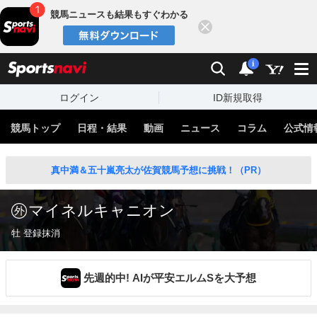
競馬ニュースも結果もすぐわかる
閉じる
スポーツナビ
検索
通知
i
ログイン
ID新規取得
競馬トップ
日程・結果
動画
ニュース
コラム
公式情
真中満＆五十嵐亮太が佐賀競馬予想に挑戦！（PR）
マイネルキャニオン
牡 登録抹消
先週的中! AIが平安エルムSを大予想