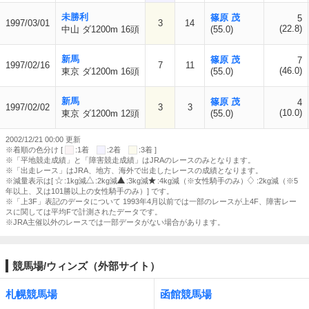
未勝利
篠原 茂
5
1997/03/01
3
14
(22.8)
中山 ダ1200m 16頭
(55.0)
新馬
篠原 茂
7
1997/02/16
7
11
(46.0)
東京 ダ1200m 16頭
(55.0)
新馬
篠原 茂
4
1997/02/02
3
3
(10.0)
東京 ダ1200m 12頭
(55.0)
2002/12/21 00:00 更新
※着順の色分け [
:1着
:2着
:3着 ]
※「平地競走成績」と「障害競走成績」はJRAのレースのみとなります。
※「出走レース」はJRA、地方、海外で出走したレースの成績となります。
※減量表示は[
:1kg減
:2kg減
:3kg減
:4kg減（※女性騎手のみ）
:2kg減（※5
年以上、又は101勝以上の女性騎手のみ）] です。
※「上3F」表記のデータについて 1993年4月以前では一部のレースが上4F、障害レー
スに関しては平均Fで計測されたデータです。
※JRA主催以外のレースでは一部データがない場合があります。
競馬場/ウィンズ（外部サイト）
札幌競馬場
函館競馬場