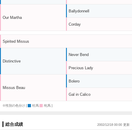
Ballydonnell
Our Martha
Corday
Spirited Missus
Never Bend
Distinctive
Precious Lady
Bolero
Missus Beau
Gal in Calico
※性別の色分け [
:牡馬
:牝馬 ]
総合成績
2002/12/18 00:00