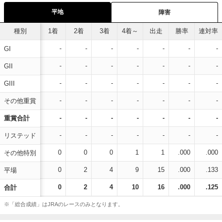
平地
障害
種別
1着
2着
3着
4着～
出走
勝率
連対率
-
-
-
-
-
-
-
GI
-
-
-
-
-
-
-
GII
-
-
-
-
-
-
-
GIII
-
-
-
-
-
-
-
その他重賞
-
-
-
-
-
-
-
重賞合計
-
-
-
-
-
-
-
リステッド
0
0
0
1
1
.000
.000
その他特別
0
2
4
9
15
.000
.133
平場
0
2
4
10
16
.000
.125
合計
※「総合成績」はJRAのレースのみとなります。