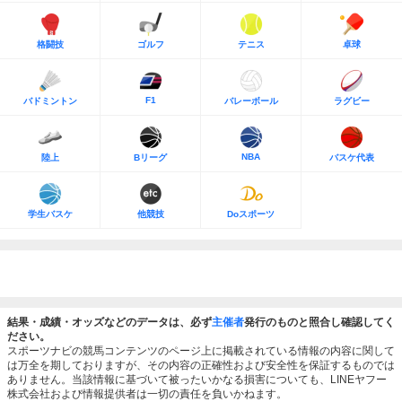
格闘技
ゴルフ
テニス
卓球
F1
バドミントン
バレーボール
ラグビー
NBA
陸上
Bリーグ
バスケ代表
学生バスケ
他競技
Doスポーツ
結果・成績・オッズなどのデータは、必ず
主催者
発行のものと照合し確認してく
ださい。
スポーツナビの競馬コンテンツのページ上に掲載されている情報の内容に関して
は万全を期しておりますが、その内容の正確性および安全性を保証するものでは
ありません。当該情報に基づいて被ったいかなる損害についても、LINEヤフー
株式会社および情報提供者は一切の責任を負いかねます。