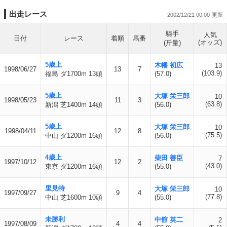
出走レース
2002/12/21 00:00
騎手
人気
日付
レース
着順
馬番
(オッズ)
(斤量)
5歳上
木幡 初広
13
1998/06/27
13
7
(103.9)
福島 ダ1700m 13頭
(57.0)
5歳上
大塚 栄三郎
10
1998/05/23
11
3
(63.8)
新潟 芝1400m 14頭
(56.0)
5歳上
大塚 栄三郎
10
1998/04/11
12
8
(75.5)
中山 ダ1200m 16頭
(56.0)
4歳上
柴田 善臣
7
1997/10/12
12
2
(43.0)
東京 ダ1200m 16頭
(55.0)
里見特
大塚 栄三郎
10
1997/09/27
9
4
(77.8)
中山 芝1600m 10頭
(55.0)
未勝利
中舘 英二
2
1997/08/09
4
4