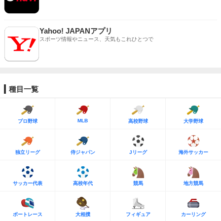
Yahoo! JAPANアプリ
スポーツ情報やニュース、天気もこれひとつで
種目一覧
MLB
プロ野球
高校野球
大学野球
独立リーグ
侍ジャパン
Jリーグ
海外サッカー
サッカー代表
高校年代
競馬
地方競馬
ボートレース
大相撲
フィギュア
カーリング