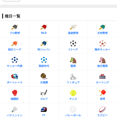
種目一覧
MLB
プロ野球
高校野球
大学野球
独立リーグ
侍ジャパン
Jリーグ
海外サッカー
サッカー代表
高校年代
競馬
地方競馬
ボートレース
大相撲
フィギュア
カーリング
格闘技
ゴルフ
テニス
卓球
F1
バドミントン
バレーボール
ラグビー