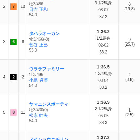
3 1/2馬身
牡3/486
8
2
7
10
(19.8)
日吉 正和
08-07
54.0
37.2
1:36.2
タハラオーカン
1/2馬身
牝3/466(-8)
9
3
6
8
(25.7)
菅谷 正巳
02-02
53.0
38.2
1:36.5
ウララファミリー
1 3/4馬身
牡3/496
2
4
2
2
(3.8)
小島 貞博
03-04
54.0
38.2
1:36.9
ヤマニンスポーティ
2 1/2馬身
牡3/430(0)
1
5
8
11
(2.5)
松永 幹夫
05-05
54.0
38.3
1:37.2
メイショウニチリン