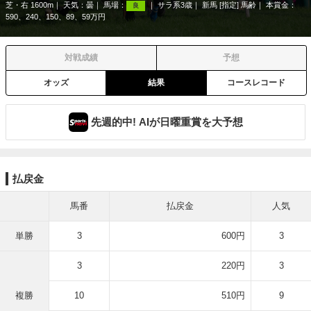
芝・右 1600m
天気：
曇
馬場：
サラ系3歳
新馬 [指定] 馬齢
本賞金：
良
590、240、150、89、59万円
対戦成績
予想
オッズ
結果
コースレコード
先週的中! AIが日曜重賞を大予想
払戻金
馬番
払戻金
人気
単勝
3
600円
3
3
220円
3
複勝
10
510円
9