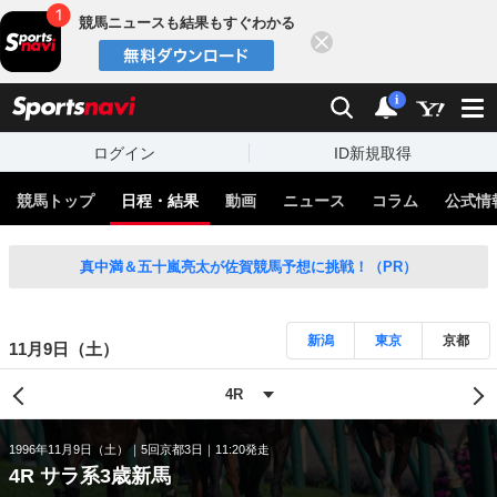
競馬ニュースも結果もすぐわかる
閉じる
スポーツナビ
検索
通知
i
ログイン
ID新規取得
競馬トップ
日程・結果
動画
ニュース
コラム
公式情
真中満＆五十嵐亮太が佐賀競馬予想に挑戦！（PR）
新潟
東京
京都
11月9日（土）
1996年11月9日（土）
5回京都3日
11:20発走
4R サラ系3歳新馬