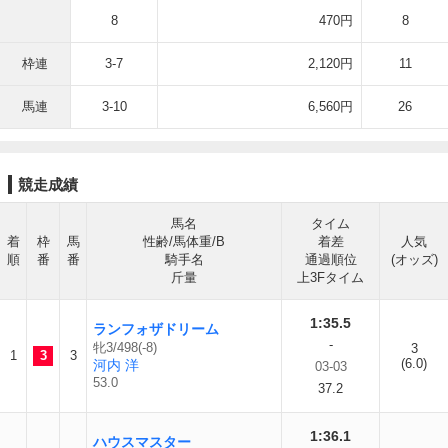
8
470円
8
枠連
3-7
2,120円
11
馬連
3-10
6,560円
26
競走成績
馬名
タイム
着
枠
馬
性齢/馬体重/B
着差
人気
順
番
番
騎手名
通過順位
(オッズ)
斤量
上3Fタイム
1:35.5
ランフォザドリーム
-
牝3/498(-8)
3
1
3
3
(6.0)
河内 洋
03-03
53.0
37.2
1:36.1
ハウスマスター