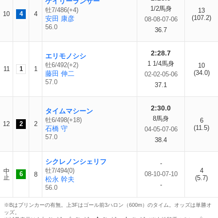
ゲイリーランサー
1/2馬身
牡7/486(+4)
13
10
4
4
(107.2)
安田 康彦
08-08-07-06
56.0
36.7
2:28.7
エリモノシシ
1 1/4馬身
牡6/492(+2)
10
11
1
1
(34.0)
藤田 伸二
02-02-05-06
57.0
37.1
2:30.0
タイムマシーン
8馬身
牡6/498(+18)
6
12
2
2
(11.5)
石橋 守
04-05-07-06
57.0
38.4
シクレノンシェリフ
-
牡7/494(0)
4
中
6
08-10-07-10
8
止
(5.7)
松永 幹夫
-
56.0
※Bはブリンカーの有無。上3Fはゴール前3ハロン（600m）のタイム。オッズは単勝オ
ッズ。