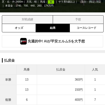
芝・右・外 2400m
天気：
晴
馬場：
サラ系5歳以上
（混合）[指定] 別定
良
本賞金：1740、700、440、260、174万円
対戦成績
予想
オッズ
結果
コースレコード
先週的中! AIが平安エルムSを大予想
払戻金
馬番
払戻金
人気
単勝
13
360円
1
13
150円
1
複勝
6
400円
7