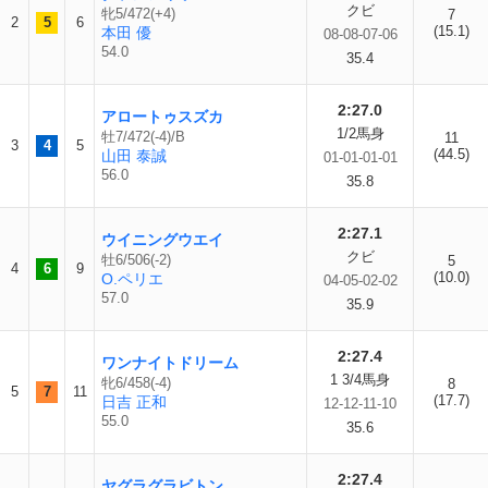
クビ
牝5/472(+4)
7
2
5
6
(15.1)
本田 優
08-08-07-06
54.0
35.4
2:27.0
アロートゥスズカ
1/2馬身
牡7/472(-4)/B
11
3
4
5
(44.5)
山田 泰誠
01-01-01-01
56.0
35.8
2:27.1
ウイニングウエイ
クビ
牡6/506(-2)
5
4
6
9
(10.0)
O.ペリエ
04-05-02-02
57.0
35.9
2:27.4
ワンナイトドリーム
1 3/4馬身
牝6/458(-4)
8
5
7
11
(17.7)
日吉 正和
12-12-11-10
55.0
35.6
2:27.4
ヤグラグラビトン