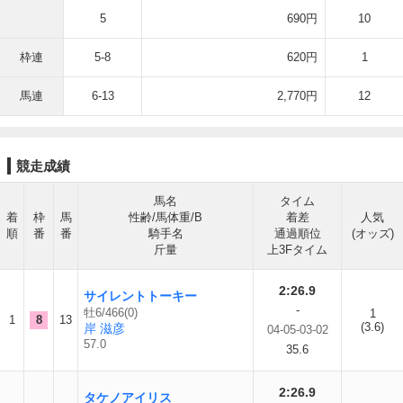
5
690円
10
枠連
5-8
620円
1
馬連
6-13
2,770円
12
競走成績
馬名
タイム
着
枠
馬
性齢/馬体重/B
着差
人気
順
番
番
騎手名
通過順位
(オッズ)
斤量
上3Fタイム
2:26.9
サイレントトーキー
-
牡6/466(0)
1
1
8
13
(3.6)
岸 滋彦
04-05-03-02
57.0
35.6
2:26.9
タケノアイリス