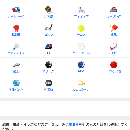
ボートレース
大相撲
フィギュア
カーリング
格闘技
ゴルフ
テニス
卓球
F1
バドミントン
バレーボール
ラグビー
NBA
陸上
Bリーグ
バスケ代表
学生バスケ
他競技
Doスポーツ
結果・成績・オッズなどのデータは、必ず
主催者
発行のものと照合し確認してく
ださい。