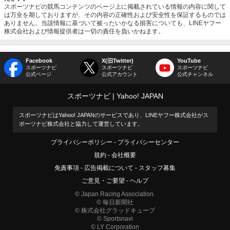
スポーツナビの競馬コンテンツのページ上に掲載されている情報の内容に関して
は万全を期しておりますが、その内容の正確性および安全性を保証するものでは
ありません。当該情報に基づいて被ったいかなる損害についても、LINEヤフー
株式会社および情報提供者は一切の責任を負いかねます。
Facebook
X(旧Twitter)
YouTube
スポーツナビ
スポーツナビ
スポーツナビ
公式ページ
公式アカウント
公式チャンネル
スポーツナビ
Yahoo! JAPAN
スポーツナビはYahoo! JAPANのサービスであり、LINEヤフー株式会社がス
ポーツナビ株式会社と協力して運営しています。
プライバシーポリシー
プライバシーセンター
規約
会社概要
免責事項
広告掲載について
スタッフ募集
ご意見・ご要望
ヘルプ
© Japan Racing Association.
© 毎日新聞社
© 株式会社グラッドキューブ
© Sportsnavi
© LY Corporation