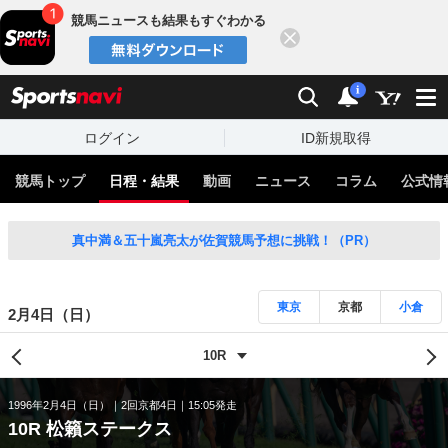
競馬ニュースも結果もすぐわかる
閉じる
スポーツナビ
検索
通知
i
ログイン
ID新規取得
競馬トップ
日程・結果
動画
ニュース
コラム
公式情
真中満＆五十嵐亮太が佐賀競馬予想に挑戦！（PR）
東京
京都
小倉
2月4日（日）
1996年2月4日（日）
2回京都4日
15:05発走
10R 松籟ステークス