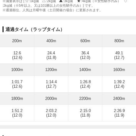
※減量表示は [
:1kg減
:2kg減
:3kg減
:4kg減（※女性騎手のみ）
:2kg減（※5年以上、又は101勝以上の女性騎手のみ）] です。
※通過順位、人気は月曜午後（土日開催の場合）に更新されます。
通過タイム（ラップタイム）
200m
400m
600m
800m
12.6
24.4
36.4
49.1
(12.6)
(11.8)
(12.0)
(12.7)
1000m
1200m
1400m
1600m
1:01.7
1:14.4
1:26.8
1:39.2
(12.6)
(12.7)
(12.4)
(12.4)
1800m
2000m
2200m
2400m
1:51.2
2:03.2
2:15.0
2:26.9
(12.0)
(12.0)
(11.8)
(11.9)