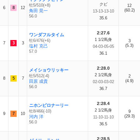
クビ
牡5/510(+8)
12
6
8
12
(60.2)
角田 晃一
13-13-13-10
56.0
35.6
2:27.6
ワンダフルタイム
1 1/2馬身
牡6/476(+6)
3
7
3
3
(5.3)
塩村 克己
04-03-05-05
57.0
36.1
2:28.0
メイショウリッキー
2 1/2馬身
牡5/512(-4)
2
8
5
7
(4.9)
田原 成貴
02-03-03-02
56.0
36.7
2:28.4
ニホンピロナーリー
2 1/2馬身
牡8/466(-10)
9
9
7
10
(29.3)
河内 洋
11-10-11-10
56.0
36.5
2:28.5