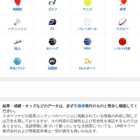
格闘技
ゴルフ
テニス
卓球
F1
バドミントン
バレーボール
ラグビー
NBA
陸上
Bリーグ
バスケ代表
学生バスケ
他競技
Doスポーツ
結果・成績・オッズなどのデータは、必ず
主催者
発行のものと照合し確認してく
ださい。
スポーツナビの競馬コンテンツのページ上に掲載されている情報の内容に関して
は万全を期しておりますが、その内容の正確性および安全性を保証するものでは
ありません。当該情報に基づいて被ったいかなる損害についても、LINEヤフー
株式会社および情報提供者は一切の責任を負いかねます。