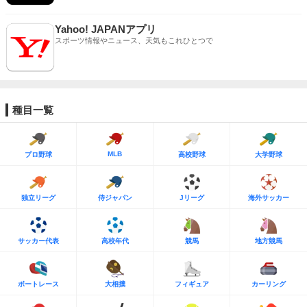
Yahoo! JAPANアプリ
スポーツ情報やニュース、天気もこれひとつで
種目一覧
MLB
プロ野球
高校野球
大学野球
独立リーグ
侍ジャパン
Jリーグ
海外サッカー
サッカー代表
高校年代
競馬
地方競馬
ボートレース
大相撲
フィギュア
カーリング