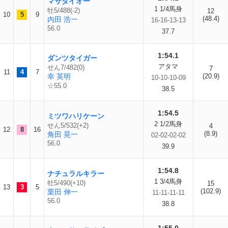
マサダイオー
1 1/4馬身
牡5/488(-2)
12
10
5
9
(48.4)
内田 浩一
16-16-13-13
56.0
37.7
1:54.1
ダンツタイガー
アタマ
せん7/482(0)
7
11
4
7
幸 英明
(20.9)
10-10-10-09
☆55.0
38.5
1:54.5
ミツワハリケーン
2 1/2馬身
せん5/532(+2)
4
12
8
16
(8.9)
角田 晃一
02-02-02-02
56.0
39.9
1:54.8
ナチュラルキラー
1 3/4馬身
牡5/490(+10)
15
13
3
5
(102.9)
栗田 伸一
11-11-11-11
56.0
38.8