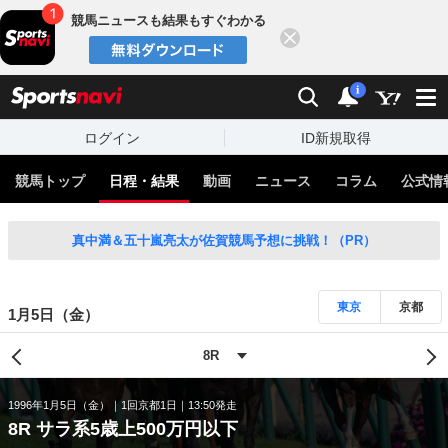
競馬ニュースも結果もすぐわかる
閉じる
スポーツナビ
検索
通知
i
ログイン
ID新規取得
競馬トップ
日程・結果
動画
ニュース
コラム
公式情
真中満＆五十嵐亮太が佐賀競馬予想に挑戦！（PR）
東京
京都
1月5日（金）
1996年1月5日（金）
1回京都1日
13:50発走
8R サラ系5歳上500万円以下