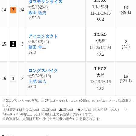
1:55.0
タマモサンライズ
1 1/4馬身
牡5/482(-4)
13
14
7
14
飯田 祐史
(49.1)
11-11-13-15
☆55.0
38.4
1:55.5
アイコンタクト
3馬身
牡6/482(+4)
2
15
2
3
(7.3)
藤田 伸二
06-06-08-09
57.0
40.2
1:57.2
ロングスパイク
大差
牡5/528(+18)
16
16
1
2
(121.1)
土肥 幸広
13-13-16-16
56.0
40.3
※Bはブリンカーの有無。上3Fはゴール前3ハロン（600m）のタイム。オッズは単勝オ
ッズ。
※減量表示は [
:1kg減
:2kg減
:3kg減
:4kg減（※女性騎手のみ）
:2kg減（※5年以上、又は101勝以上の女性騎手のみ）] です。
※通過順位、人気は月曜午後（土日開催の場合）に更新されます。