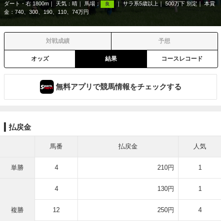
ダート・右 1800m
天気：
晴
馬場：
サラ系5歳以上
500万下 別定
本賞
良
金：740、300、190、110、74万円
対戦成績
予想
オッズ
結果
コースレコード
無料アプリで競馬情報をチェックする
払戻金
馬番
払戻金
人気
単勝
4
210円
1
4
130円
1
複勝
12
250円
4