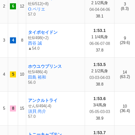
2 1/2馬身
牡6/512(+8)
3
2
6
12
(8.3)
O.ペリエ
04-04-04-06
57.0
38.1
1:53.1
タイポセイドン
1 1/4馬身
牡6/498(+2)
9
3
4
8
(29.6)
西谷 誠
06-06-07-08
▲54.0
37.8
1:53.5
ホウユウプリンス
2 1/2馬身
牡5/486(-4)
14
4
5
10
(63.2)
田島 裕和
03-03-04-03
56.0
38.8
1:53.6
アンクルトライ
3/4馬身
せん6/494(-4)
10
5
8
15
(36.4)
須貝 尚介
05-05-03-03
57.0
38.9
1:53.7
トニーキャプテン