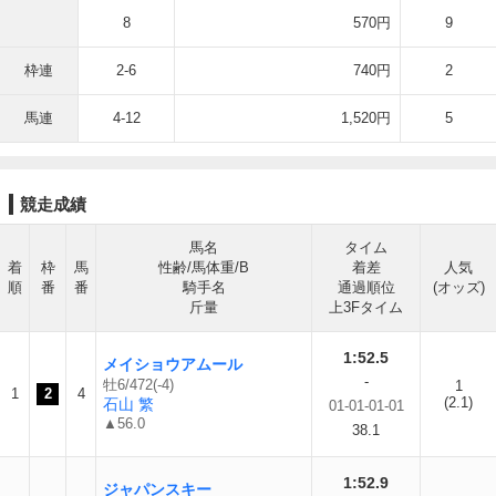
8
570円
9
枠連
2-6
740円
2
馬連
4-12
1,520円
5
競走成績
馬名
タイム
着
枠
馬
性齢/馬体重/B
着差
人気
順
番
番
騎手名
通過順位
(オッズ)
斤量
上3Fタイム
1:52.5
メイショウアムール
-
牡6/472(-4)
1
1
2
4
(2.1)
石山 繁
01-01-01-01
▲56.0
38.1
1:52.9
ジャパンスキー