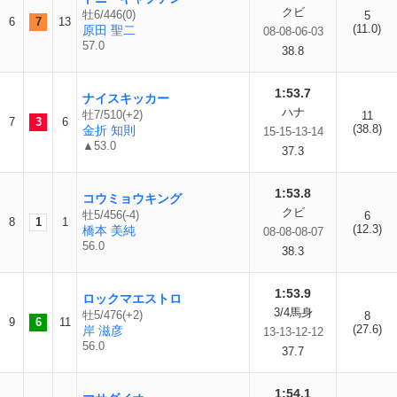
クビ
牡6/446(0)
5
6
7
13
(11.0)
原田 聖二
08-08-06-03
57.0
38.8
1:53.7
ナイスキッカー
ハナ
牡7/510(+2)
11
7
3
6
(38.8)
金折 知則
15-15-13-14
▲53.0
37.3
1:53.8
コウミョウキング
クビ
牡5/456(-4)
6
8
1
1
(12.3)
橋本 美純
08-08-08-07
56.0
38.3
1:53.9
ロックマエストロ
3/4馬身
牡5/476(+2)
8
9
6
11
(27.6)
岸 滋彦
13-13-12-12
56.0
37.7
1:54.1