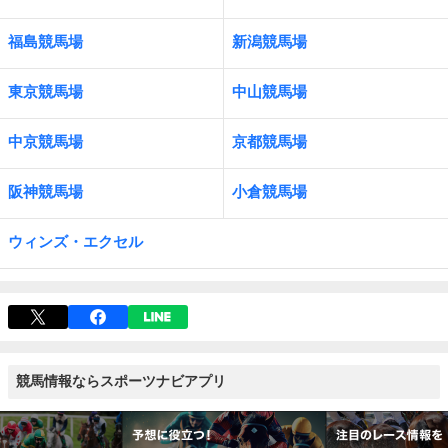
福島競馬場
新潟競馬場
東京競馬場
中山競馬場
中京競馬場
京都競馬場
阪神競馬場
小倉競馬場
ウィンズ・エクセル
競馬情報ならスポーツナビアプリ