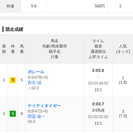
枠連
5-6
560円
2
競走成績
馬名
タイム
着
枠
馬
性齢/馬体重/B
着差
人気
順
番
番
騎手名
通過順位
(オッズ)
斤量
上3Fタイム
3:03.6
ポレール
-
牡6/478(+6)
1
1
5
5
西谷 誠
(1.8)
03-03-04-02
△60.0
13.1
3:03.7
ケイティタイガー
3/4馬身
牡8/472(+6)
3
2
6
6
(7.0)
岡冨 俊一
02-02-02-02
59.0
13.1