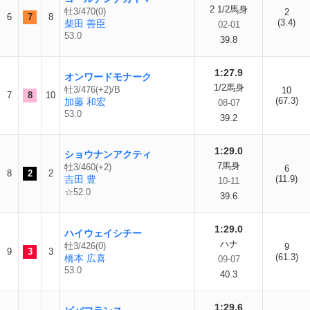
2 1/2馬身
牡3/470(0)
2
6
7
8
(3.4)
柴田 善臣
02-01
53.0
39.8
1:27.9
オンワードモナーク
1/2馬身
牡3/476(+2)/B
10
7
8
10
(67.3)
加藤 和宏
08-07
53.0
39.2
1:29.0
ショウナンアクティ
7馬身
牡3/460(+2)
6
8
2
2
吉田 豊
(11.9)
10-11
☆52.0
39.6
1:29.0
ハイウェイシチー
ハナ
牡3/426(0)
9
9
3
3
(61.3)
橋本 広喜
09-07
53.0
40.3
1:29.6