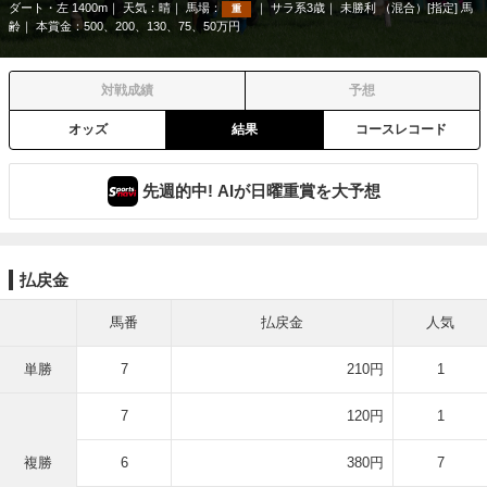
ダート・左 1400m
天気：
晴
馬場：
サラ系3歳
未勝利 （混合）[指定] 馬
重
齢
本賞金：500、200、130、75、50万円
対戦成績
予想
オッズ
結果
コースレコード
先週的中! AIが日曜重賞を大予想
払戻金
馬番
払戻金
人気
単勝
7
210円
1
7
120円
1
複勝
6
380円
7