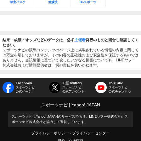
学生バスケ
他競技
Doスポーツ
結果・成績・オッズなどのデータは、必ず
主催者
発行のものと照合し確認してく
ださい。
スポーツナビの競馬コンテンツのページ上に掲載されている情報の内容に関して
は万全を期しておりますが、その内容の正確性および安全性を保証するものでは
ありません。当該情報に基づいて被ったいかなる損害についても、LINEヤフー
株式会社および情報提供者は一切の責任を負いかねます。
Facebook
X(旧Twitter)
YouTube
スポーツナビ
スポーツナビ
スポーツナビ
公式ページ
公式アカウント
公式チャンネル
スポーツナビ
Yahoo! JAPAN
スポーツナビはYahoo! JAPANのサービスであり、LINEヤフー株式会社がス
ポーツナビ株式会社と協力して運営しています。
プライバシーポリシー
プライバシーセンター