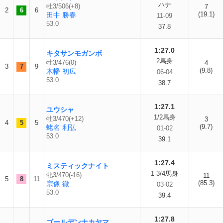
ハナ
牡3/506(+8)
7
2
6
6
(19.1)
田中 勝春
11-09
53.0
37.8
1:27.0
キタサンモガンボ
2馬身
牡3/476(0)
4
3
7
9
(9.8)
木幡 初広
06-04
53.0
38.7
1:27.1
ユウシャ
1/2馬身
牡3/470(+12)
3
4
5
5
(9.7)
蛯名 利弘
01-02
53.0
39.1
1:27.4
ミスティックナイト
1 3/4馬身
牝3/470(-16)
11
5
8
11
(85.3)
宗像 徹
03-02
53.0
39.4
1:27.8
ゴールデンナカヤマ