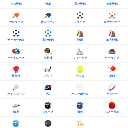
MLB
プロ野球
高校野球
大学野球
独立リーグ
侍ジャパン
Jリーグ
海外サッカー
サッカー代表
高校年代
競馬
地方競馬
ボートレース
大相撲
フィギュア
カーリング
格闘技
ゴルフ
テニス
卓球
F1
バドミントン
バレーボール
ラグビー
NBA
陸上
Bリーグ
バスケ代表