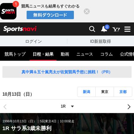
競馬ニュースも結果もすぐわかる
閉じる
スポーツナビ
検索
通知
i
ログイン
ID新規取得
競馬トップ
日程・結果
動画
ニュース
コラム
公式情
真中満＆五十嵐亮太が佐賀競馬予想に挑戦！（PR）
新潟
東京
京都
10月13日（日）
1996年10月13日（日）
5回東京4日
10:00発走
1R サラ系3歳未勝利