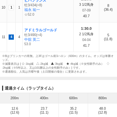
ビバフランス
3 1/2馬身
牡3/434(+8)
8
10
1
1
福永 祐一
(36.4)
07-09
☆52.0
40.7
1:30.0
アドミラルゴールド
2 1/2馬身
牡3/490(+4)
5
11
4
4
(11.8)
中舘 英二
04-04
53.0
41.7
※Bはブリンカーの有無。上3Fはゴール前3ハロン（600m）のタイム。オッズは単勝オ
ッズ。
※減量表示は [
:1kg減
:2kg減
:3kg減
:4kg減（※女性騎手のみ）
:2kg減（※5年以上、又は101勝以上の女性騎手のみ）] です。
※通過順位、人気は月曜午後（土日開催の場合）に更新されます。
通過タイム（ラップタイム）
200m
400m
600m
800m
12.6
23.7
35.2
48.0
(12.6)
(11.1)
(11.5)
(12.8)