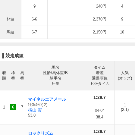
9
240円
4
枠連
6-6
2,370円
9
馬連
6-7
2,150円
10
競走成績
馬名
タイム
着
枠
馬
性齢/馬体重/B
着差
人気
順
番
番
騎手名
通過順位
(オッズ)
斤量
上3Fタイム
1:26.7
マイネルエアメール
-
牡3/460(-2)
1
1
6
7
(2.1)
横山 賀一
04-04
53.0
38.4
1:26.7
ロックリズム