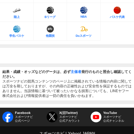
NBA
陸上
Bリーグ
バスケ代表
学生バスケ
他競技
Doスポーツ
結果・成績・オッズなどのデータは、必ず
主催者
発行のものと照合し確認してく
ださい。
スポーツナビの競馬コンテンツのページ上に掲載されている情報の内容に関して
は万全を期しておりますが、その内容の正確性および安全性を保証するものでは
ありません。当該情報に基づいて被ったいかなる損害についても、LINEヤフー
株式会社および情報提供者は一切の責任を負いかねます。
Facebook
X(旧Twitter)
YouTube
スポーツナビ
スポーツナビ
スポーツナビ
公式ページ
公式アカウント
公式チャンネル
スポーツナビ
Yahoo! JAPAN