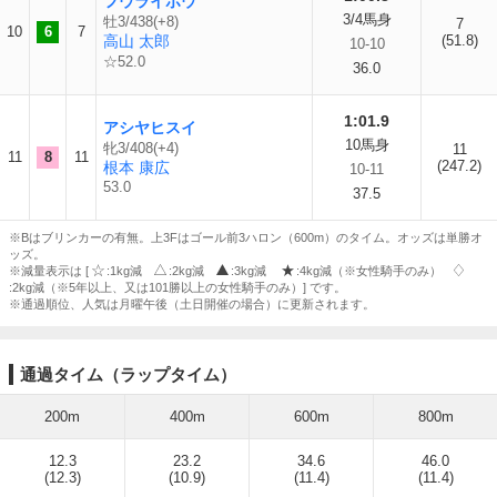
フウライボウ
3/4馬身
牡3/438(+8)
7
10
6
7
高山 太郎
(51.8)
10-10
☆52.0
36.0
1:01.9
アシヤヒスイ
10馬身
牝3/408(+4)
11
11
8
11
(247.2)
根本 康広
10-11
53.0
37.5
※Bはブリンカーの有無。上3Fはゴール前3ハロン（600m）のタイム。オッズは単勝オ
ッズ。
※減量表示は [
:1kg減
:2kg減
:3kg減
:4kg減（※女性騎手のみ）
:2kg減（※5年以上、又は101勝以上の女性騎手のみ）] です。
※通過順位、人気は月曜午後（土日開催の場合）に更新されます。
通過タイム（ラップタイム）
200m
400m
600m
800m
12.3
23.2
34.6
46.0
(12.3)
(10.9)
(11.4)
(11.4)