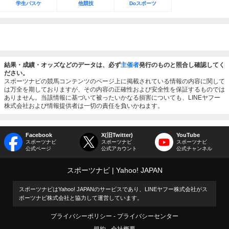
学生バスケ
他競技
Doスポーツ
結果・成績・オッズなどのデータは、必ず
主催者
発行のものと照合し確認してく
ださい。
スポーツナビの競馬コンテンツのページ上に掲載されている情報の内容に関して
は万全を期しておりますが、その内容の正確性および安全性を保証するものでは
ありません。当該情報に基づいて被ったいかなる損害についても、LINEヤフー
株式会社および情報提供者は一切の責任を負いかねます。
Facebook
X(旧Twitter)
YouTube
スポーツナビ
スポーツナビ
スポーツナビ
公式ページ
公式アカウント
公式チャンネル
スポーツナビ
Yahoo! JAPAN
スポーツナビはYahoo! JAPANのサービスであり、LINEヤフー株式会社がス
ポーツナビ株式会社と協力して運営しています。
プライバシーポリシー
プライバシーセンター