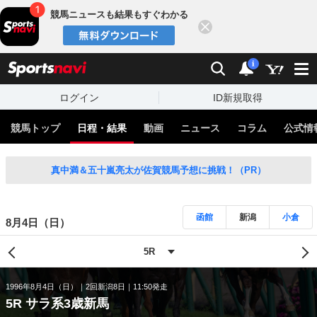
競馬ニュースも結果もすぐわかる
閉じる
スポーツナビ
検索
通知
i
ログイン
ID新規取得
競馬トップ
日程・結果
動画
ニュース
コラム
公式情
真中満＆五十嵐亮太が佐賀競馬予想に挑戦！（PR）
函館
新潟
小倉
8月4日（日）
1996年8月4日（日）
2回新潟8日
11:50発走
5R サラ系3歳新馬