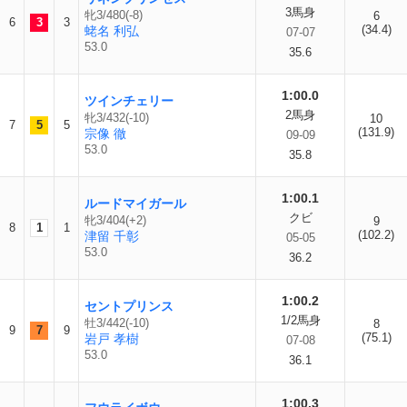
3馬身
牝3/480(-8)
6
6
3
3
(34.4)
蛯名 利弘
07-07
53.0
35.6
1:00.0
ツインチェリー
2馬身
牝3/432(-10)
10
7
5
5
(131.9)
宗像 徹
09-09
53.0
35.8
1:00.1
ルードマイガール
クビ
牝3/404(+2)
9
8
1
1
(102.2)
津留 千彰
05-05
53.0
36.2
1:00.2
セントプリンス
1/2馬身
牡3/442(-10)
8
9
7
9
(75.1)
岩戸 孝樹
07-08
53.0
36.1
1:00.3