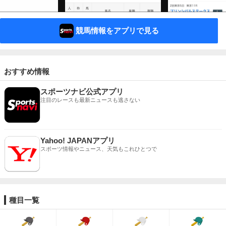
競馬情報をアプリで見る
おすすめ情報
スポーツナビ公式アプリ
注目のレースも最新ニュースも逃さない
Yahoo! JAPANアプリ
スポーツ情報やニュース、天気もこれひとつで
種目一覧