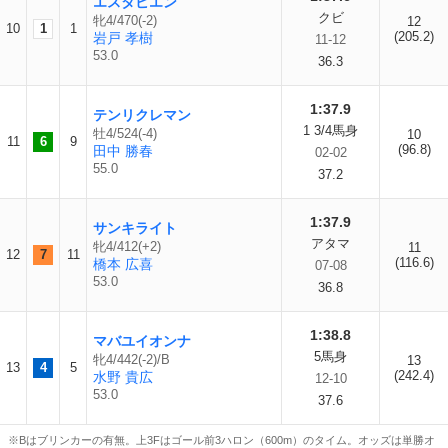
エスタビエン
クビ
牝4/470(-2)
12
10
1
1
(205.2)
岩戸 孝樹
11-12
53.0
36.3
1:37.9
テンリクレマン
1 3/4馬身
牡4/524(-4)
10
11
6
9
(96.8)
田中 勝春
02-02
55.0
37.2
1:37.9
サンキライト
アタマ
牝4/412(+2)
11
12
7
11
(116.6)
橋本 広喜
07-08
53.0
36.8
1:38.8
マバユイオンナ
5馬身
牝4/442(-2)/B
13
13
4
5
(242.4)
水野 貴広
12-10
53.0
37.6
※Bはブリンカーの有無。上3Fはゴール前3ハロン（600m）のタイム。オッズは単勝オ