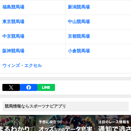
福島競馬場
新潟競馬場
東京競馬場
中山競馬場
中京競馬場
京都競馬場
阪神競馬場
小倉競馬場
ウィンズ・エクセル
競馬情報ならスポーツナビアプリ