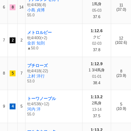
1馬身
牡4/438(-8)
11
6
8
14
(37.0)
小島 貞博
05-03
55.0
37.6
1:12.6
メトロルビー
クビ
牝4/400(+2)
12
7
2
2
(102.6)
金折 知則
02-03
▲50.0
37.8
1:12.9
プチローズ
1 3/4馬身
牝4/418(-22)
8
8
5
7
(23.9)
上村 洋行
01-01
53.0
38.4
1:13.2
トーワノーブル
2馬身
牡4/538(+12)
5
9
4
5
(10.9)
河内 洋
13-14
55.0
37.5
1:13.2