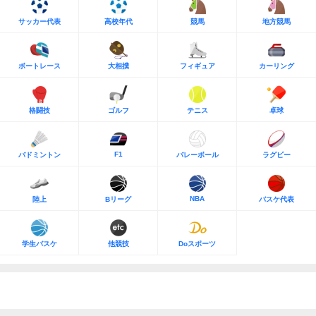
サッカー代表
高校年代
競馬
地方競馬
ボートレース
大相撲
フィギュア
カーリング
格闘技
ゴルフ
テニス
卓球
F1
バドミントン
バレーボール
ラグビー
NBA
陸上
Bリーグ
バスケ代表
学生バスケ
他競技
Doスポーツ