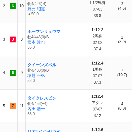
1 1/2馬身
牝4/426(-4)
3
2
6
10
(4.6)
野元 昭嘉
07-03
▲50.0
36.8
1:12.2
ホーマンリュウマ
2馬身
牡4/446(0)/B
2
3
3
3
(3.9)
松本 達也
02-02
55.0
37.4
1:12.4
クイーンズベル
1馬身
牝4/438(0)/B
7
4
6
9
(19.7)
塚越 一弘
07-07
53.0
37.3
1:12.4
タイクレスピン
アタマ
牝4/458(+4)
4
5
7
11
(8.8)
内田 浩一
07-07
53.0
37.2
1:12.6
リアルシンセカイ