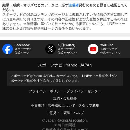
結果・成績・オッズなどのデータは、必ず
主催者
発行のものと照合し確認してく
ださい。
スポーツナビの競馬コンテンツのページ上に掲載されている情報の内容に関して
は万全を期しておりますが、その内容の正確性および安全性を保証するものでは
ありません。当該情報に基づいて被ったいかなる損害についても、LINEヤフー
株式会社および情報提供者は一切の責任を負いかねます。
Facebook
X(旧Twitter)
YouTube
スポーツナビ
スポーツナビ
スポーツナビ
公式ページ
公式アカウント
公式チャンネル
スポーツナビ
Yahoo! JAPAN
スポーツナビはYahoo! JAPANのサービスであり、LINEヤフー株式会社がス
ポーツナビ株式会社と協力して運営しています。
プライバシーポリシー
プライバシーセンター
規約
会社概要
免責事項
広告掲載について
スタッフ募集
ご意見・ご要望
ヘルプ
© Japan Racing Association.
© 毎日新聞社
© 株式会社グラッドキューブ