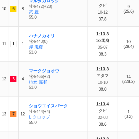
マルタカロック
クビ
牡4/472(+28)
9
10
5
8
(25.6)
武 豊
10-12
55.0
37.8
1:13.3
ハナノカオリ
1/2馬身
牝4/440(0)
10
11
1
1
(29.4)
岸 滋彦
05-07
53.0
38.3
1:13.3
マークジョオウ
アタマ
牝4/466(+2)
14
12
3
4
(228.2)
柿元 嘉和
10-10
53.0
38.0
1:13.4
ショウエイスパーク
クビ
牡4/444(+4)
1
13
7
12
(3.3)
L.クロップ
02-03
55.0
38.6