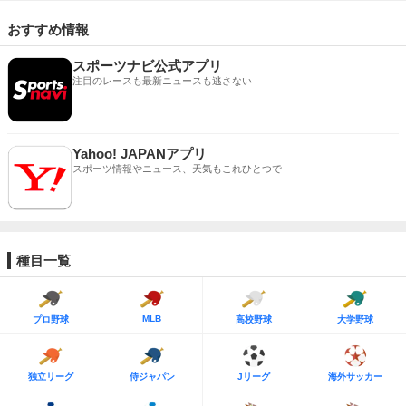
おすすめ情報
スポーツナビ公式アプリ
注目のレースも最新ニュースも逃さない
Yahoo! JAPANアプリ
スポーツ情報やニュース、天気もこれひとつで
種目一覧
MLB
プロ野球
高校野球
大学野球
独立リーグ
侍ジャパン
Jリーグ
海外サッカー