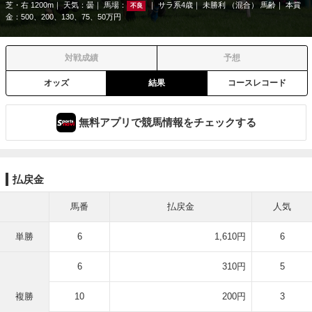
芝・右 1200m
天気：
曇
馬場：
サラ系4歳
未勝利 （混合） 馬齢
本賞
不良
金：500、200、130、75、50万円
対戦成績
予想
オッズ
結果
コースレコード
無料アプリで競馬情報をチェックする
払戻金
馬番
払戻金
人気
単勝
6
1,610円
6
6
310円
5
複勝
10
200円
3