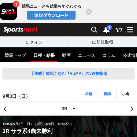
競馬ニュースも結果もすぐわかる
閉じる
スポーツナビ
検索
通知
i
ログイン
ID新規取得
競馬トップ
日程・結果
動画
ニュース
コラム
公式情
【連載】競馬予想AI『VUMA』の3連複指南
函館
新潟
小倉
9月3日（日）
1995年9月3日（日）
3回小倉8日
10:55発走
3R サラ系4歳未勝利