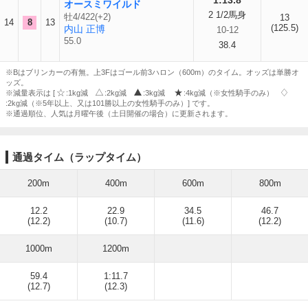
1:13.8
オースミワイルド
2 1/2馬身
牡4/422(+2)
13
14
8
13
(125.5)
内山 正博
10-12
55.0
38.4
※Bはブリンカーの有無。上3Fはゴール前3ハロン（600m）のタイム。オッズは単勝オ
ッズ。
※減量表示は [
:1kg減
:2kg減
:3kg減
:4kg減（※女性騎手のみ）
:2kg減（※5年以上、又は101勝以上の女性騎手のみ）] です。
※通過順位、人気は月曜午後（土日開催の場合）に更新されます。
通過タイム（ラップタイム）
200m
400m
600m
800m
12.2
22.9
34.5
46.7
(12.2)
(10.7)
(11.6)
(12.2)
1000m
1200m
59.4
1:11.7
(12.7)
(12.3)