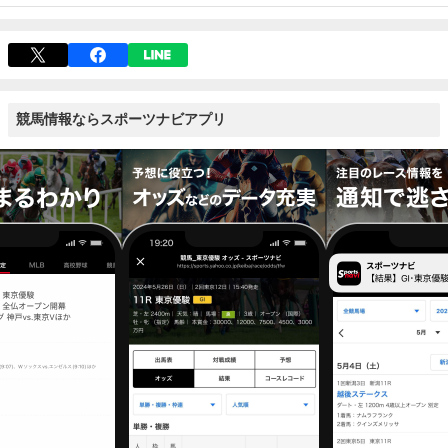
競馬情報ならスポーツナビアプリ