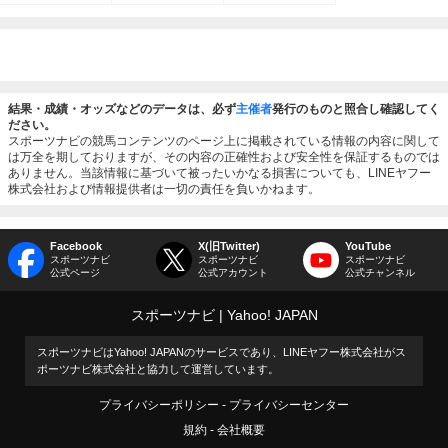
結果・成績・オッズなどのデータは、必ず
主催者
発行のものと照合し確認してく
ださい。
スポーツナビの競馬コンテンツのページ上に掲載されている情報の内容に関して
は万全を期しておりますが、その内容の正確性および安全性を保証するものでは
ありません。当該情報に基づいて被ったいかなる損害についても、LINEヤフー
株式会社および情報提供者は一切の責任を負いかねます。
Facebook
X(旧Twitter)
YouTube
スポーツナビ
スポーツナビ
スポーツナビ
公式ページ
公式アカウント
公式チャンネル
スポーツナビ
Yahoo! JAPAN
スポーツナビはYahoo! JAPANのサービスであり、LINEヤフー株式会社がス
ポーツナビ株式会社と協力して運営しています。
プライバシーポリシー
プライバシーセンター
規約
会社概要