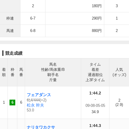
2
180円
3
枠連
6-7
290円
1
馬連
6-8
880円
2
競走成績
馬名
タイム
着
枠
馬
性齢/馬体重/B
着差
人気
順
番
番
騎手名
通過順位
(オッズ)
斤量
上3Fタイム
1:44.2
フェアダンス
-
牝4/444(+2)
2
1
6
6
(2.9)
松永 幹夫
09-08-05-05
53.0
34.9
1:44.3
ナリタワカクサ