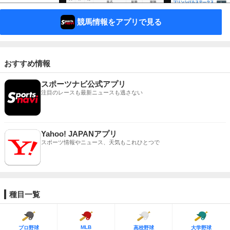
競馬情報をアプリで見る
おすすめ情報
スポーツナビ公式アプリ
注目のレースも最新ニュースも逃さない
Yahoo! JAPANアプリ
スポーツ情報やニュース、天気もこれひとつで
種目一覧
MLB
プロ野球
高校野球
大学野球