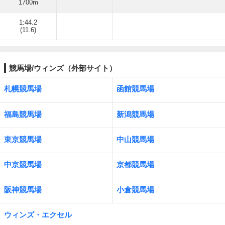
1700m
1:44.2
(11.6)
競馬場/ウィンズ（外部サイト）
札幌競馬場
函館競馬場
福島競馬場
新潟競馬場
東京競馬場
中山競馬場
中京競馬場
京都競馬場
阪神競馬場
小倉競馬場
ウィンズ・エクセル