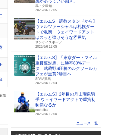
感があっていい動き」
馬トク報知
2026/8/6 12:05
二
【エルムS 調教スタンドから】
ヴァルツァーシャルは札幌ダー
トで颯爽 ウェイワードアクト
はスッと弾けそうな雰囲気
サンケイスポーツ
2026/8/6 12:05
樹
【エルムS】「東京ダートマイル
重賞連対馬」に勝率80%デー
士
タ 武蔵野S圧勝のルクソールカ
フェが重賞2勝目へ
SPAIA競馬
蔵
2026/8/6 12:04
【エルムS】2年目の舟山瑠泉騎
の女性
手 ウェイワードアクトで重賞初
制覇なるか
netkeiba
2026/8/6 12:00
ニュース一覧