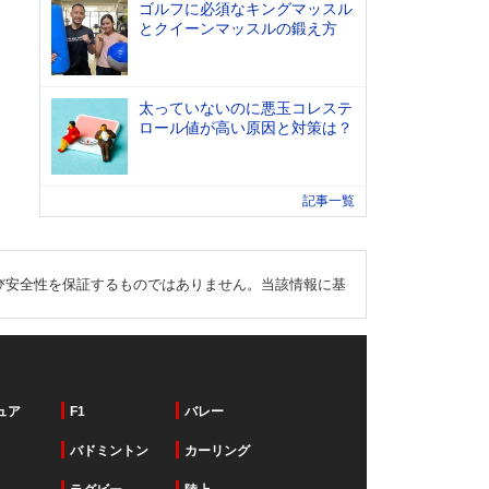
ゴルフに必須なキングマッスル
とクイーンマッスルの鍛え方
太っていないのに悪玉コレステ
ロール値が高い原因と対策は？
記事一覧
び安全性を保証するものではありません。当該情報に基
ュア
F1
バレー
バドミントン
カーリング