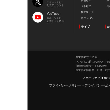
高校野球
サ
スポーツナビ
公式アカウント
大学野球
高
独立リーグ
YouTube
スポーツナビ
侍ジャパン
公式チャンネル
ライブ
to
おすすめサービス
マンガもお得にPayPayで eboo
自動車情報サイトcarview!
おすすめ情報サービス「mybe
スポーツナビはYah
プライバシーポリシー
-
プライバシーセ