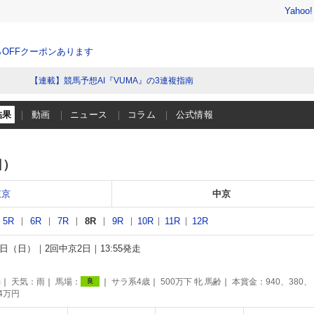
Yahoo
％OFFクーポンあります
【連載】競馬予想AI『VUMA』の3連複指南
結果
動画
ニュース
コラム
公式情報
日）
東京
中京
5R
6R
7R
8R
9R
10R
11R
12R
21日（日）
2回中京2日
13:55発走
m
天気：
雨
馬場：
サラ系4歳
500万下 牝 馬齢
本賞金：940、380、
良
94万円