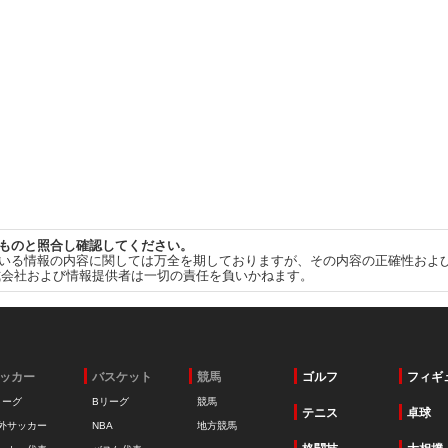
ものと照合し確認してください。
いる情報の内容に関しては万全を期しておりますが、その内容の正確性およ
式会社および情報提供者は一切の責任を負いかねます。
ッカー
バスケット
競馬
ゴルフ
フィギ
リーグ
Bリーグ
競馬
テニス
卓球
外サッカー
NBA
地方競馬