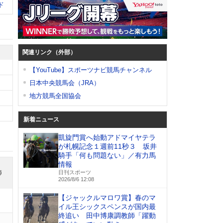
ド
関連リンク（外部）
【YouTube】スポーツナビ競馬チャンネル
日本中央競馬会（JRA）
地方競馬全国協会
新着ニュース
凱旋門賞へ始動アドマイヤテラ
が札幌記念１週前11秒３ 坂井
騎手「何も問題ない」／有力馬
情報
師
日刊スポーツ
2026/8/6 12:08
【ジャックルマロワ賞】春のマ
イル王シックスペンスが国内最
終追い 田中博康調教師「躍動