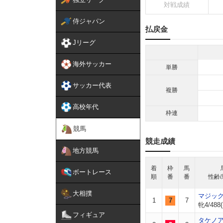
対戦成績
侍ジャパン
払戻金
Jリーグ
海外サッカー
単勝
サッカー代表
複勝
高校年代
枠連
競馬
競走成績
地方競馬
着
枠
馬
ボートレース
順
番
番
性齢/
大相撲
マジッ
1
7
7
牝4/488(
フィギュア
タケノ