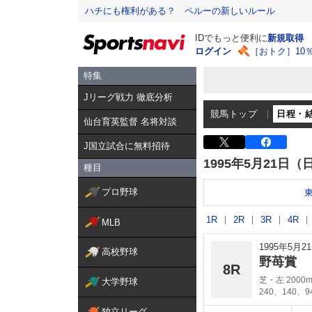
ハチにも権利がある？ ペルーの新しいルール
IDでもっと便利に
新規取得
ログイン
［おトク］10
特集
Jリーグ戦力 徹底分析
競馬トップ
日程・
仙台育英監督 名将対談
J国立試合に無料招待
1995年5月21日（
種目
プロ野球
1R
2R
3R
4R
MLB
1995年5月
高校野球
野苺賞
8R
芝・左 2000
大学野球
240、140、
独立リーグ