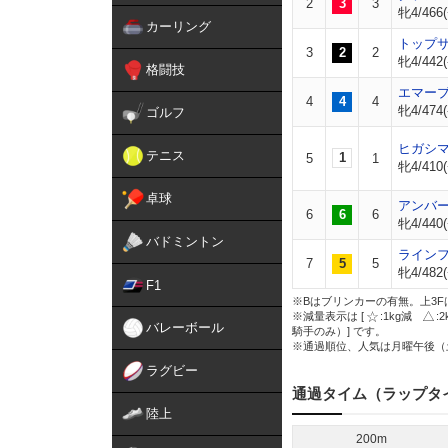
2
3
3
牝4/466(
カーリング
トップ
3
2
2
牝4/442(
格闘技
エマー
4
4
4
牝4/474(
ゴルフ
ヒガシ
テニス
1
5
1
牝4/410(
卓球
アンバ
6
6
6
牝4/440(
バドミントン
ライン
7
5
5
牝4/482(
F1
※Bはブリンカーの有無。上3F
※減量表示は [
:1kg減
:
バレーボール
騎手のみ）] です。
※通過順位、人気は月曜午後（
ラグビー
通過タイム（ラップタ
陸上
200m