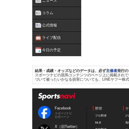
ニュース
コラム
公式情報
ライブ配信
今日の予定
結果・成績・オッズなどのデータは、必ず
主催者
発行の
スポーツナビの競馬コンテンツのページ上に掲載されて
づいて被ったいかなる損害についても、LINEヤフー株
Facebook
野球
サ
スポーツナビ
プロ野球
J
公式ページ
MLB
海
X（旧Twitter）