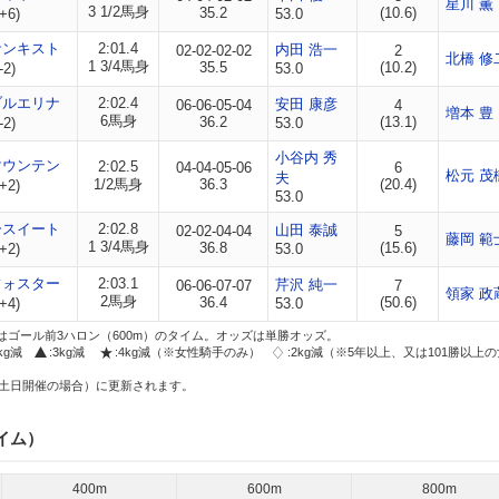
星川 薫
3 1/2馬身
35.2
(10.6)
+6)
53.0
サンキスト
2:01.4
内田 浩一
02-02-02-02
2
北橋 修
1 3/4馬身
35.5
(10.2)
-2)
53.0
ブルエリナ
2:02.4
安田 康彦
06-06-05-04
4
増本 豊
6馬身
36.2
(13.1)
-2)
53.0
小谷内 秀
マウンテン
2:02.5
04-04-05-06
6
松元 茂
夫
1/2馬身
36.3
(20.4)
+2)
53.0
ースイート
2:02.8
山田 泰誠
02-02-04-04
5
藤岡 範
1 3/4馬身
36.8
(15.6)
+2)
53.0
フォスター
2:03.1
芹沢 純一
06-06-07-07
7
領家 政
2馬身
36.4
(50.6)
+4)
53.0
はゴール前3ハロン（600m）のタイム。オッズは単勝オッズ。
2kg減
:3kg減
:4kg減（※女性騎手のみ）
:2kg減（※5年以上、又は101勝以上
土日開催の場合）に更新されます。
イム）
400m
600m
800m