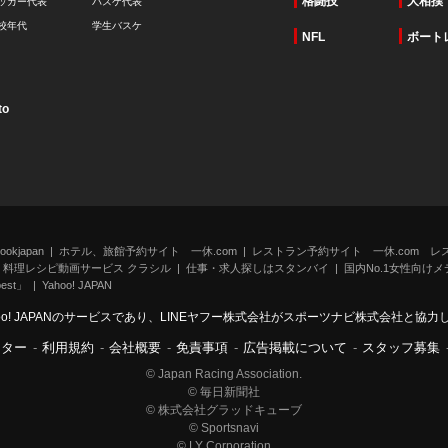
格闘技
大相撲
ッカー代表
バスケ代表
校年代
学生バスケ
NFL
ボート
to
kjapan
ホテル、旅館予約サイト 一休.com
レストラン予約サイト 一休.com レ
料理レシピ動画サービス クラシル
仕事・求人探しはスタンバイ
国内No.1女性向けメデ
st」
Yahoo! JAPAN
oo! JAPANのサービスであり、LINEヤフー株式会社がスポーツナビ株式会社と協
ンター
-
利用規約
-
会社概要
-
免責事項
-
広告掲載について
-
スタッフ募集
© Japan Racing Association.
© 毎日新聞社
© 株式会社グラッドキューブ
© Sportsnavi
© LY Corporation