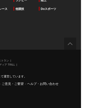
ラグビー
陸上
レース
他競技
Doスポーツ
ストラン
ィア TRILL
力して運営しています。
-
ご意見・ご要望
-
ヘルプ・お問い合わせ