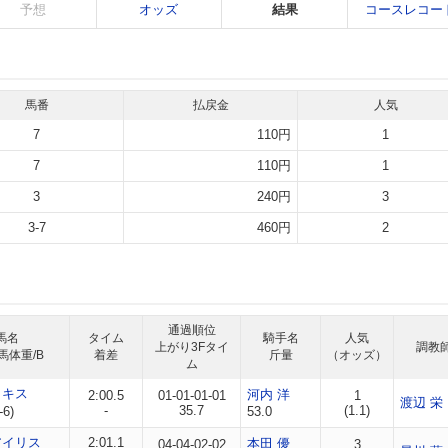
予想
オッズ
結果
コースレコー
馬番
払戻金
人気
7
110円
1
7
110円
1
3
240円
3
3-7
460円
2
通過順位
馬名
タイム
騎手名
人気
上がり3Fタイ
調教
馬体重/B
着差
斤量
（オッズ）
ム
クキス
河内 洋
2:00.5
01-01-01-01
1
渡辺 栄
-
35.7
(1.1)
-6)
53.0
アイリス
2:01.1
本田 優
04-04-02-02
3