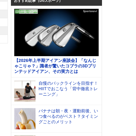
おすすめ記事（Doスポーツ）
【2026年上半期アイアン座談会】「なんじ
ゃこりゃ？」識者が驚いたコブラの3Dプリ
ンテッドアイアン、その実力とは
自慢のバックラインを目指す！
HIITでおこなう「背中徹底トレ
ーニング」
バナナは朝・夜・運動前後、い
つ食べるのがベスト？タイミン
グごとのメリット