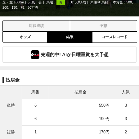
芝・左 1600m
天気：
曇
馬場：
サラ系4歳
未勝利 馬齢
本賞金：500、
良
200、130、75、50万円
対戦成績
予想
オッズ
結果
コースレコード
先週的中! AIが日曜重賞を大予想
払戻金
馬番
払戻金
人気
単勝
6
550円
3
6
190円
3
複勝
1
170円
2