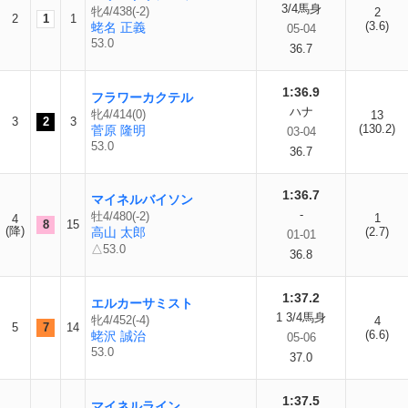
3/4馬身
牝4/438(-2)
2
2
1
1
(3.6)
蛯名 正義
05-04
53.0
36.7
1:36.9
フラワーカクテル
ハナ
牝4/414(0)
13
3
2
3
(130.2)
菅原 隆明
03-04
53.0
36.7
1:36.7
マイネルバイソン
-
牡4/480(-2)
1
4
8
15
(降)
高山 太郎
(2.7)
01-01
△53.0
36.8
1:37.2
エルカーサミスト
1 3/4馬身
牝4/452(-4)
4
5
7
14
(6.6)
蛯沢 誠治
05-06
53.0
37.0
1:37.5
マイネルライン