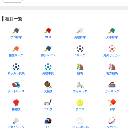
種目一覧
MLB
プロ野球
高校野球
大学野球
独立リーグ
侍ジャパン
Jリーグ
海外サッカー
サッカー代表
高校年代
競馬
地方競馬
ボートレース
大相撲
フィギュア
カーリング
格闘技
ゴルフ
テニス
卓球
F1
バドミントン
バレーボール
ラグビー