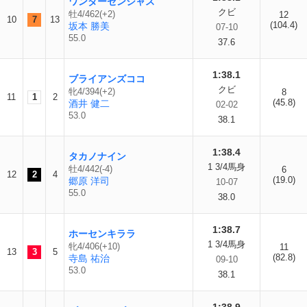
ワンダーセンシャス
クビ
牡4/462(+2)
12
10
7
13
(104.4)
坂本 勝美
07-10
55.0
37.6
1:38.1
ブライアンズココ
クビ
牝4/394(+2)
8
11
1
2
(45.8)
酒井 健二
02-02
53.0
38.1
1:38.4
タカノナイン
1 3/4馬身
牡4/442(-4)
6
12
2
4
(19.0)
郷原 洋司
10-07
55.0
38.0
1:38.7
ホーセンキララ
1 3/4馬身
牝4/406(+10)
11
13
3
5
(82.8)
寺島 祐治
09-10
53.0
38.1