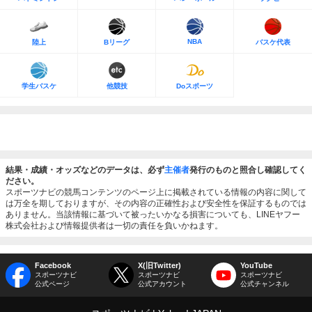
NBA
陸上
Bリーグ
バスケ代表
学生バスケ
他競技
Doスポーツ
結果・成績・オッズなどのデータは、必ず
主催者
発行のものと照合し確認してく
ださい。
スポーツナビの競馬コンテンツのページ上に掲載されている情報の内容に関して
は万全を期しておりますが、その内容の正確性および安全性を保証するものでは
ありません。当該情報に基づいて被ったいかなる損害についても、LINEヤフー
株式会社および情報提供者は一切の責任を負いかねます。
Facebook
X(旧Twitter)
YouTube
スポーツナビ
スポーツナビ
スポーツナビ
公式ページ
公式アカウント
公式チャンネル