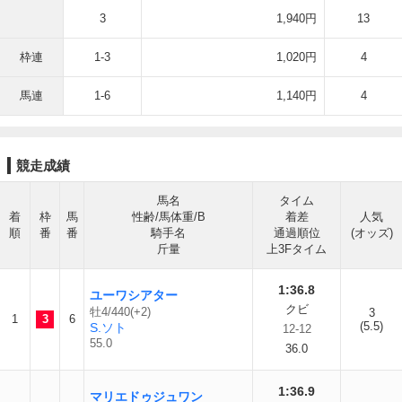
3
1,940円
13
枠連
1-3
1,020円
4
馬連
1-6
1,140円
4
競走成績
馬名
タイム
着
枠
馬
性齢/馬体重/B
着差
人気
順
番
番
騎手名
通過順位
(オッズ)
斤量
上3Fタイム
1:36.8
ユーワシアター
クビ
牡4/440(+2)
3
1
3
6
(5.5)
S.ソト
12-12
55.0
36.0
1:36.9
マリエドゥジュワン