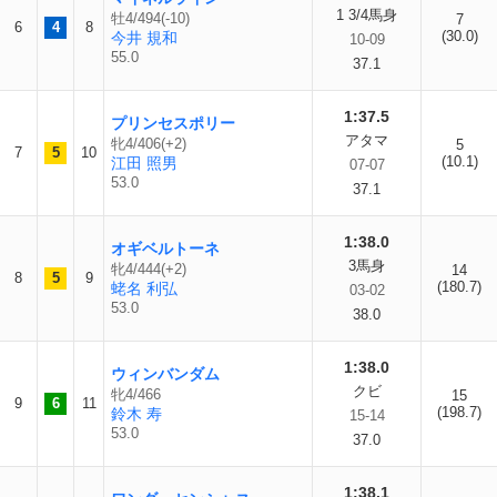
1 3/4馬身
牡4/494(-10)
7
6
4
8
(30.0)
今井 規和
10-09
55.0
37.1
1:37.5
プリンセスポリー
アタマ
牝4/406(+2)
5
7
5
10
(10.1)
江田 照男
07-07
53.0
37.1
1:38.0
オギベルトーネ
3馬身
牝4/444(+2)
14
8
5
9
(180.7)
蛯名 利弘
03-02
53.0
38.0
1:38.0
ウィンバンダム
クビ
牝4/466
15
9
6
11
(198.7)
鈴木 寿
15-14
53.0
37.0
1:38.1