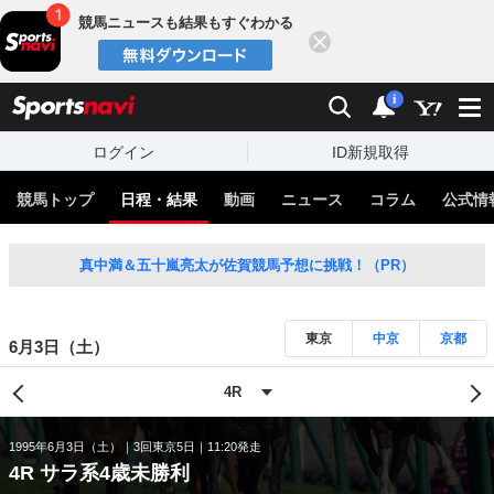
競馬ニュースも結果もすぐわかる
閉じる
スポーツナビ
検索
通知
i
ログイン
ID新規取得
競馬トップ
日程・結果
動画
ニュース
コラム
公式情
真中満＆五十嵐亮太が佐賀競馬予想に挑戦！（PR）
東京
中京
京都
6月3日（土）
1995年6月3日（土）
3回東京5日
11:20発走
4R サラ系4歳未勝利