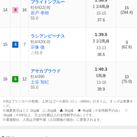
1:38.9
ブライトンブルー
1 1/4馬身
牡4/422(-8)
16
14
8
16
(294.4)
岩戸 孝樹
15-15
55.0
37.6
1:39.5
ラシアンビーナス
3 1/2馬身
牝4/420(-8)
9
15
4
7
宗像 徹
(62.6)
13-13
△51.0
38.6
1:40.3
アサカプラウド
5馬身
牡4/490
10
16
6
12
(75.0)
土谷 智紀
13-16
55.0
38.9
※Bはブリンカーの有無。上3Fはゴール前3ハロン（600m）のタイム。オッズは単勝オ
ッズ。
※減量表示は [
:1kg減
:2kg減
:3kg減
:4kg減（※女性騎手のみ）
:2kg減（※5年以上、又は101勝以上の女性騎手のみ）] です。
※通過順位、人気は月曜午後（土日開催の場合）に更新されます。