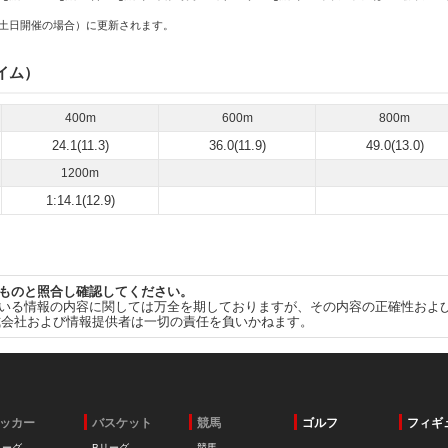
土日開催の場合）に更新されます。
イム）
400m
600m
800m
24.1(11.3)
36.0(11.9)
49.0(13.0)
1200m
1:14.1(12.9)
ものと照合し確認してください。
いる情報の内容に関しては万全を期しておりますが、その内容の正確性およ
式会社および情報提供者は一切の責任を負いかねます。
ッカー
バスケット
競馬
ゴルフ
フィギ
リーグ
Bリーグ
競馬