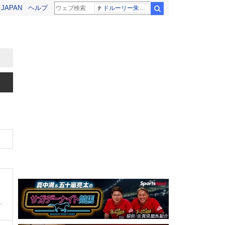
! JAPAN
ヘルプ
ドルーリー朱瑛里 木田美緒莉
検索
0、