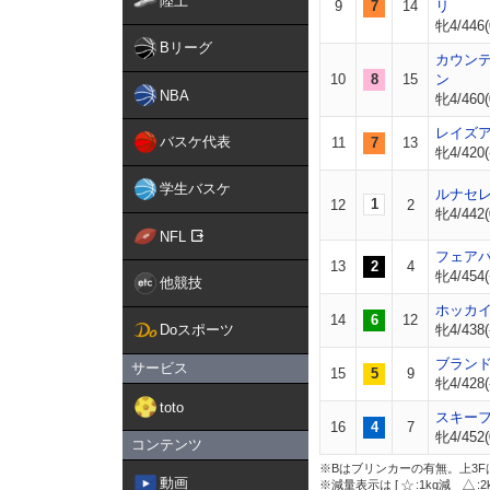
陸上
9
7
14
リ
牝4/446(
Bリーグ
カウン
10
8
15
ン
NBA
牝4/460(
レイズ
バスケ代表
11
7
13
牝4/420(
学生バスケ
ルナセ
1
12
2
牝4/442(
NFL
フェア
13
2
4
牝4/454(
他競技
ホッカ
14
6
12
Doスポーツ
牝4/438(
ブラン
サービス
15
5
9
牝4/428(
toto
スキー
16
4
7
牝4/452(
コンテンツ
※Bはブリンカーの有無。上3F
動画
※減量表示は [
:1kg減
: