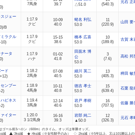
元石 正
7馬身
39.7
(540.3)
△51.0
0)
テスジェー
1:17.9
蛯名 利弘
10-09
11
山田 要
クビ
40.0
(220.9)
53.0
0)/B
アミラクル
1:17.9
橋本 広喜
15-15
10
古賀 末
クビ
38.6
(189.8)
-10)
53.0
田面木 博
レナータ
1:17.9
01-02
3
高松 邦
公
ハナ
41.8
(7.6)
0)
53.0
バード
1:18.2
細川 英二
07-08
13
稗田 敏
2馬身
40.5
(405.3)
+12)
53.0
イセンプー
1:18.9
徳吉 孝士
10-11
15
石栗 龍
4馬身
40.8
(639.4)
-2)
53.0
ドハピネス
1:19.4
岩戸 孝樹
12-14
16
佐藤 勝
3馬身
40.6
(707.5)
-2)
53.0
ファイター
1:20.0
岩部 純二
16-16
12
元石 孝
3 1/2馬身
39.3
(326.3)
0)
▲50.0
はゴール前3ハロン（600m）のタイム。オッズは単勝オッズ。
2kg減
:3kg減
:4kg減（※女性騎手のみ）
:2kg減（※5年以上、又は101勝以上