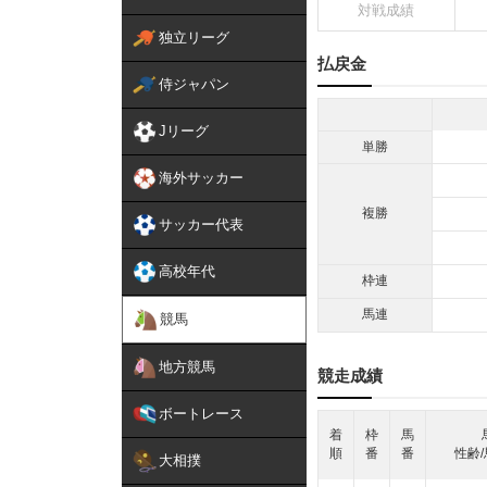
対戦成績
独立リーグ
払戻金
侍ジャパン
Jリーグ
単勝
海外サッカー
複勝
サッカー代表
高校年代
枠連
馬連
競馬
地方競馬
競走成績
ボートレース
着
枠
馬
順
番
番
性齢/
大相撲