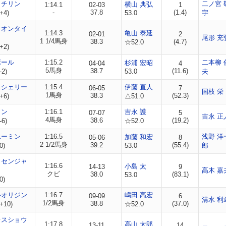
イチリン
二ノ宮 
横山 典弘
1:14.1
02-03
1
-
37.8
(1.4)
+4)
53.0
宇
トオンタイ
1:14.3
亀山 泰延
02-01
2
尾形 充
1 1/4馬身
38.3
(4.7)
☆52.0
+2)
ボール
1:15.2
二本柳 
杉浦 宏昭
04-04
4
5馬身
38.7
(11.6)
-2)
53.0
夫
スシェリー
1:15.4
伊藤 直人
06-05
7
国枝 栄
1馬身
38.3
(52.3)
+6)
△51.0
ワン
1:16.1
吉永 護
07-07
5
吉永 正
4馬身
38.6
(19.2)
-6)
☆52.0
ユーミン
1:16.5
浅野 洋
加藤 和宏
05-06
8
2 1/2馬身
39.2
(55.4)
0)
53.0
郎
ッセンジャ
1:16.6
小島 太
14-13
9
高木 嘉
クビ
38.0
(83.1)
53.0
0)
ルオリジン
1:16.7
嶋田 高宏
09-09
6
清水 利
1/2馬身
38.8
(37.0)
+10)
☆52.0
レスショウ
1:17.8
高山 太郎
13-11
14