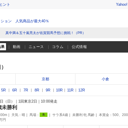
ヒント
Yahoo
ション 人気商品が最大40％
真中満＆五十嵐亮太が佐賀競馬予想に挑戦！（PR）
結果
動画
ニュース
コラム
公式情報
日）
京都
小倉
5R
6R
7R
8R
9R
10R
11R
12R
29日（日）
1回東京2日
10:00発走
歳未勝利
00m
天気：
晴
馬場：
サラ系4歳
未勝利 牝 馬齢
本賞金：500、20
良
0万円