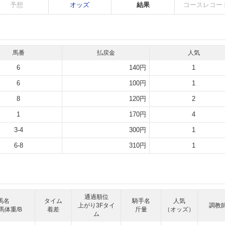
予想
オッズ
結果
コースレコー
馬番
払戻金
人気
6
140円
1
6
100円
1
8
120円
2
1
170円
4
3-4
300円
1
6-8
310円
1
通過順位
馬名
タイム
騎手名
人気
上がり3Fタイ
調教
馬体重/B
着差
斤量
（オッズ）
ム