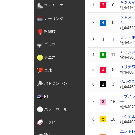
キクカ
1
3
6
フィギュア
牝4/446(
ジャス
カーリング
2
4
8
ム
牝4/452(
格闘技
ミラー
3
1
1
牝4/456(
ゴルフ
アイシ
4
6
11
テニス
牝4/430(
ユリナ
5
3
5
卓球
牝4/400(
ベルグ
バドミントン
6
2
3
牝4/446(
ラブメ
F1
7
8
16
ー
牝4/402(
バレーボール
ソシア
8
5
10
牝4/440(
ラグビー
エンド