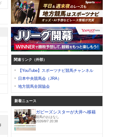
ド
関連リンク（外部）
【YouTube】スポーツナビ競馬チャンネル
日本中央競馬会（JRA）
地方競馬全国協会
新着ニュース
ガビーズシスターが大井へ移籍
競馬のおはなし
2026/8/7 20:38
師