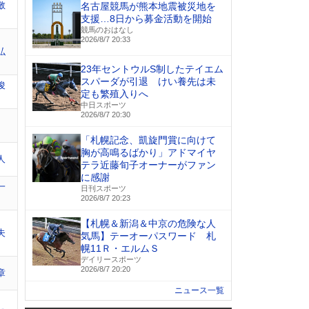
敬
名古屋競馬が熊本地震被災地を
支援…8日から募金活動を開始
競馬のおはなし
2026/8/7 20:33
弘
23年セントウルS制したテイエム
スパーダが引退 けい養先は未
俊
定も繁殖入りへ
中日スポーツ
2026/8/7 20:30
「札幌記念、凱旋門賞に向けて
胸が高鳴るばかり」アドマイヤ
人
テラ近藤旬子オーナーがファン
に感謝
一
日刊スポーツ
2026/8/7 20:23
【札幌＆新潟＆中京の危険な人
夫
気馬】テーオーパスワード 札
幌11Ｒ・エルムＳ
デイリースポーツ
2026/8/7 20:20
章
ニュース一覧