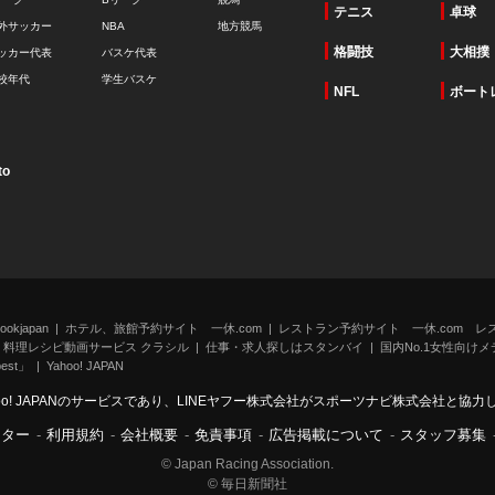
テニス
卓球
外サッカー
NBA
地方競馬
格闘技
大相撲
ッカー代表
バスケ代表
校年代
学生バスケ
NFL
ボート
to
kjapan
ホテル、旅館予約サイト 一休.com
レストラン予約サイト 一休.com レ
料理レシピ動画サービス クラシル
仕事・求人探しはスタンバイ
国内No.1女性向けメデ
st」
Yahoo! JAPAN
oo! JAPANのサービスであり、LINEヤフー株式会社がスポーツナビ株式会社と協
ンター
-
利用規約
-
会社概要
-
免責事項
-
広告掲載について
-
スタッフ募集
© Japan Racing Association.
© 毎日新聞社