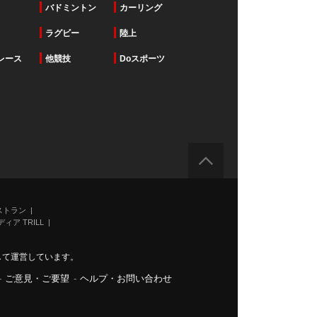
バドミントン
カーリング
ラグビー
陸上
レース
他競技
Doスポーツ
ストラン
ィア TRILL
力して運営しています。
-
ご意見・ご要望
-
ヘルプ・お問い合わせ