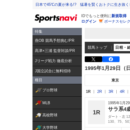
日本で45℃の夏が来る!? 猛暑を賢くおトクに生き抜く
IDでもっと便利に
新規取得
ログイン
ボーナスセレク
特集
燕OB 競馬予想挑む/PR
競馬トップ
日程・
髙津×三浦 監督対談/PR
Jリーグ戦力 徹底分析
1995年1月29日（
J国立試合に無料招待
種目
東京
プロ野球
1R
2R
3R
4R
MLB
1995年1月
サラ系4
1R
高校野球
ダート・左 12
130、75、5
大学野球