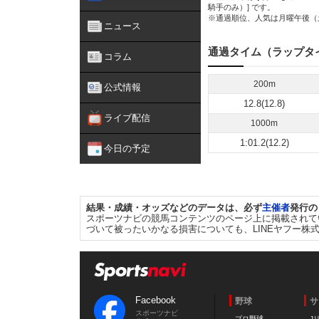
騎手のみ）] です。
※通過順位、人気は月曜午後（
ニュース
通過タイム（ラップタ
コラム
200m
公式情報
12.8(12.8)
ライブ配信
1000m
1:01.2(12.2)
今日の予定
結果・成績・オッズなどのデータは、必ず
主催者
発行の
スポーツナビの競馬コンテンツのページ上に掲載されて
づいて被ったいかなる損害についても、LINEヤフー株
Facebook
野球
サ
スポーツナビ
プロ野球
J