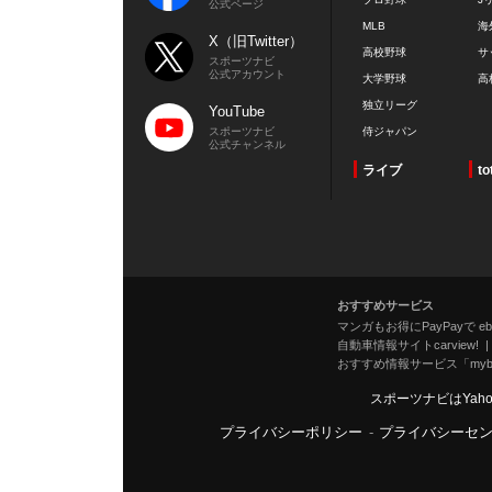
公式ページ
MLB
海
X（旧Twitter）
高校野球
サ
スポーツナビ
公式アカウント
大学野球
高
独立リーグ
YouTube
スポーツナビ
侍ジャパン
公式チャンネル
ライブ
to
おすすめサービス
マンガもお得にPayPayで eboo
自動車情報サイトcarview!
おすすめ情報サービス「mybe
スポーツナビはYah
プライバシーポリシー
-
プライバシーセ