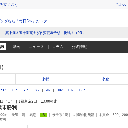
を支えよう
Yahoo
ングなら「毎日5％」おトク
真中満＆五十嵐亮太が佐賀競馬予想に挑戦！（PR）
結果
動画
ニュース
コラム
公式情報
日）
京都
小倉
5R
6R
7R
8R
9R
10R
11R
12R
29日（日）
1回東京2日
10:00発走
歳未勝利
00m
天気：
晴
馬場：
サラ系4歳
未勝利 牝 馬齢
本賞金：500、20
良
0万円