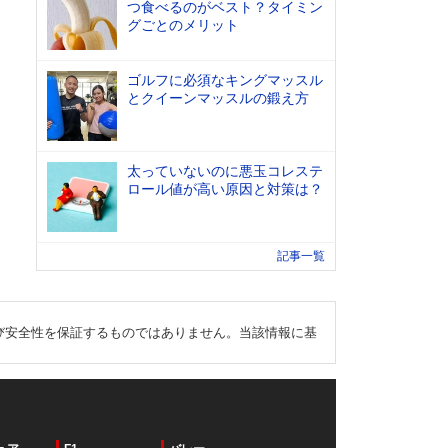
つ食べるのがベスト？タイミン
グごとのメリット
ゴルフに必須なキングマッスル
とクイーンマッスルの鍛え方
太っていないのに悪玉コレステ
ロール値が高い原因と対策は？
記事一覧
び安全性を保証するものではありません。当該情報に基