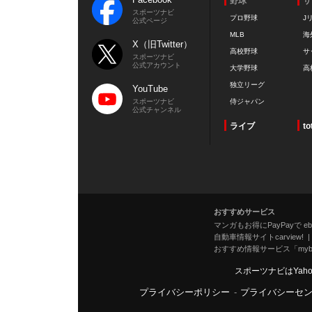
野球
サ
スポーツナビ
プロ野球
J
公式ページ
MLB
海
X（旧Twitter）
高校野球
サ
スポーツナビ
公式アカウント
大学野球
高
独立リーグ
YouTube
スポーツナビ
侍ジャパン
公式チャンネル
ライブ
to
おすすめサービス
マンガもお得にPayPayで eboo
自動車情報サイトcarview!
おすすめ情報サービス「mybe
スポーツナビはYah
プライバシーポリシー
-
プライバシーセ