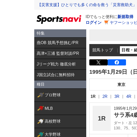
【災害支援】ひとりでも多くの命を救う「災害救助犬」
IDでもっと便利に
新規取得
ログイン
ヤフーショッピ
特集
燕OB 競馬予想挑む/PR
競馬トップ
日程・
髙津×三浦 監督対談/PR
Jリーグ戦力 徹底分析
1995年1月29日（
J国立試合に無料招待
種目
東京
プロ野球
1R
2R
3R
4R
MLB
1995年1月
サラ系4
1R
高校野球
ダート・左 12
130、75、5
大学野球