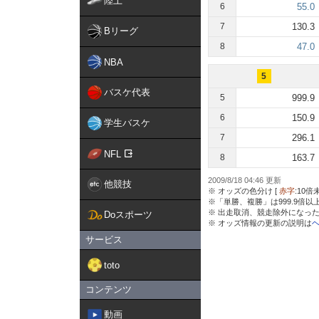
陸上
6
55.0
7
130.3
Bリーグ
8
47.0
NBA
5
バスケ代表
5
999.9
6
150.9
学生バスケ
7
296.1
NFL
8
163.7
2009/8/18 04:46 更新
他競技
※ オッズの色分け [
赤字
:10倍
※「単勝、複勝」は999.9倍以上
※ 出走取消、競走除外になった
Doスポーツ
※ オッズ情報の更新の説明は
サービス
toto
コンテンツ
動画