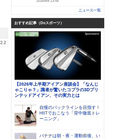
2026/8/8 13:58
ニュース一覧
おすすめ記事（Doスポーツ）
2.2
【2026年上半期アイアン座談会】「なんじ
ゃこりゃ？」識者が驚いたコブラの3Dプリ
ンテッドアイアン、その実力とは
自慢のバックラインを目指す！
HIITでおこなう「背中徹底トレ
ーニング」
バナナは朝・夜・運動前後、い