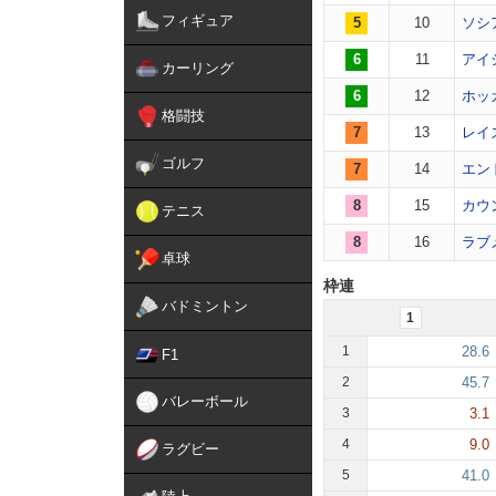
フィギュア
5
10
ソシ
6
11
アイ
カーリング
6
12
ホッ
格闘技
7
13
レイ
ゴルフ
7
14
エン
8
15
カウ
テニス
8
16
ラブ
卓球
枠連
バドミントン
1
1
28.6
F1
2
45.7
バレーボール
3
3.1
4
9.0
ラグビー
5
41.0