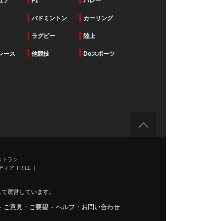
ュア
F1
バレー
バドミントン
カーリング
ラグビー
陸上
レース
他競技
Doスポーツ
ストラン
ィア TRILL
力して運営しています。
-
ご意見・ご要望
-
ヘルプ・お問い合わせ