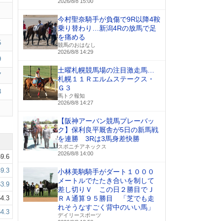
2026/8/8 15:00
今村聖奈騎手が負傷で9R以降4鞍
乗り替わり…新潟4Rの放馬で足
を痛める
5
競馬のおはなし
2026/8/8 14:29
9
土曜札幌競馬場の注目激走馬…
7
札幌１１Ｒエルムステークス・
Ｇ３
3
馬トク報知
2026/8/8 14:27
【阪神アーバン競馬プレーバッ
ク】保利良平厩舎が5日の新馬戦
を連勝 3Rは3馬身差快勝
スポニチアネックス
2026/8/8 14:00
9.6
9.3
小林美駒騎手がダート１０００
メートルでたたき合いを制して
3.9
差し切りＶ この日２勝目でＪ
4.3
ＲＡ通算９５勝目 「芝でも走
れそうなすごく背中のいい馬」
4.3
デイリースポーツ