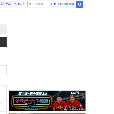
! JAPAN
ヘルプ
東日本国際大学
検索
0、