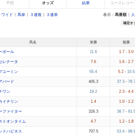
予想
オッズ
結果
コースレコー
ワイド
馬単
３連複
３連単
表示：
馬番順
人
確定オ
馬名
単勝
複勝
ーボール
11.6
1.7
-
3.0
セレナータ
7.6
1.6
-
2.7
グユーミン
55.4
5.2
-
10.5
アバード
405.3
37.3
-
78.
ナワン
19.2
2.3
-
4.4
カイチリン
1.4
1.0
-
1.2
ーファイター
326.3
38.7
-
81.
ストオンタイム
4.7
1.2
-
1.8
ンドハピネス
707.5
53.4
-
99.