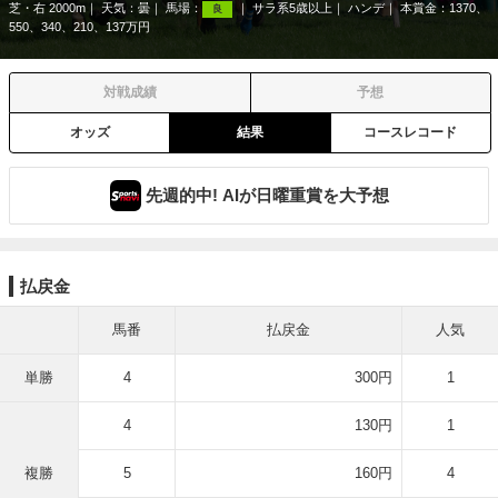
芝・右 2000m
天気：
曇
馬場：
サラ系5歳以上
ハンデ
本賞金：1370、
良
550、340、210、137万円
対戦成績
予想
オッズ
結果
コースレコード
先週的中! AIが日曜重賞を大予想
払戻金
馬番
払戻金
人気
単勝
4
300円
1
4
130円
1
複勝
5
160円
4