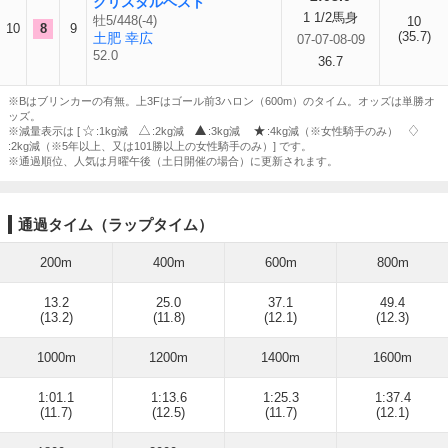
クリスタルベスト
1 1/2馬身
牡5/448(-4)
10
10
8
9
(35.7)
土肥 幸広
07-07-08-09
52.0
36.7
※Bはブリンカーの有無。上3Fはゴール前3ハロン（600m）のタイム。オッズは単勝オ
ッズ。
※減量表示は [
:1kg減
:2kg減
:3kg減
:4kg減（※女性騎手のみ）
:2kg減（※5年以上、又は101勝以上の女性騎手のみ）] です。
※通過順位、人気は月曜午後（土日開催の場合）に更新されます。
通過タイム（ラップタイム）
200m
400m
600m
800m
13.2
25.0
37.1
49.4
(13.2)
(11.8)
(12.1)
(12.3)
1000m
1200m
1400m
1600m
1:01.1
1:13.6
1:25.3
1:37.4
(11.7)
(12.5)
(11.7)
(12.1)