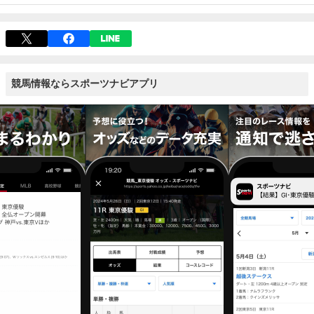
競馬情報ならスポーツナビアプリ