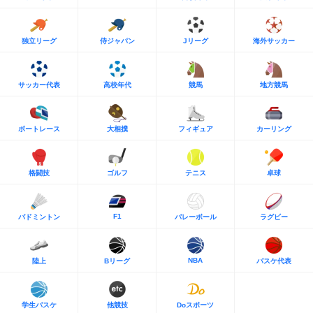
独立リーグ
侍ジャパン
Jリーグ
海外サッカー
サッカー代表
高校年代
競馬
地方競馬
ボートレース
大相撲
フィギュア
カーリング
格闘技
ゴルフ
テニス
卓球
F1
バドミントン
バレーボール
ラグビー
NBA
陸上
Bリーグ
バスケ代表
学生バスケ
他競技
Doスポーツ