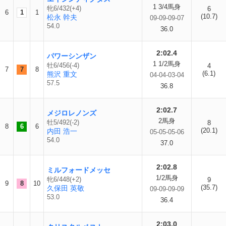
1 3/4馬身
牝6/432(+4)
6
6
1
1
(10.7)
松永 幹夫
09-09-09-07
54.0
36.0
2:02.4
パワーシンザン
1 1/2馬身
牡6/456(-4)
4
7
7
8
(6.1)
熊沢 重文
04-04-03-04
57.5
36.8
2:02.7
メジロレノンズ
2馬身
牡5/492(-2)
8
8
6
6
(20.1)
内田 浩一
05-05-05-06
54.0
37.0
2:02.8
ミルフォードメッセ
1/2馬身
牝6/448(+2)
9
9
8
10
(35.7)
久保田 英敬
09-09-09-09
53.0
36.4
2:03.0