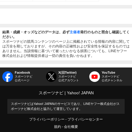
結果・成績・オッズなどのデータは、必ず
主催者
発行のものと照合し確認してく
ださい。
スポーツナビの競馬コンテンツのページ上に掲載されている情報の内容に関して
は万全を期しておりますが、その内容の正確性および安全性を保証するものでは
ありません。当該情報に基づいて被ったいかなる損害についても、LINEヤフー
株式会社および情報提供者は一切の責任を負いかねます。
Facebook
X(旧Twitter)
YouTube
スポーツナビ
スポーツナビ
スポーツナビ
公式ページ
公式アカウント
公式チャンネル
スポーツナビ
Yahoo! JAPAN
スポーツナビはYahoo! JAPANのサービスであり、LINEヤフー株式会社がス
ポーツナビ株式会社と協力して運営しています。
プライバシーポリシー
プライバシーセンター
規約
会社概要