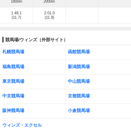
1800m
2000m
1:49.1
2:01.0
(11.7)
(11.9)
競馬場/ウィンズ（外部サイト）
札幌競馬場
函館競馬場
福島競馬場
新潟競馬場
東京競馬場
中山競馬場
中京競馬場
京都競馬場
阪神競馬場
小倉競馬場
ウィンズ・エクセル