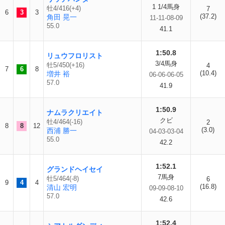
1 1/4馬身
牡4/416(+4)
7
6
3
3
(37.2)
角田 晃一
11-11-08-09
55.0
41.1
1:50.8
リュウフロリスト
3/4馬身
牡5/450(+16)
4
7
6
8
(10.4)
増井 裕
06-06-06-05
57.0
41.9
1:50.9
ナムラクリエイト
クビ
牡4/464(-16)
2
8
8
12
(3.0)
西浦 勝一
04-03-03-04
55.0
42.2
1:52.1
グランドヘイセイ
7馬身
牡5/464(-8)
6
9
4
4
(16.8)
清山 宏明
09-09-08-10
57.0
42.6
1:52.4