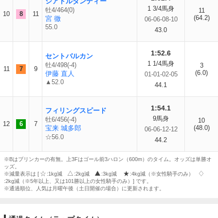
シアトルダンディー
1 3/4馬身
牡4/464(0)
11
10
8
11
(64.2)
宮 徹
06-06-08-10
55.0
43.0
1:52.6
セントバルカン
1 1/4馬身
牡4/498(-4)
3
11
7
9
(6.0)
伊藤 直人
01-01-02-05
▲52.0
44.1
1:54.1
フィリングスピード
9馬身
牡6/456(-4)
10
12
6
7
宝来 城多郎
(48.0)
06-06-12-12
☆56.0
44.2
※Bはブリンカーの有無。上3Fはゴール前3ハロン（600m）のタイム。オッズは単勝オ
ッズ。
※減量表示は [
:1kg減
:2kg減
:3kg減
:4kg減（※女性騎手のみ）
:2kg減（※5年以上、又は101勝以上の女性騎手のみ）] です。
※通過順位、人気は月曜午後（土日開催の場合）に更新されます。