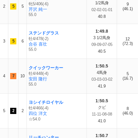
1/2馬身
牝5/406(-6)
9
2
5
5
(46.1)
芹沢 純一
02-02-01-01
55.0
40.8
1:49.8
ステンドグラス
3 1/2馬身
牡4/478(-2)
12
3
5
6
(72.3)
合谷 喜壮
09-09-07-05
55.0
40.5
1:50.5
クイックワーカー
4馬身
牡4/448(-4)
5
4
7
10
(16.7)
安田 隆行
03-03-03-02
55.0
41.9
1:50.5
ヨシイチロイヤル
クビ
牡4/466(-4)
8
5
2
2
四位 洋文
(46.0)
11-11-08-08
☆54.0
41.0
1:50.7
リッチハンター