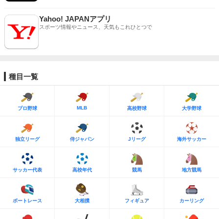
Yahoo! JAPANアプリ
スポーツ情報やニュース、天気もこれひとつで
種目一覧
MLB
プロ野球
高校野球
大学野球
独立リーグ
侍ジャパン
Jリーグ
海外サッカー
サッカー代表
高校年代
競馬
地方競馬
ボートレース
大相撲
フィギュア
カーリング