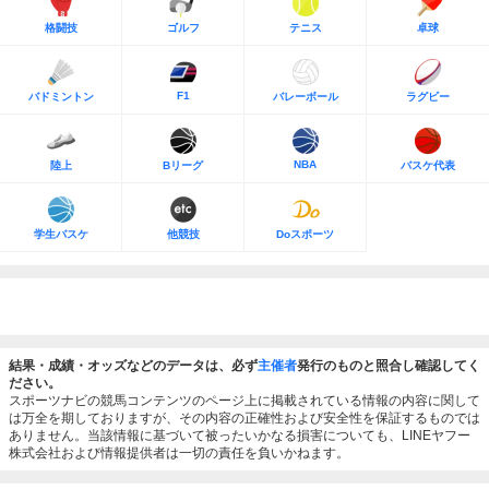
格闘技
ゴルフ
テニス
卓球
F1
バドミントン
バレーボール
ラグビー
NBA
陸上
Bリーグ
バスケ代表
学生バスケ
他競技
Doスポーツ
結果・成績・オッズなどのデータは、必ず
主催者
発行のものと照合し確認してく
ださい。
スポーツナビの競馬コンテンツのページ上に掲載されている情報の内容に関して
は万全を期しておりますが、その内容の正確性および安全性を保証するものでは
ありません。当該情報に基づいて被ったいかなる損害についても、LINEヤフー
株式会社および情報提供者は一切の責任を負いかねます。