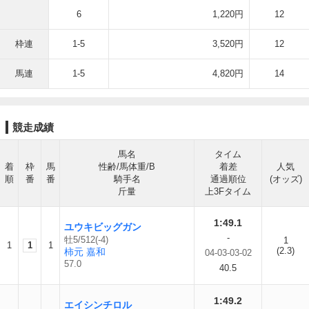
6
1,220円
12
枠連
1-5
3,520円
12
馬連
1-5
4,820円
14
競走成績
馬名
タイム
着
枠
馬
性齢/馬体重/B
着差
人気
順
番
番
騎手名
通過順位
(オッズ)
斤量
上3Fタイム
1:49.1
ユウキビッグガン
-
牡5/512(-4)
1
1
1
1
(2.3)
柿元 嘉和
04-03-03-02
57.0
40.5
1:49.2
エイシンチロル