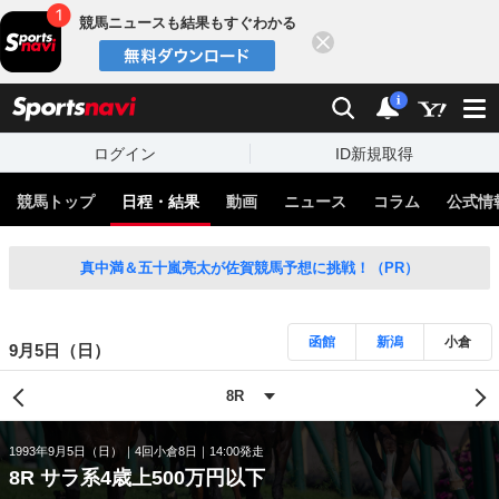
競馬ニュースも結果もすぐわかる
閉じる
スポーツナビ
検索
通知
i
ログイン
ID新規取得
競馬トップ
日程・結果
動画
ニュース
コラム
公式情
真中満＆五十嵐亮太が佐賀競馬予想に挑戦！（PR）
函館
新潟
小倉
9月5日（日）
1993年9月5日（日）
4回小倉8日
14:00発走
8R サラ系4歳上500万円以下