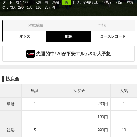
ダート・右 1700m
天気：
晴
馬場：
サラ系4歳以上
500万下 別定
本賞
良
金：730、290、180、110、73万円
対戦成績
予想
オッズ
結果
コースレコード
先週的中! AIが平安エルムSを大予想
払戻金
馬番
払戻金
人気
単勝
1
230円
1
1
130円
1
複勝
5
990円
10