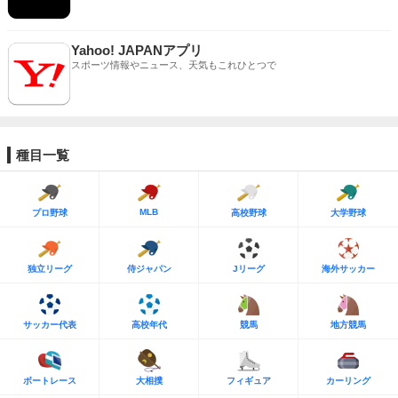
Yahoo! JAPANアプリ
スポーツ情報やニュース、天気もこれひとつで
種目一覧
MLB
プロ野球
高校野球
大学野球
独立リーグ
侍ジャパン
Jリーグ
海外サッカー
サッカー代表
高校年代
競馬
地方競馬
ボートレース
大相撲
フィギュア
カーリング