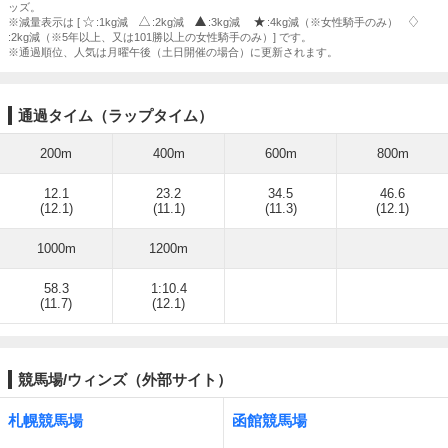
ッズ。
※減量表示は [
:1kg減
:2kg減
:3kg減
:4kg減（※女性騎手のみ）
:2kg減（※5年以上、又は101勝以上の女性騎手のみ）] です。
※通過順位、人気は月曜午後（土日開催の場合）に更新されます。
通過タイム（ラップタイム）
200m
400m
600m
800m
12.1
23.2
34.5
46.6
(12.1)
(11.1)
(11.3)
(12.1)
1000m
1200m
58.3
1:10.4
(11.7)
(12.1)
競馬場/ウィンズ（外部サイト）
札幌競馬場
函館競馬場