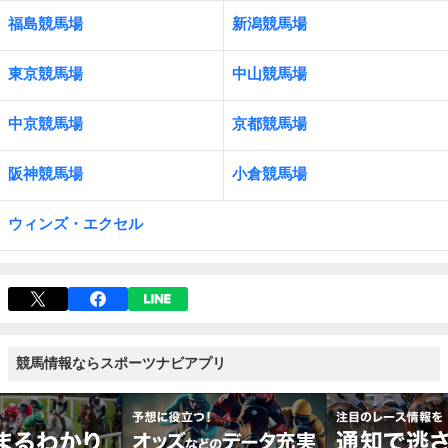
福島競馬場
新潟競馬場
東京競馬場
中山競馬場
中京競馬場
京都競馬場
阪神競馬場
小倉競馬場
ウィンズ・エクセル
競馬情報ならスポーツナビアプリ