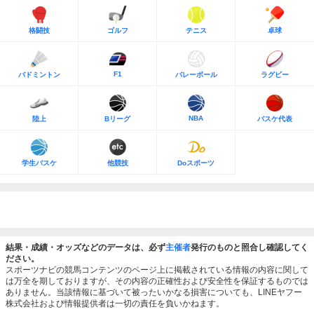
格闘技
ゴルフ
テニス
卓球
F1
バドミントン
バレーボール
ラグビー
NBA
陸上
Bリーグ
バスケ代表
学生バスケ
他競技
Doスポーツ
結果・成績・オッズなどのデータは、必ず
主催者
発行のものと照合し確認してく
ださい。
スポーツナビの競馬コンテンツのページ上に掲載されている情報の内容に関して
は万全を期しておりますが、その内容の正確性および安全性を保証するものでは
ありません。当該情報に基づいて被ったいかなる損害についても、LINEヤフー
株式会社および情報提供者は一切の責任を負いかねます。