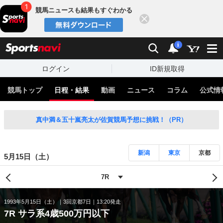
競馬ニュースも結果もすぐわかる
閉じる
スポーツナビ
検索
通知
i
ログイン
ID新規取得
競馬トップ
日程・結果
動画
ニュース
コラム
公式情
真中満＆五十嵐亮太が佐賀競馬予想に挑戦！（PR）
新潟
東京
京都
5月15日（土）
1993年5月15日（土）
3回京都7日
13:20発走
7R サラ系4歳500万円以下