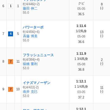
クビ
牡4/446(+2)
8
6
1
1
(-)
藤田 伸二
05-05
55.0
36.5
1:11.6
パワーターボ
1/2馬身
牡4/456(+6)
13
7
4
5
(-)
斉藤 博美
05-08
55.0
36.6
1:11.9
フラッシュニュース
1 3/4馬身
牝4/384(+4)
2
8
7
11
(-)
猿橋 重利
05-08
53.0
36.8
1:12.1
イナズマノーザン
1 1/4馬身
牝4/422(-2)
11
9
7
10
(-)
南井 克巳
03-05
53.0
37.2
1:12.1