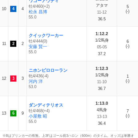
ワコーアウディ
アタマ
牡4/460(+2)
5
10
4
4
(-)
松永 昌博
11-12
55.0
36.5
1:12.2
クイックワーカー
1/2馬身
牡4/444(0)
6
11
2
2
(-)
安藤 賢一
05-05
55.0
37.2
1:12.3
ニホンピロローラン
1/2馬身
牝4/436(-4)
1
12
3
3
(-)
河内 洋
11-10
53.0
36.7
1:13.0
ダンディテリオス
4馬身
牡4/468(+4)
7
13
6
9
(-)
小屋敷 昭
13-13
55.0
36.4
※Bはブリンカーの有無。上3Fはゴール前3ハロン（600m）のタイム。オッズは単勝オ