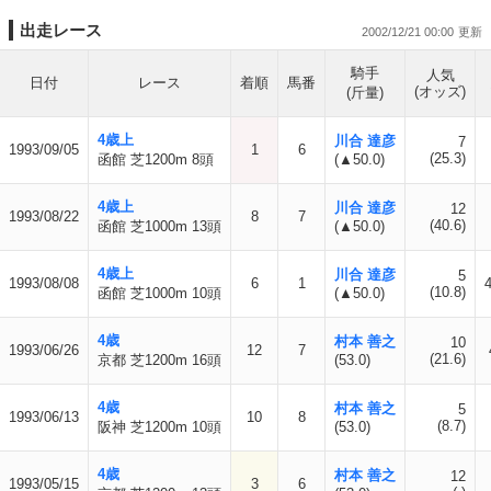
出走レース
2002/12/21 00:00
騎手
人気
日付
レース
着順
馬番
(オッズ)
(斤量)
4歳上
川合 達彦
7
1993/09/05
1
6
(25.3)
函館 芝1200m 8頭
(▲50.0)
4歳上
川合 達彦
12
1993/08/22
8
7
(40.6)
函館 芝1000m 13頭
(▲50.0)
4歳上
川合 達彦
5
1993/08/08
6
1
(10.8)
函館 芝1000m 10頭
(▲50.0)
4歳
村本 善之
10
1993/06/26
12
7
(21.6)
京都 芝1200m 16頭
(53.0)
4歳
村本 善之
5
1993/06/13
10
8
(8.7)
阪神 芝1200m 10頭
(53.0)
4歳
村本 善之
12
1993/05/15
3
6