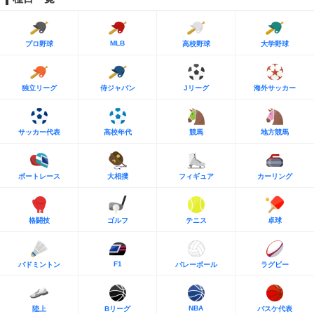
MLB
プロ野球
高校野球
大学野球
独立リーグ
侍ジャパン
Jリーグ
海外サッカー
サッカー代表
高校年代
競馬
地方競馬
ボートレース
大相撲
フィギュア
カーリング
格闘技
ゴルフ
テニス
卓球
F1
バドミントン
バレーボール
ラグビー
NBA
陸上
Bリーグ
バスケ代表