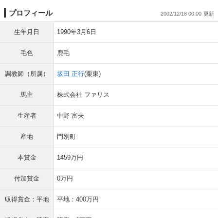
プロフィール
2002/12/18 00:00
生年月日
1990年3月6日
毛色
鹿毛
調教師（所属）
坂田 正行
(栗東)
馬主
株式会社 ファリス
生産者
中野 富夫
産地
門別町
本賞金
1459万円
付加賞金
0万円
収得賞金：平地
平地：400万円