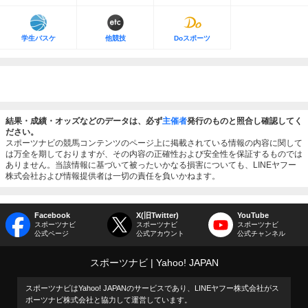
学生バスケ
他競技
Doスポーツ
結果・成績・オッズなどのデータは、必ず
主催者
発行のものと照合し確認してく
ださい。
スポーツナビの競馬コンテンツのページ上に掲載されている情報の内容に関して
は万全を期しておりますが、その内容の正確性および安全性を保証するものでは
ありません。当該情報に基づいて被ったいかなる損害についても、LINEヤフー
株式会社および情報提供者は一切の責任を負いかねます。
Facebook
X(旧Twitter)
YouTube
スポーツナビ
スポーツナビ
スポーツナビ
公式ページ
公式アカウント
公式チャンネル
スポーツナビ
Yahoo! JAPAN
スポーツナビはYahoo! JAPANのサービスであり、LINEヤフー株式会社がス
ポーツナビ株式会社と協力して運営しています。