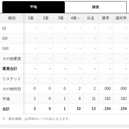
平地
障害
種別
1着
2着
3着
4着～
出走
勝率
連対率
-
-
-
-
-
-
-
GI
-
-
-
-
-
-
-
GII
-
-
-
-
-
-
-
GIII
-
-
-
-
-
-
-
その他重賞
-
-
-
-
-
-
-
重賞合計
-
-
-
-
-
-
-
リステッド
0
0
0
2
2
.000
.000
その他特別
2
0
1
8
11
.182
.182
平場
2
0
1
10
13
.154
.154
合計
※「総合成績」はJRAのレースのみとなります。