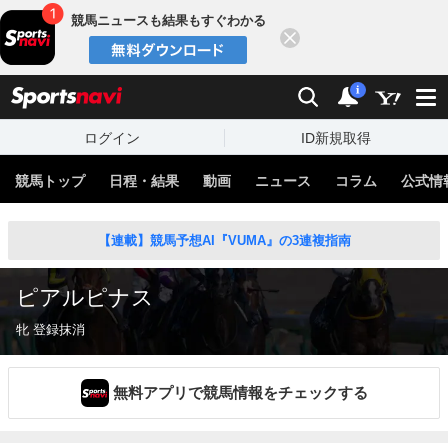
競馬ニュースも結果もすぐわかる
閉じる
スポーツナビ
検索
通知
i
ログイン
ID新規取得
競馬トップ
日程・結果
動画
ニュース
コラム
公式情
【連載】競馬予想AI『VUMA』の3連複指南
ピアルピナス
牝 登録抹消
無料アプリで競馬情報をチェックする