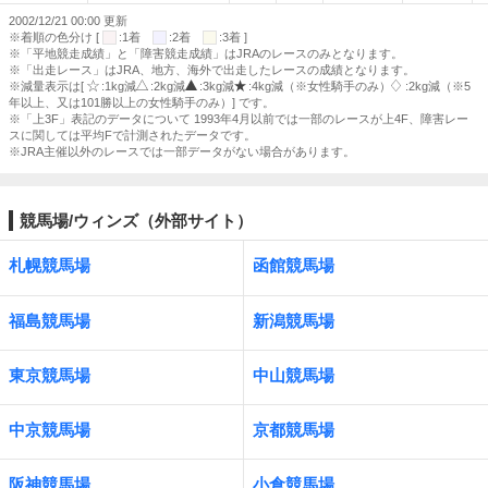
2002/12/21 00:00 更新
※着順の色分け [
:1着
:2着
:3着 ]
※「平地競走成績」と「障害競走成績」はJRAのレースのみとなります。
※「出走レース」はJRA、地方、海外で出走したレースの成績となります。
※減量表示は[
:1kg減
:2kg減
:3kg減
:4kg減（※女性騎手のみ）
:2kg減（※5
年以上、又は101勝以上の女性騎手のみ）] です。
※「上3F」表記のデータについて 1993年4月以前では一部のレースが上4F、障害レー
スに関しては平均Fで計測されたデータです。
※JRA主催以外のレースでは一部データがない場合があります。
競馬場/ウィンズ（外部サイト）
札幌競馬場
函館競馬場
福島競馬場
新潟競馬場
東京競馬場
中山競馬場
中京競馬場
京都競馬場
阪神競馬場
小倉競馬場