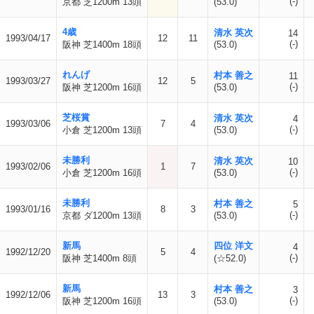
(-)
京都 芝1200m 13頭
(53.0)
4歳
清水 英次
14
1993/04/17
12
11
(-)
阪神 芝1400m 18頭
(53.0)
れんげ
村本 善之
11
1993/03/27
12
5
(-)
阪神 芝1200m 16頭
(53.0)
芝桜賞
清水 英次
4
1993/03/06
7
4
(-)
小倉 芝1200m 13頭
(53.0)
未勝利
清水 英次
10
1993/02/06
1
7
(-)
小倉 芝1200m 16頭
(53.0)
未勝利
村本 善之
5
1993/01/16
8
3
(-)
京都 ダ1200m 13頭
(53.0)
新馬
四位 洋文
4
1992/12/20
5
4
(-)
阪神 芝1400m 8頭
(☆52.0)
新馬
村本 善之
3
1992/12/06
13
3
(-)
阪神 芝1200m 16頭
(53.0)