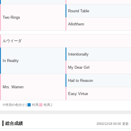
Round Table
Two Rings
Allofthem
ルウイーダ
Intentionally
In Reality
My Dear Girl
Hail to Reason
Mrs. Warren
Easy Virtue
※性別の色分け [
:牡馬
:牝馬 ]
総合成績
2002/12/18 00:00