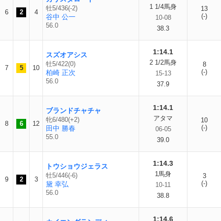
1 1/4馬身
牡5/436(-2)
13
6
2
4
(-)
谷中 公一
10-08
56.0
38.3
1:14.1
スズオアシス
2 1/2馬身
牡5/422(0)
8
7
5
10
(-)
柏崎 正次
15-13
56.0
37.9
1:14.1
ブランドチャチャ
アタマ
牝6/480(+2)
10
8
6
12
(-)
田中 勝春
06-05
55.0
39.0
1:14.3
トウショウジェラス
1馬身
牡5/446(-6)
3
9
2
3
(-)
黛 幸弘
10-11
56.0
38.8
1:14.6