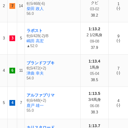
クビ
牡5/468(-6)
1
2
7
14
(-)
柴田 政人
03-02
56.0
38.2
1:13.2
ラポスト
2 1/2馬身
牝6/428(-2)/B
9
3
3
5
(-)
嶋田 高宏
09-08
▲52.0
37.9
1:13.4
ブランドフブキ
1馬身
牝5/472(+2)
7
4
6
11
(-)
津曲 幸夫
05-04
54.0
38.5
1:13.5
アルファプリマ
3/4馬身
牝6/448(+2)
4
5
4
7
(-)
鹿戸 雄一
06-08
55.0
38.3
1:13.7
カリスタロード