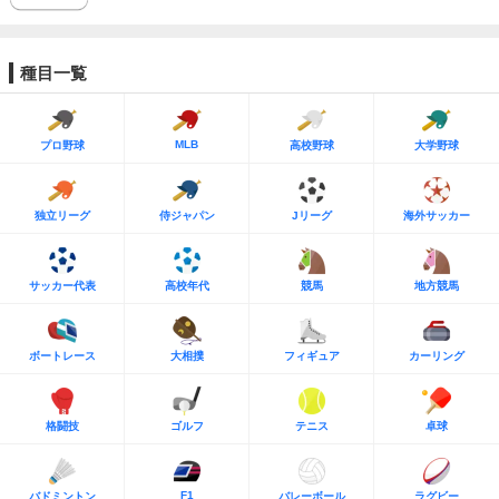
種目一覧
MLB
プロ野球
高校野球
大学野球
独立リーグ
侍ジャパン
Jリーグ
海外サッカー
サッカー代表
高校年代
競馬
地方競馬
ボートレース
大相撲
フィギュア
カーリング
格闘技
ゴルフ
テニス
卓球
F1
バドミントン
バレーボール
ラグビー