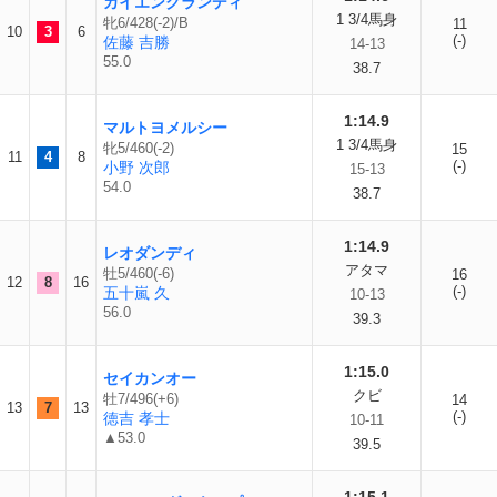
カイエングランディ
1 3/4馬身
牝6/428(-2)/B
11
10
3
6
(-)
佐藤 吉勝
14-13
55.0
38.7
1:14.9
マルトヨメルシー
1 3/4馬身
牝5/460(-2)
15
11
4
8
(-)
小野 次郎
15-13
54.0
38.7
1:14.9
レオダンディ
アタマ
牡5/460(-6)
16
12
8
16
(-)
五十嵐 久
10-13
56.0
39.3
1:15.0
セイカンオー
クビ
牡7/496(+6)
14
13
7
13
(-)
徳吉 孝士
10-11
▲53.0
39.5