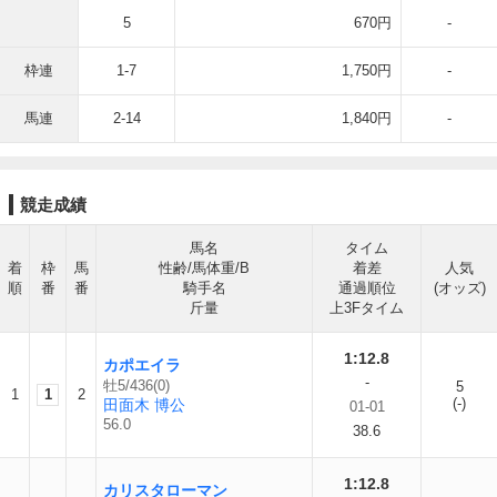
5
670円
-
枠連
1-7
1,750円
-
馬連
2-14
1,840円
-
競走成績
馬名
タイム
着
枠
馬
性齢/馬体重/B
着差
人気
順
番
番
騎手名
通過順位
(オッズ)
斤量
上3Fタイム
1:12.8
カポエイラ
-
牡5/436(0)
5
1
1
2
(-)
田面木 博公
01-01
56.0
38.6
1:12.8
カリスタローマン