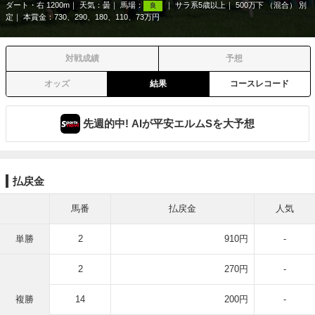
ダート・右 1200m
天気：
曇
馬場：
サラ系5歳以上
500万下 （混合） 別
良
定
本賞金：730、290、180、110、73万円
対戦成績
予想
オッズ
結果
コースレコード
先週的中! AIが平安エルムSを大予想
払戻金
馬番
払戻金
人気
単勝
2
910円
-
2
270円
-
複勝
14
200円
-