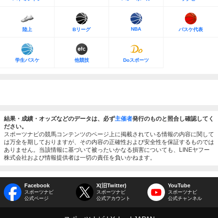
NBA
陸上
Bリーグ
バスケ代表
学生バスケ
他競技
Doスポーツ
結果・成績・オッズなどのデータは、必ず
主催者
発行のものと照合し確認してく
ださい。
スポーツナビの競馬コンテンツのページ上に掲載されている情報の内容に関して
は万全を期しておりますが、その内容の正確性および安全性を保証するものでは
ありません。当該情報に基づいて被ったいかなる損害についても、LINEヤフー
株式会社および情報提供者は一切の責任を負いかねます。
Facebook
X(旧Twitter)
YouTube
スポーツナビ
スポーツナビ
スポーツナビ
公式ページ
公式アカウント
公式チャンネル