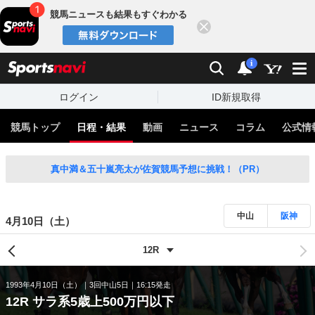
競馬ニュースも結果もすぐわかる
閉じる
スポーツナビ
検索
通知
i
ログイン
ID新規取得
競馬トップ
日程・結果
動画
ニュース
コラム
公式情
真中満＆五十嵐亮太が佐賀競馬予想に挑戦！（PR）
中山
阪神
4月10日（土）
1993年4月10日（土）
3回中山5日
16:15発走
12R サラ系5歳上500万円以下