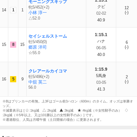
1:15.1
モーニングスキップ
クビ
牝5/452(+2)
12
14
1
1
小林 淳一
(-)
02-02
△52.0
40.9
1:15.1
セイシェルストーム
ハナ
牡5/450(0)
6
15
8
15
郷原 洋司
(-)
06-05
☆55.0
40.0
1:15.9
クレアールカイコマ
5馬身
牡5/496(+2)
2
16
5
9
(-)
中舘 英二
03-05
56.0
41.3
※Bはブリンカーの有無。上3Fはゴール前3ハロン（600m）のタイム。オッズは単勝オ
ッズ。
※減量表示は [
:1kg減
:2kg減
:3kg減
:4kg減（※女性騎手のみ）
:2kg減（※5年以上、又は101勝以上の女性騎手のみ）] です。
※通過順位、人気は月曜午後（土日開催の場合）に更新されます。