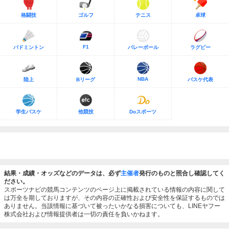
格闘技
ゴルフ
テニス
卓球
F1
バドミントン
バレーボール
ラグビー
NBA
陸上
Bリーグ
バスケ代表
学生バスケ
他競技
Doスポーツ
結果・成績・オッズなどのデータは、必ず
主催者
発行のものと照合し確認してく
ださい。
スポーツナビの競馬コンテンツのページ上に掲載されている情報の内容に関して
は万全を期しておりますが、その内容の正確性および安全性を保証するものでは
ありません。当該情報に基づいて被ったいかなる損害についても、LINEヤフー
株式会社および情報提供者は一切の責任を負いかねます。