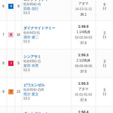
アタマ
牝4/454(+4)
6
6
4
8
(-)
田島 信行
14-13-11-11
53.0
36.1
1:49.9
ダイナマイトマミー
1 1/4馬身
牝4/442(-6)
2
7
8
16
(-)
酒井 健二
02-02-04-03
53.0
37.0
1:50.3
シンアサミ
2 1/2馬身
牝4/430(+2)
3
8
3
5
(-)
東田 幸男
09-09-08-06
53.0
37.0
1:50.3
ビワエンゼル
アタマ
牝4/454(+2)/B
5
9
7
13
(-)
熊沢 重文
01-01-01-01
53.0
37.8
1:50.4