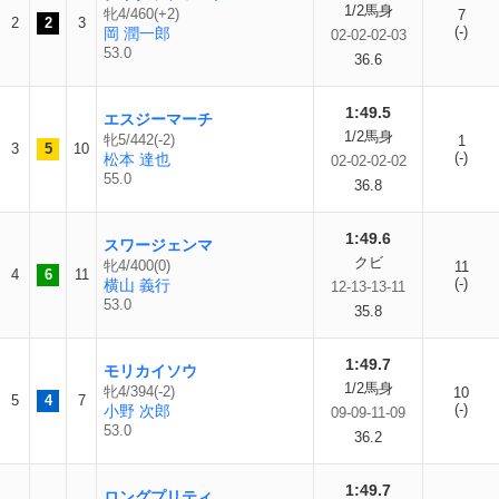
1/2馬身
牝4/460(+2)
7
2
2
3
(-)
岡 潤一郎
02-02-02-03
53.0
36.6
1:49.5
エスジーマーチ
1/2馬身
牝5/442(-2)
1
3
5
10
(-)
松本 達也
02-02-02-02
55.0
36.8
1:49.6
スワージェンマ
クビ
牝4/400(0)
11
4
6
11
(-)
横山 義行
12-13-13-11
53.0
35.8
1:49.7
モリカイソウ
1/2馬身
牝4/394(-2)
10
5
4
7
(-)
小野 次郎
09-09-11-09
53.0
36.2
1:49.7
ロングプリティ