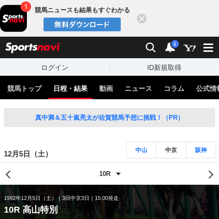
競馬ニュースも結果もすぐわかる
閉じる
スポーツナビ
検索
通知
i
ログイン
ID新規取得
競馬トップ
日程・結果
動画
ニュース
コラム
公式情
真中満＆五十嵐亮太が佐賀競馬予想に挑戦！（PR）
中山
中京
阪神
12月5日（土）
1992年12月5日（土）
3回中京3日
15:00発走
10R 高山特別