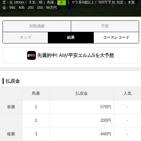
芝・左 1800m
天気：
晴
馬場：
サラ系4歳以上
500万下 牝 別定
本賞
良
金：990、400、250、150、99万円
対戦成績
予想
オッズ
結果
コースレコード
先週的中! AIが平安エルムSを大予想
払戻金
馬番
払戻金
人気
単勝
1
570円
-
1
200円
-
複勝
3
440円
-