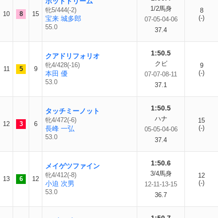
ポットドリーム
1/2馬身
牝5/444(-2)
8
10
8
15
(-)
宝来 城多郎
07-05-04-06
55.0
37.4
1:50.5
クアドリフォリオ
クビ
牝4/428(-16)
9
11
5
9
(-)
本田 優
07-07-08-11
53.0
37.1
1:50.5
タッチミーノット
ハナ
牝4/472(-6)
15
12
3
6
(-)
長峰 一弘
05-05-04-06
53.0
37.4
1:50.6
メイゲツファイン
3/4馬身
牝4/412(-8)
12
13
6
12
(-)
小迫 次男
12-11-13-15
53.0
36.7