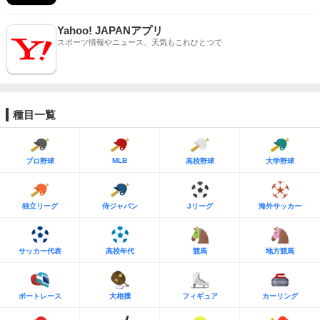
Yahoo! JAPANアプリ
スポーツ情報やニュース、天気もこれひとつで
種目一覧
MLB
プロ野球
高校野球
大学野球
独立リーグ
侍ジャパン
Jリーグ
海外サッカー
サッカー代表
高校年代
競馬
地方競馬
ボートレース
大相撲
フィギュア
カーリング