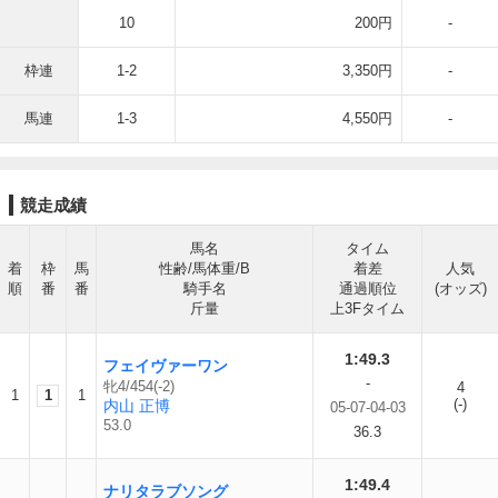
10
200円
-
枠連
1-2
3,350円
-
馬連
1-3
4,550円
-
競走成績
馬名
タイム
着
枠
馬
性齢/馬体重/B
着差
人気
順
番
番
騎手名
通過順位
(オッズ)
斤量
上3Fタイム
1:49.3
フェイヴァーワン
-
牝4/454(-2)
4
1
1
1
(-)
内山 正博
05-07-04-03
53.0
36.3
1:49.4
ナリタラブソング