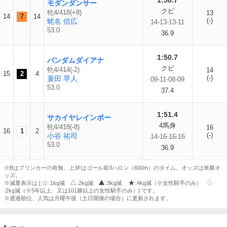
1:50.7
モダンダンサー
クビ
牝4/418(+8)
13
14
7
14
(-)
蛯名 信広
14-13-13-11
53.0
36.9
1:50.7
バンダムダイアナ
クビ
牝4/414(-2)
14
15
2
4
(-)
蓑田 早人
09-11-08-09
53.0
37.4
1:51.4
サカイヤレインボー
4馬身
牝4/418(-8)
16
16
1
2
(-)
小谷 祐司
14-16-16-16
53.0
36.9
※Bはブリンカーの有無。上3Fはゴール前3ハロン（600m）のタイム。オッズは単勝オ
ッズ。
※減量表示は [
:1kg減
:2kg減
:3kg減
:4kg減（※女性騎手のみ）
:2kg減（※5年以上、又は101勝以上の女性騎手のみ）] です。
※通過順位、人気は月曜午後（土日開催の場合）に更新されます。