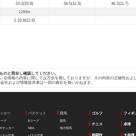
23.2(10.9)
34.5(11.3)
46.2(11.7)
1200m
1:10.8(12.6)
ものと照合し確認してください。
いる情報の内容に関しては万全を期しておりますが、その内容の正確性およ
式会社および情報提供者は一切の責任を負いかねます。
ッカー
バスケット
競馬
ゴルフ
フィギ
リーグ
Bリーグ
競馬
テニス
卓球
外サッカー
NBA
地方競馬
格闘技
大相撲
ッカー代表
バスケ代表