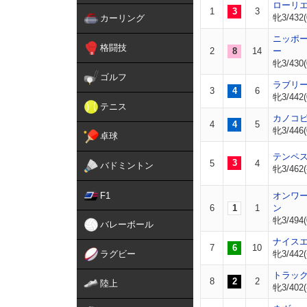
ローリ
1
3
3
牝3/432(
カーリング
ニッポ
格闘技
2
8
14
ー
牝3/430(
ゴルフ
ラブリ
3
4
6
牝3/442(
テニス
カノコ
4
4
5
牝3/446(
卓球
テンペ
3
5
4
バドミントン
牝3/462(
F1
オンワ
6
1
1
ン
牝3/494(
バレーボール
ナイス
7
6
10
ラグビー
牝3/442(
トラッ
8
2
2
陸上
牝3/402(