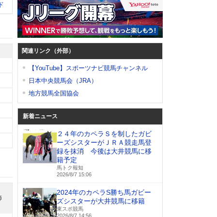
ド
関連リンク（外部）
【YouTube】スポーツナビ競馬チャンネル
日本中央競馬会（JRA）
地方競馬全国協会
新着ニュース
２４年のカペラＳを制したガビ
ーズシスターがＪＲＡ競走馬登
録を抹消 今後は大井競馬に移
籍予定
馬トク報知
2026/8/7 15:06
2024年のカペラS勝ち馬ガビー
師
ズシスターが大井競馬に移籍
東スポ競馬
2026/8/7 14:56