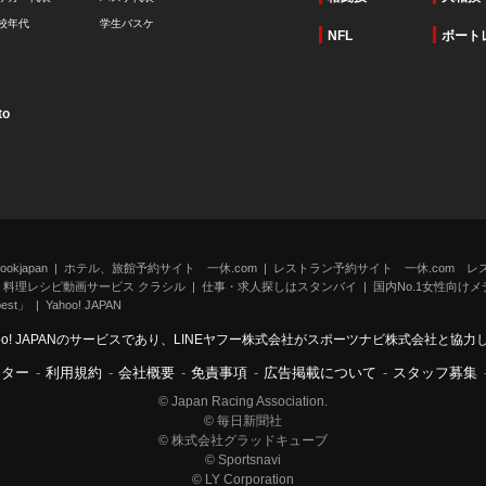
校年代
学生バスケ
NFL
ボート
to
kjapan
ホテル、旅館予約サイト 一休.com
レストラン予約サイト 一休.com レ
料理レシピ動画サービス クラシル
仕事・求人探しはスタンバイ
国内No.1女性向けメデ
st」
Yahoo! JAPAN
oo! JAPANのサービスであり、LINEヤフー株式会社がスポーツナビ株式会社と協
ンター
-
利用規約
-
会社概要
-
免責事項
-
広告掲載について
-
スタッフ募集
© Japan Racing Association.
© 毎日新聞社
© 株式会社グラッドキューブ
© Sportsnavi
© LY Corporation