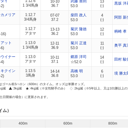
ーダイ
1:12.6
武藤 善則
10-10
13
黒坂 洋
1 3/4馬身
36.7
(-)
-2)
53.0
ーカメリア
1:12.7
柴田 政人
07-07
4
阿部 新
3/4馬身
37.2
(-)
53.0
1:12.7
菊沢 隆徳
13-13
12
柄崎 孝
アタマ
36.2
(-)
-16)
53.0
クアット
1:13.0
菊川 正達
12-11
11
奥平 真
1 3/4馬身
36.9
(-)
-6)
53.0
ルウイナー
1:13.0
郷原 洋司
10-11
14
田村 駿
アタマ
37.1
(-)
-4)
☆52.0
トキクイン
1:13.5
高橋 明
14-14
6
境 勝太
3馬身
36.8
(-)
-2)
53.0
はゴール前3ハロン（600m）のタイム。オッズは単勝オッズ。
2kg減
:3kg減
:4kg減（※女性騎手のみ）
:2kg減（※5年以上、又は101勝以上
土日開催の場合）に更新されます。
イム）
400m
600m
800m