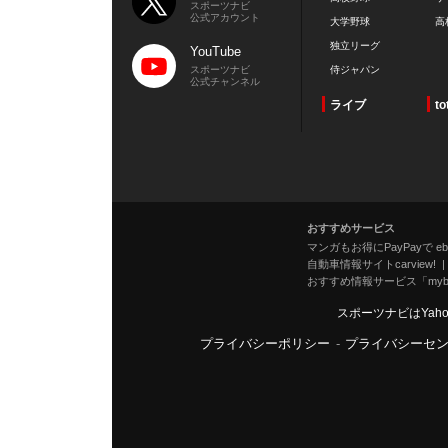
スポーツナビ
公式アカウント
大学野球
高
独立リーグ
YouTube
スポーツナビ
侍ジャパン
公式チャンネル
ライブ
to
おすすめサービス
マンガもお得にPayPayで eboo
自動車情報サイトcarview!
おすすめ情報サービス「mybe
スポーツナビはYah
プライバシーポリシー
-
プライバシーセ