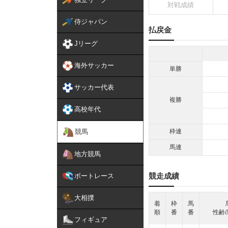
対戦成績
侍ジャパン
払戻金
Jリーグ
海外サッカー
単勝
サッカー代表
複勝
高校年代
競馬
枠連
馬連
地方競馬
競走成績
ボートレース
大相撲
着
枠
馬
順
番
番
性齢/
フィギュア