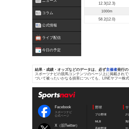
ニュース
12.3(12.3)
1000m
コラム
58.2(12.0)
公式情報
ライブ配信
今日の予定
結果・成績・オッズなどのデータは、必ず
主催者
発行の
スポーツナビの競馬コンテンツのページ上に掲載されて
づいて被ったいかなる損害についても、LINEヤフー株
Facebook
野球
サ
スポーツナビ
プロ野球
J
公式ページ
MLB
海
X（旧Twitter）
高校野球
サ