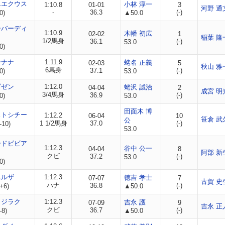
エエクウス
小林 淳一
1:10.8
01-01
3
河野 通
-
36.3
(-)
0)
▲50.0
ーバーディ
1:10.9
木幡 初広
02-02
1
稲葉 隆
1/2馬身
36.1
(-)
53.0
0)
ーナナ
1:11.9
蛯名 正義
02-03
5
秋山 雅
6馬身
37.1
(-)
0)
53.0
ビゼン
1:12.0
蛯沢 誠治
04-04
2
成宮 明
3/4馬身
36.9
(-)
0)
53.0
田面木 博
ストシチー
1:12.2
06-04
10
笹倉 武
公
1 1/2馬身
37.0
(-)
-10)
53.0
ードビビア
1:12.3
谷中 公一
04-04
8
阿部 新
クビ
37.2
(-)
53.0
0)
エルザ
1:12.3
徳吉 孝士
07-07
7
古賀 史
ハナ
36.8
(-)
+6)
▲50.0
クジラク
1:12.3
吉永 護
07-09
9
吉永 正
クビ
36.7
(-)
-8)
▲50.0