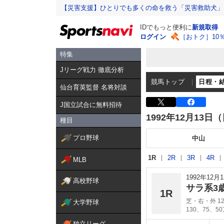
【災害支援】ひとりでも多くの命を救う「災害救助犬」
IDでもっと便利に
新規取得
ログイン
［おトク］10
特集
Jリーグ戦力 徹底分析
競馬トップ
日程・
仙台育英監督 名将対談
J国立試合に無料招待
1992年12月13日
種目
プロ野球
中山
1R
2R
3R
4R
MLB
1992年12
高校野球
サラ系3
1R
芝・右・外 12
大学野球
130、75、5
独立リーグ