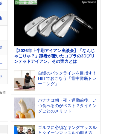
基
生
治
【2026年上半期アイアン座談会】「なんじ
ゃこりゃ？」識者が驚いたコブラの3Dプリ
ンテッドアイアン、その実力とは
仁
自慢のバックラインを目指す！
郎
HIITでおこなう「背中徹底トレ
ーニング」
の女性
バナナは朝・夜・運動前後、い
つ食べるのがベスト？タイミン
グごとのメリット
ゴルフに必須なキングマッスル
とクイーンマッスルの鍛え方