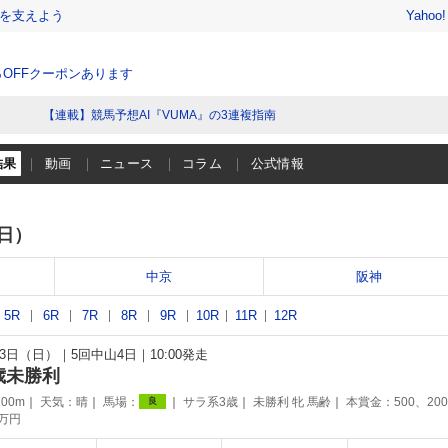
を支えよう
Yahoo
％OFFクーポンあります
【連載】競馬予想AI『VUMA』の3連複指南
結果
動画
ニュース
コラム
公式情報
（日）
中京
阪神
5R
6R
7R
8R
9R
10R
11R
12R
月13日（日）
5回中山4日
10:00発走
歳未勝利
00m
天気：
晴
馬場：
サラ系3歳
未勝利 牝 馬齢
本賞金：500、20
良
0万円