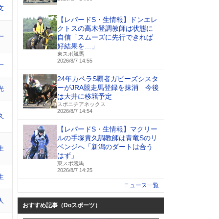
文
【レパードS・生情報】ドンエレ
クトスの高木登調教師は状態に
一
自信「スムーズに先行できれば
好結果を…」
東スポ競馬
2026/8/7 14:55
一
24年カペラS覇者ガビーズシスタ
ーがJRA競走馬登録を抹消 今後
光
は大井に移籍予定
スポニチアネックス
2026/8/7 14:54
久
【レパードS・生情報】マクリー
ルの手塚貴久調教師は青竜Sのリ
ベンジへ「新潟のダートは合う
生
はず」
東スポ競馬
2026/8/7 14:25
生
ニュース一覧
人
おすすめ記事（Doスポーツ）