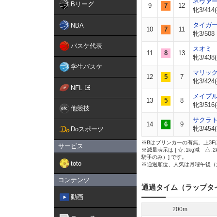
ネヴァ
Bリーグ
9
7
12
牝3/414(
タイガ
NBA
10
7
11
牝3/508
バスケ代表
スオミ
11
8
13
牝3/438(
学生バスケ
マリッ
12
5
7
牝3/424(
NFL
メイプ
13
5
8
牝3/516(
他競技
サクラ
14
6
9
牝3/454(
Doスポーツ
※Bはブリンカーの有無。上3F
サービス
※減量表示は [
:1kg減
:
騎手のみ）] です。
toto
※通過順位、人気は月曜午後（
コンテンツ
通過タイム（ラップタ
動画
200m