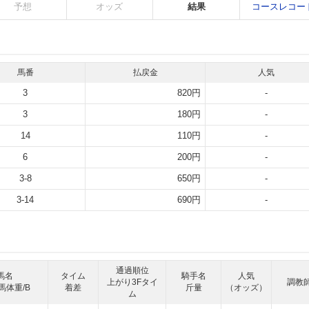
予想
オッズ
結果
コースレコー
馬番
払戻金
人気
3
820円
-
3
180円
-
14
110円
-
6
200円
-
3-8
650円
-
3-14
690円
-
通過順位
馬名
タイム
騎手名
人気
上がり3Fタイ
調教
馬体重/B
着差
斤量
（オッズ）
ム