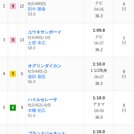
クビ
牝5/480(0)
6
2
8
12
(-)
田中 勝春
04-05
53.0
36.3
1:09.8
ユウキサンボーイ
クビ
牡6/450(+10)
1
3
8
13
(-)
土肥 幸広
06-07
58.0
36.2
1:10.0
オグリンダイカン
1 1/2馬身
牡5/440(-2)
9
4
5
6
(-)
柴田 善臣
08-07
56.0
36.2
1:10.0
ハイルセレーサ
アタマ
牝5/452(-4)/B
8
5
6
9
(-)
木幡 初広
09-09
51.0
36.0
1:10.0
ブランドジャネット