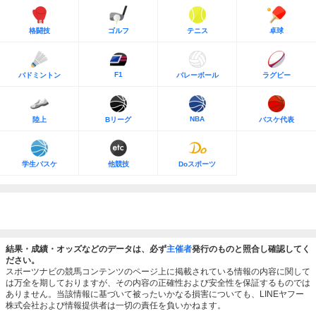
格闘技
ゴルフ
テニス
卓球
F1
バドミントン
バレーボール
ラグビー
NBA
陸上
Bリーグ
バスケ代表
学生バスケ
他競技
Doスポーツ
結果・成績・オッズなどのデータは、必ず
主催者
発行のものと照合し確認してく
ださい。
スポーツナビの競馬コンテンツのページ上に掲載されている情報の内容に関して
は万全を期しておりますが、その内容の正確性および安全性を保証するものでは
ありません。当該情報に基づいて被ったいかなる損害についても、LINEヤフー
株式会社および情報提供者は一切の責任を負いかねます。