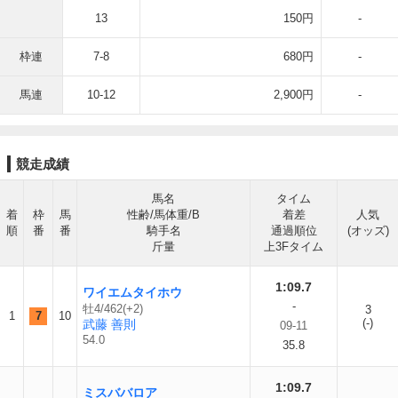
13
150円
-
枠連
7-8
680円
-
馬連
10-12
2,900円
-
競走成績
馬名
タイム
着
枠
馬
性齢/馬体重/B
着差
人気
順
番
番
騎手名
通過順位
(オッズ)
斤量
上3Fタイム
1:09.7
ワイエムタイホウ
-
牡4/462(+2)
3
1
7
10
(-)
武藤 善則
09-11
54.0
35.8
1:09.7
ミスババロア