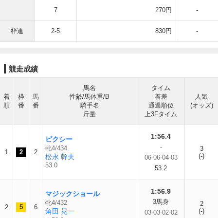
7
270円
-
枠連
2-5
830円
-
競走成績
馬名
タイム
着
枠
馬
性齢/馬体重/B
着差
人気
順
番
番
騎手名
通過順位
(オッズ)
斤量
上3Fタイム
1:56.4
ピクシー
-
牝4/434
3
1
2
2
(-)
松永 幹夫
06-06-04-03
53.0
53.2
1:56.9
マジックショール
3馬身
牝4/432
2
2
5
6
角田 晃一
(-)
03-03-02-02