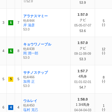
☆52.0
53.9
1:57.0
アラナスマミー
クビ
牝4/444
5
3
6
7
(-)
岸 滋彦
05-05-07-07
53.0
53.6
1:57.0
キョウワノーブル
クビ
牝4/438
12
4
6
8
(-)
岡 潤一郎
09-11-08-09
53.0
53.3
1:57.7
サチノステップ
4馬身
牝4/466
8
5
5
5
(-)
加用 正
01-01-02-01
53.0
54.7
1:58.0
ウルレイ
1 3/4馬身
牝4/450
1
6
4
4
(-)
塩村 克己
04-04-04-03