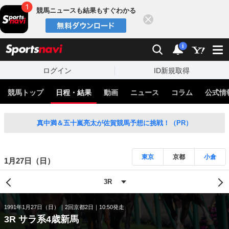
競馬ニュースも結果もすぐわかる
閉じる
スポーツナビ
検索
通知
i
ログイン
ID新規取得
競馬トップ
日程・結果
動画
ニュース
コラム
公式情
真中満＆五十嵐亮太が佐賀競馬予想に挑戦！（PR）
東京
京都
小倉
1月27日（日）
1991年1月27日（日）
2回京都2日
10:50発走
3R サラ系4歳新馬