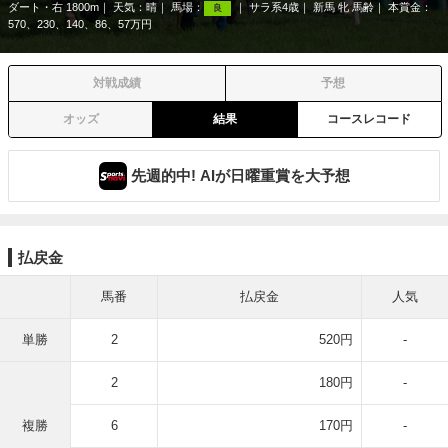
ダート・右 1800m
天気：
晴
馬場：
サラ系4歳
新馬 牝 馬齢
本賞金：
良
570、230、140、86、57万円
対戦成績
予想
オッズ
結果
コースレコード
先週的中! AIが日曜重賞を大予想
払戻金
馬番
払戻金
人気
単勝
2
520円
-
2
180円
-
複勝
6
170円
-