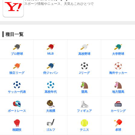
スポーツ情報やニュース、天気もこれひとつで
種目一覧
MLB
プロ野球
高校野球
大学野球
独立リーグ
侍ジャパン
Jリーグ
海外サッカー
サッカー代表
高校年代
競馬
地方競馬
ボートレース
大相撲
フィギュア
カーリング
格闘技
ゴルフ
テニス
卓球