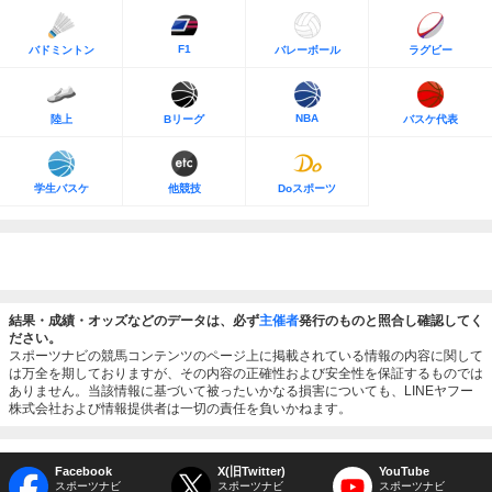
F1
バドミントン
バレーボール
ラグビー
NBA
陸上
Bリーグ
バスケ代表
学生バスケ
他競技
Doスポーツ
結果・成績・オッズなどのデータは、必ず
主催者
発行のものと照合し確認してく
ださい。
スポーツナビの競馬コンテンツのページ上に掲載されている情報の内容に関して
は万全を期しておりますが、その内容の正確性および安全性を保証するものでは
ありません。当該情報に基づいて被ったいかなる損害についても、LINEヤフー
株式会社および情報提供者は一切の責任を負いかねます。
Facebook
X(旧Twitter)
YouTube
スポーツナビ
スポーツナビ
スポーツナビ