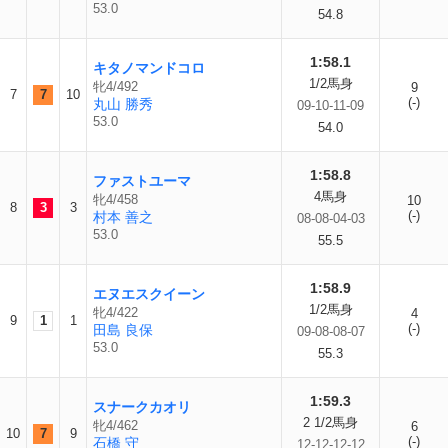
53.0
54.8
1:58.1
キタノマンドコロ
1/2馬身
牝4/492
9
7
7
10
(-)
丸山 勝秀
09-10-11-09
53.0
54.0
1:58.8
ファストユーマ
4馬身
牝4/458
10
8
3
3
(-)
村本 善之
08-08-04-03
53.0
55.5
1:58.9
エヌエスクイーン
1/2馬身
牝4/422
4
9
1
1
(-)
田島 良保
09-08-08-07
53.0
55.3
1:59.3
スナークカオリ
2 1/2馬身
牝4/462
6
10
7
9
(-)
石橋 守
12-12-12-12