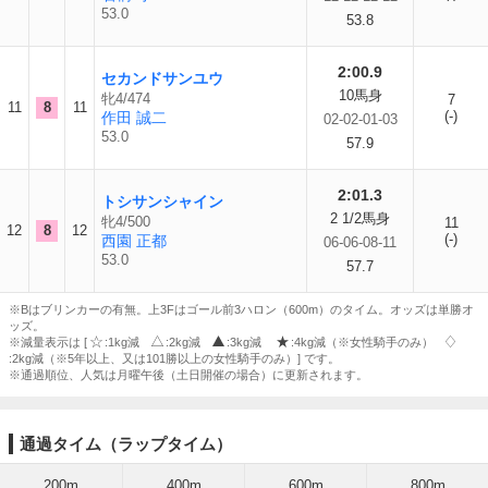
53.0
53.8
2:00.9
セカンドサンユウ
10馬身
牝4/474
7
11
8
11
(-)
作田 誠二
02-02-01-03
53.0
57.9
2:01.3
トシサンシャイン
2 1/2馬身
牝4/500
11
12
8
12
(-)
西園 正都
06-06-08-11
53.0
57.7
※Bはブリンカーの有無。上3Fはゴール前3ハロン（600m）のタイム。オッズは単勝オ
ッズ。
※減量表示は [
:1kg減
:2kg減
:3kg減
:4kg減（※女性騎手のみ）
:2kg減（※5年以上、又は101勝以上の女性騎手のみ）] です。
※通過順位、人気は月曜午後（土日開催の場合）に更新されます。
通過タイム（ラップタイム）
200m
400m
600m
800m