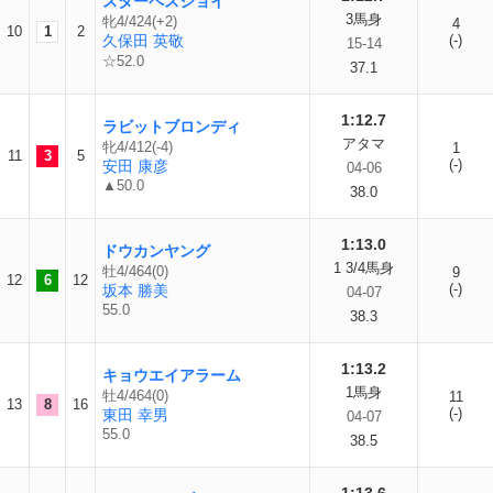
スターペスジョイ
3馬身
牝4/424(+2)
4
10
1
2
久保田 英敬
(-)
15-14
☆52.0
37.1
1:12.7
ラビットブロンディ
アタマ
牝4/412(-4)
1
11
3
5
(-)
安田 康彦
04-06
▲50.0
38.0
1:13.0
ドウカンヤング
1 3/4馬身
牡4/464(0)
9
12
6
12
(-)
坂本 勝美
04-07
55.0
38.3
1:13.2
キョウエイアラーム
1馬身
牡4/464(0)
11
13
8
16
(-)
東田 幸男
04-07
55.0
38.5