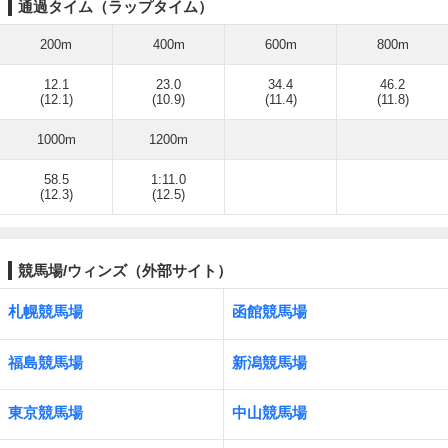
通過タイム（ラップタイム）
200m
400m
600m
800m
12.1
23.0
34.4
46.2
(12.1)
(10.9)
(11.4)
(11.8)
1000m
1200m
58.5
1:11.0
(12.3)
(12.5)
競馬場/ウィンズ（外部サイト）
札幌競馬場
函館競馬場
福島競馬場
新潟競馬場
東京競馬場
中山競馬場