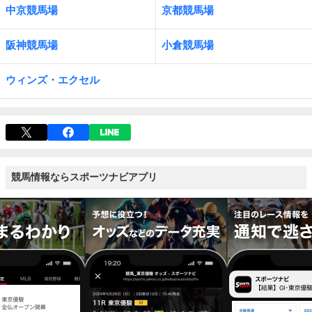
中京競馬場
京都競馬場
阪神競馬場
小倉競馬場
ウィンズ・エクセル
競馬情報ならスポーツナビアプリ