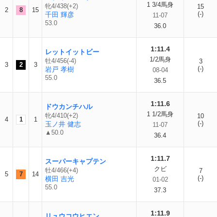
1 3/4馬身
牝4/438(+2)
15
2
8
15
(-)
千田 輝彦
11-07
53.0
36.0
1:11.4
レットイットビー
1/2馬身
牡4/456(-4)
3
3
2
3
(-)
岩戸 孝樹
08-04
55.0
36.5
1:11.6
ドウカンチハル
1 1/2馬身
牝4/410(+2)
10
4
1
1
(-)
玉ノ井 健志
11-07
▲50.0
36.4
1:11.7
スーパーキャプテン
クビ
牡4/466(+4)
7
5
7
14
(-)
横田 吉光
01-02
55.0
37.3
1:11.9
リュウコウヒエン