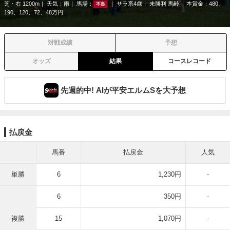
芝・右 1200m
天気：
雨
馬場：
サラ系4歳
未勝利 馬齢
本賞金：480、
不良
190、120、72、48万円
対戦成績
予想
オッズ
結果
コースレコード
先週的中! AIが平安エルムSを大予想
払戻金
馬番
払戻金
人気
単勝
6
1,230円
-
6
350円
-
複勝
15
1,070円
-