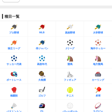
種目一覧
MLB
プロ野球
高校野球
大学野球
独立リーグ
侍ジャパン
Jリーグ
海外サッカー
サッカー代表
高校年代
競馬
地方競馬
ボートレース
大相撲
フィギュア
カーリング
格闘技
ゴルフ
テニス
卓球
F1
バドミントン
バレーボール
ラグビー