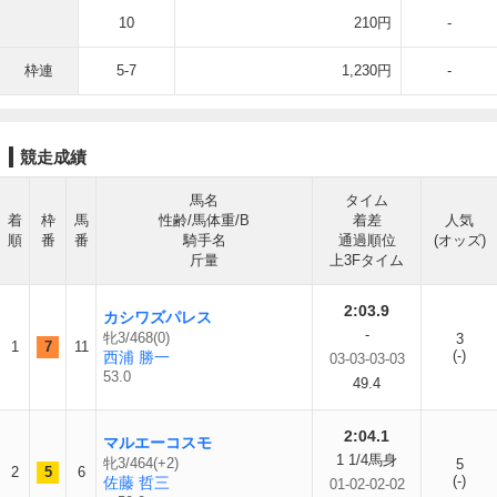
10
210円
-
枠連
5-7
1,230円
-
競走成績
馬名
タイム
着
枠
馬
性齢/馬体重/B
着差
人気
順
番
番
騎手名
通過順位
(オッズ)
斤量
上3Fタイム
2:03.9
カシワズパレス
-
牝3/468(0)
3
1
7
11
(-)
西浦 勝一
03-03-03-03
53.0
49.4
2:04.1
マルエーコスモ
1 1/4馬身
牝3/464(+2)
5
2
5
6
(-)
佐藤 哲三
01-02-02-02