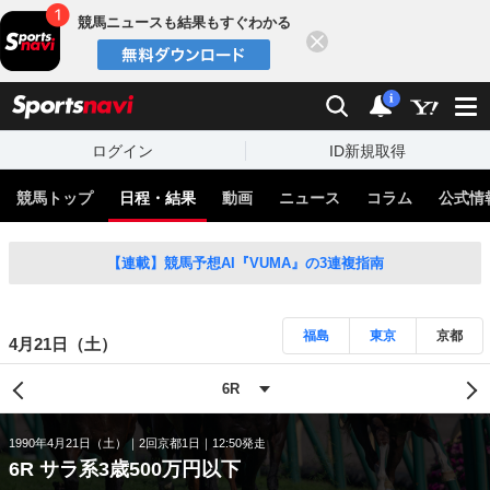
競馬ニュースも結果もすぐわかる
閉じる
スポーツナビ
検索
通知
i
ログイン
ID新規取得
競馬トップ
日程・結果
動画
ニュース
コラム
公式情
【連載】競馬予想AI『VUMA』の3連複指南
福島
東京
京都
4月21日（土）
1990年4月21日（土）
2回京都1日
12:50発走
6R サラ系3歳500万円以下