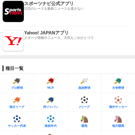
スポーツナビ公式アプリ
注目のレースも最新ニュースも逃さない
Yahoo! JAPANアプリ
スポーツ情報やニュース、天気もこれひとつで
種目一覧
MLB
プロ野球
高校野球
大学野球
独立リーグ
侍ジャパン
Jリーグ
海外サッカー
サッカー代表
高校年代
競馬
地方競馬