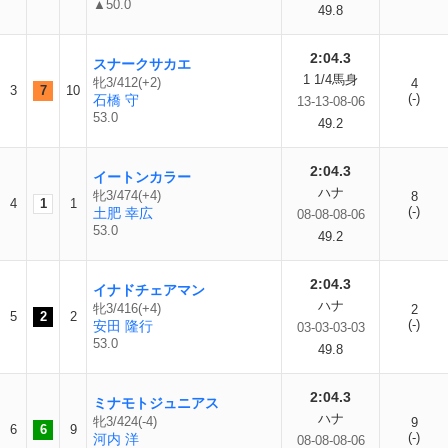
▲50.0
49.8
2:04.3
スナークサカエ
1 1/4馬身
牝3/412(+2)
4
3
7
10
(-)
石橋 守
13-13-08-06
53.0
49.2
2:04.3
イートンカラー
ハナ
牝3/474(+4)
8
4
1
1
(-)
土肥 幸広
08-08-08-06
53.0
49.2
2:04.3
イナドチェアマン
ハナ
牝3/416(+4)
2
5
2
2
(-)
安田 隆行
03-03-03-03
53.0
49.8
2:04.3
ミナモトジュニアス
ハナ
牝3/424(-4)
9
6
6
9
(-)
河内 洋
08-08-08-06