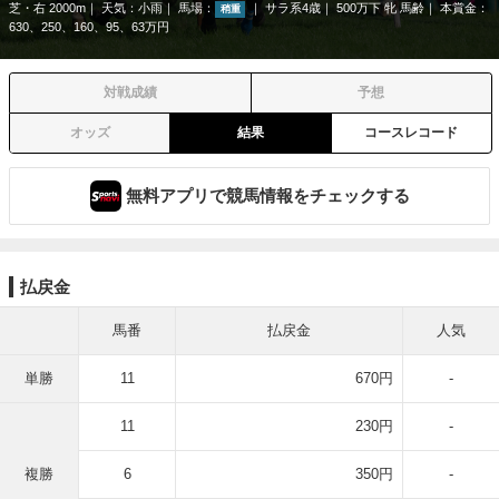
芝・右 2000m
天気：
小雨
馬場：
サラ系4歳
500万下 牝 馬齢
本賞金：
稍重
630、250、160、95、63万円
対戦成績
予想
オッズ
結果
コースレコード
無料アプリで競馬情報をチェックする
払戻金
馬番
払戻金
人気
単勝
11
670円
-
11
230円
-
複勝
6
350円
-