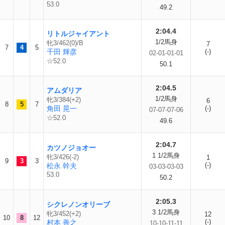
53.0
49.2
2:04.4
リトルジャイアント
1/2馬身
牝3/462(0)/B
7
7
4
5
千田 輝彦
(-)
02-01-01-01
☆52.0
50.1
2:04.5
アムダリア
1/2馬身
牝3/384(+2)
6
8
5
7
角田 晃一
(-)
07-07-07-06
☆52.0
49.6
2:04.7
カツノジョオー
1 1/2馬身
牝3/426(-2)
1
9
3
3
(-)
松永 幹夫
03-03-03-03
53.0
50.2
2:05.3
シクレノンオリーブ
3 1/2馬身
牝3/452(+2)
12
10
8
12
(-)
村本 善之
10-10-11-11