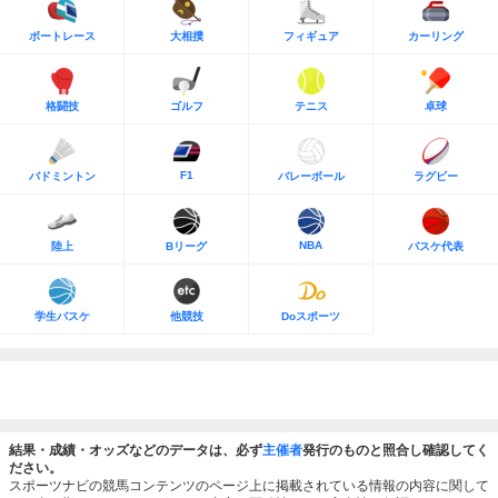
ボートレース
大相撲
フィギュア
カーリング
格闘技
ゴルフ
テニス
卓球
F1
バドミントン
バレーボール
ラグビー
NBA
陸上
Bリーグ
バスケ代表
学生バスケ
他競技
Doスポーツ
結果・成績・オッズなどのデータは、必ず
主催者
発行のものと照合し確認してく
ださい。
スポーツナビの競馬コンテンツのページ上に掲載されている情報の内容に関して