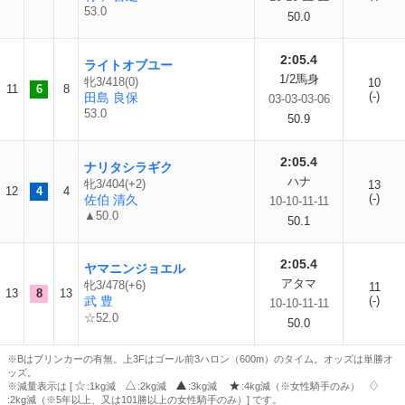
53.0
50.0
2:05.4
ライトオブユー
1/2馬身
牝3/418(0)
10
11
6
8
(-)
田島 良保
03-03-03-06
53.0
50.9
2:05.4
ナリタシラギク
ハナ
牝3/404(+2)
13
12
4
4
(-)
佐伯 清久
10-10-11-11
▲50.0
50.1
2:05.4
ヤマニンジョエル
アタマ
牝3/478(+6)
11
13
8
13
武 豊
(-)
10-10-11-11
☆52.0
50.0
※Bはブリンカーの有無。上3Fはゴール前3ハロン（600m）のタイム。オッズは単勝オ
ッズ。
※減量表示は [
:1kg減
:2kg減
:3kg減
:4kg減（※女性騎手のみ）
:2kg減（※5年以上、又は101勝以上の女性騎手のみ）] です。