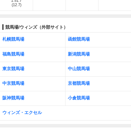
1:51.7
(12.7)
競馬場/ウィンズ（外部サイト）
札幌競馬場
函館競馬場
福島競馬場
新潟競馬場
東京競馬場
中山競馬場
中京競馬場
京都競馬場
阪神競馬場
小倉競馬場
ウィンズ・エクセル