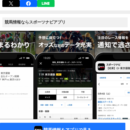
競馬情報ならスポーツナビアプリ
競馬情報をアプリで見る