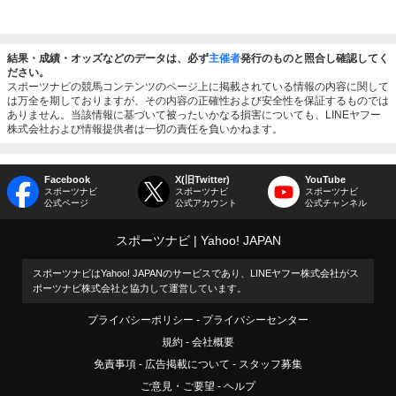
結果・成績・オッズなどのデータは、必ず
主催者
発行のものと照合し確認してく
ださい。
スポーツナビの競馬コンテンツのページ上に掲載されている情報の内容に関して
は万全を期しておりますが、その内容の正確性および安全性を保証するものでは
ありません。当該情報に基づいて被ったいかなる損害についても、LINEヤフー
株式会社および情報提供者は一切の責任を負いかねます。
Facebook
X(旧Twitter)
YouTube
スポーツナビ
スポーツナビ
スポーツナビ
公式ページ
公式アカウント
公式チャンネル
スポーツナビ
Yahoo! JAPAN
スポーツナビはYahoo! JAPANのサービスであり、LINEヤフー株式会社がス
ポーツナビ株式会社と協力して運営しています。
プライバシーポリシー
プライバシーセンター
規約
会社概要
免責事項
広告掲載について
スタッフ募集
ご意見・ご要望
ヘルプ