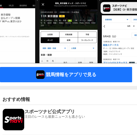
競馬情報をアプリで見る
おすすめ情報
スポーツナビ公式アプリ
注目のレースも最新ニュースも逃さない