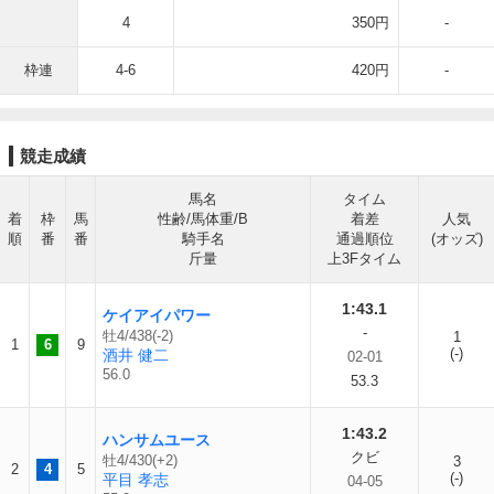
4
350円
-
枠連
4-6
420円
-
競走成績
馬名
タイム
着
枠
馬
性齢/馬体重/B
着差
人気
順
番
番
騎手名
通過順位
(オッズ)
斤量
上3Fタイム
1:43.1
ケイアイパワー
-
牡4/438(-2)
1
1
6
9
(-)
酒井 健二
02-01
56.0
53.3
1:43.2
ハンサムユース
クビ
牡4/430(+2)
3
2
4
5
(-)
平目 孝志
04-05