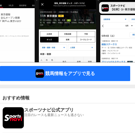
競馬情報をアプリで見る
おすすめ情報
スポーツナビ公式アプリ
注目のレースも最新ニュースも逃さない