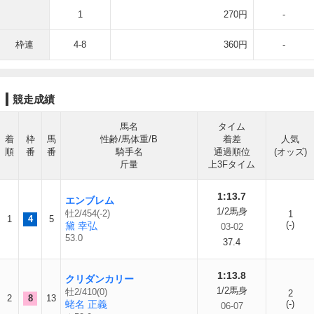
1
270円
-
枠連
4-8
360円
-
競走成績
馬名
タイム
着
枠
馬
性齢/馬体重/B
着差
人気
順
番
番
騎手名
通過順位
(オッズ)
斤量
上3Fタイム
1:13.7
エンブレム
1/2馬身
牡2/454(-2)
1
1
4
5
(-)
黛 幸弘
03-02
53.0
37.4
1:13.8
クリダンカリー
1/2馬身
牡2/410(0)
2
2
8
13
蛯名 正義
(-)
06-07