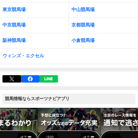
東京競馬場
中山競馬場
中京競馬場
京都競馬場
阪神競馬場
小倉競馬場
ウィンズ・エクセル
競馬情報ならスポーツナビアプリ