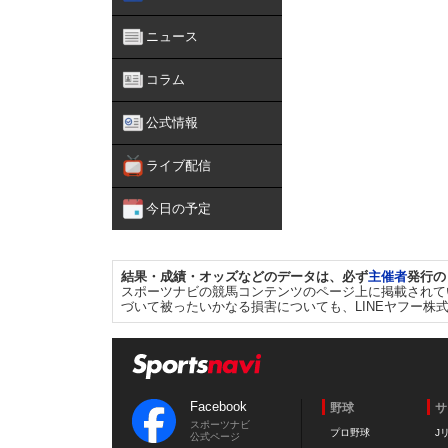
ニュース
コラム
公式情報
ライブ配信
今日の予定
結果・成績・オッズなどのデータは、必ず
主催者
発行の
スポーツナビの競馬コンテンツのページ上に掲載されて
づいて被ったいかなる損害についても、LINEヤフー株
Facebook
野球
サ
スポーツナビ
プロ野球
J
公式ページ