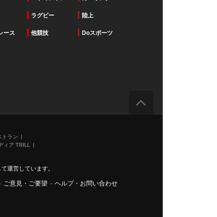
ラグビー
陸上
レース
他競技
Doスポーツ
ストラン
ィア TRILL
力して運営しています。
-
ご意見・ご要望
-
ヘルプ・お問い合わせ