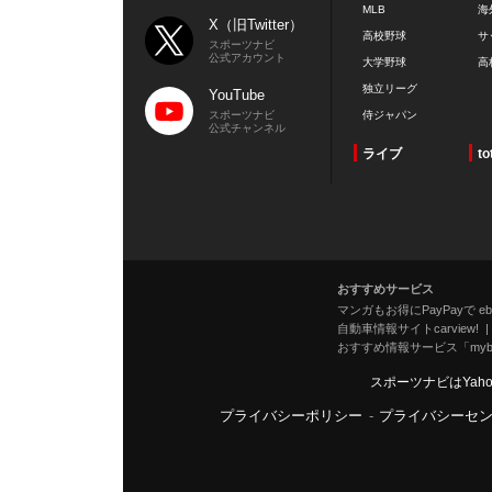
MLB
海
X（旧Twitter）
高校野球
サ
スポーツナビ
公式アカウント
大学野球
高
独立リーグ
YouTube
スポーツナビ
侍ジャパン
公式チャンネル
ライブ
to
おすすめサービス
マンガもお得にPayPayで eboo
自動車情報サイトcarview!
おすすめ情報サービス「mybe
スポーツナビはYah
プライバシーポリシー
-
プライバシーセ