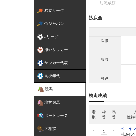
対戦成績
独立リーグ
払戻金
侍ジャパン
Jリーグ
単勝
海外サッカー
複勝
サッカー代表
高校年代
枠連
競馬
競走成績
地方競馬
着
枠
馬
ボートレース
順
番
番
性齢/
大相撲
ベニヤ
1
1
1
牝3/454(