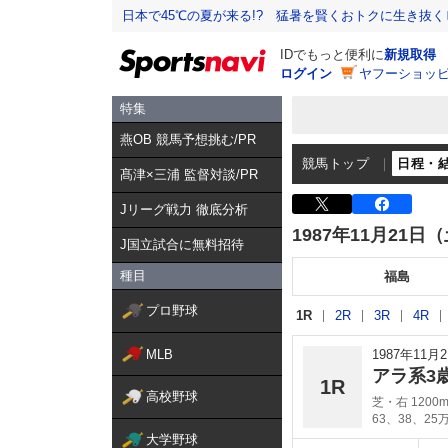
日本で45℃の夏が来る!? 猛暑を賢くおトクに生き抜く
IDでもっと便利に
新規取得
ログイン
ヤフーショッピ
特集
燕OB 競馬予想挑む/PR
競馬トップ
日程・
髙津×三浦 監督対談/PR
Jリーグ戦力 徹底分析
1987年11月21日
J国立試合に無料招待
種目
福島
プロ野球
1R
2R
3R
4R
MLB
1987年11
アラ系3
1R
高校野球
芝・右 1200
63、38、25
大学野球