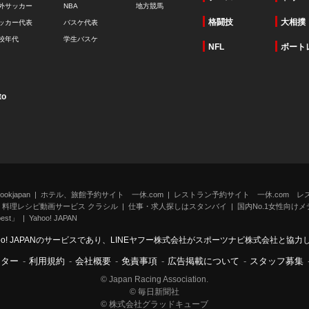
外サッカー
NBA
地方競馬
格闘技
大相撲
ッカー代表
バスケ代表
校年代
学生バスケ
NFL
ボート
to
kjapan
ホテル、旅館予約サイト 一休.com
レストラン予約サイト 一休.com レ
料理レシピ動画サービス クラシル
仕事・求人探しはスタンバイ
国内No.1女性向けメデ
st」
Yahoo! JAPAN
oo! JAPANのサービスであり、LINEヤフー株式会社がスポーツナビ株式会社と協
ンター
-
利用規約
-
会社概要
-
免責事項
-
広告掲載について
-
スタッフ募集
© Japan Racing Association.
© 毎日新聞社
© 株式会社グラッドキューブ