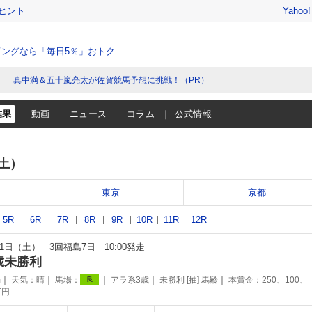
ヒント
Yahoo
ングなら「毎日5％」おトク
真中満＆五十嵐亮太が佐賀競馬予想に挑戦！（PR）
結果
動画
ニュース
コラム
公式情報
（土）
東京
京都
5R
6R
7R
8R
9R
10R
11R
12R
月21日（土）
3回福島7日
10:00発走
歳未勝利
m
天気：
晴
馬場：
アラ系3歳
未勝利 [抽] 馬齢
本賞金：250、100、
良
万円