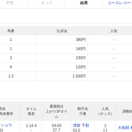
予想
オッズ
結果
コースレコー
馬番
払戻金
人気
1
380円
-
1
140円
-
3
230円
-
4
120円
-
1-3
1,500円
-
通過順位
馬名
タイム
騎手名
人気
上がり3Fタイ
調教
馬体重/B
着差
斤量
（オッズ）
ム
マショウ
津留 千彰
1:14.4
03-03
2
大和田 
-
37.7
(-)
0)
53.0