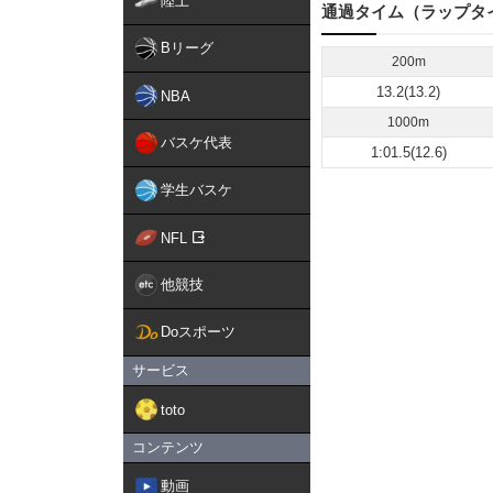
陸上
通過タイム（ラップタ
Bリーグ
200m
13.2(13.2)
NBA
1000m
バスケ代表
1:01.5(12.6)
学生バスケ
NFL
他競技
Doスポーツ
サービス
toto
コンテンツ
動画