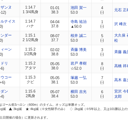
セザンヌ
1:14.7
池田 賀一
01-01
4
元石 正
1 3/4馬身
38.3
(-)
-12)
53.0
ールナイス
1:14.7
寺島 祐治
04-04
1
沢 峰次
ハナ
37.8
(-)
0)
▲50.0
サンダー
1:15.1
大久保 
桜井 誠二
08-07
5
2 1/2馬身
37.7
(-)
0)
53.0
松
クィーン
1:15.2
斉藤 博美
02-02
3
斉藤 義
1/2馬身
38.8
(-)
0)
53.0
ミドリ
1:15.2
岩戸 孝樹
05-05
8
高橋 祥
アタマ
38.0
(-)
-6)
☆52.0
トウコー
1:15.3
塚越 一弘
05-05
7
高木 嘉
クビ
38.1
(-)
+6)
53.0
ーダン
1:15.6
宮沢 今
横田 吉光
05-07
6
2馬身
38.4
(-)
-4)
53.0
太郎
はゴール前3ハロン（600m）のタイム。オッズは単勝オッズ。
2kg減
:3kg減
:4kg減（※女性騎手のみ）
:2kg減（※5年以上、又は101勝以上
土日開催の場合）に更新されます。