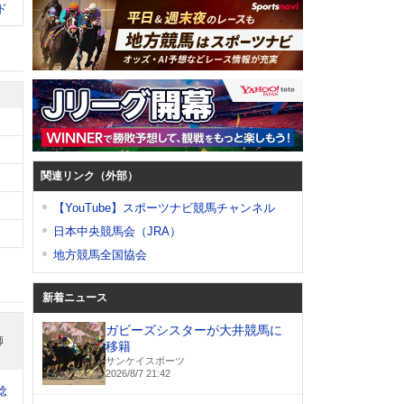
ド
関連リンク（外部）
【YouTube】スポーツナビ競馬チャンネル
日本中央競馬会（JRA）
地方競馬全国協会
新着ニュース
ガビーズシスターが大井競馬に
師
移籍
サンケイスポーツ
2026/8/7 21:42
稔