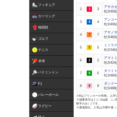
フィギュア
アサカ
2
3
3
牝3/458(
カーリング
アンコ
3
4
4
牝3/406(
格闘技
アヤノ
4
7
7
牡3/460(
ゴルフ
ミソラ
5
5
5
テニス
牝3/346(
アマミ
6
2
2
卓球
牝3/424(
タツミ
バドミントン
7
6
6
牡3/484(
ダンド
F1
8
8
8
牡3/498(
バレーボール
※Bはブリンカーの有無。上3F
※減量表示は [
:1kg減
:
騎手のみ）] です。
ラグビー
※通過順位、人気は月曜午後（