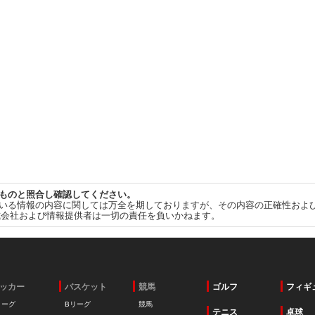
ものと照合し確認してください。
いる情報の内容に関しては万全を期しておりますが、その内容の正確性およ
式会社および情報提供者は一切の責任を負いかねます。
ッカー
バスケット
競馬
ゴルフ
フィギ
リーグ
Bリーグ
競馬
テニス
卓球