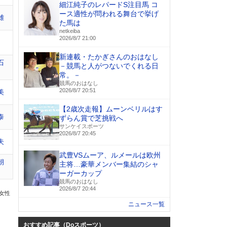
細江純子のレパードS注目馬 コ
ース適性が問われる舞台で挙げ
雄
た馬は
netkeiba
2026/8/7 21:00
新連載・たかぎさんのおはなし
石
－競馬と人がつないでくれる日
常。－
競馬のおはなし
2026/8/7 20:51
美
【2歳次走報】ムーンベリルはす
泰
ずらん賞で芝挑戦へ
サンケイスポーツ
2026/8/7 20:45
夫
武豊VSムーア、ルメールは欧州
朝
主将…豪華メンバー集結のシャ
ーガーカップ
競馬のおはなし
2026/8/7 20:44
の女性
ニュース一覧
おすすめ記事（Doスポーツ）