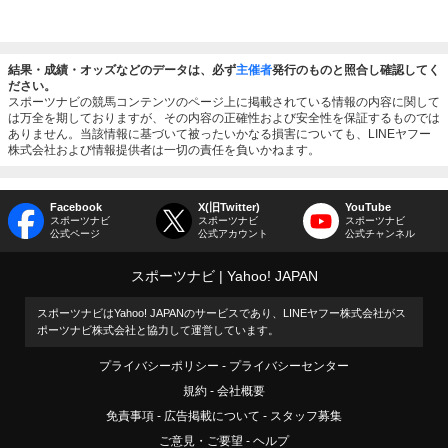
結果・成績・オッズなどのデータは、必ず
主催者
発行のものと照合し確認してく
ださい。
スポーツナビの競馬コンテンツのページ上に掲載されている情報の内容に関して
は万全を期しておりますが、その内容の正確性および安全性を保証するものでは
ありません。当該情報に基づいて被ったいかなる損害についても、LINEヤフー
株式会社および情報提供者は一切の責任を負いかねます。
Facebook
X(旧Twitter)
YouTube
スポーツナビ
スポーツナビ
スポーツナビ
公式ページ
公式アカウント
公式チャンネル
スポーツナビ
Yahoo! JAPAN
スポーツナビはYahoo! JAPANのサービスであり、LINEヤフー株式会社がス
ポーツナビ株式会社と協力して運営しています。
プライバシーポリシー
プライバシーセンター
規約
会社概要
免責事項
広告掲載について
スタッフ募集
ご意見・ご要望
ヘルプ