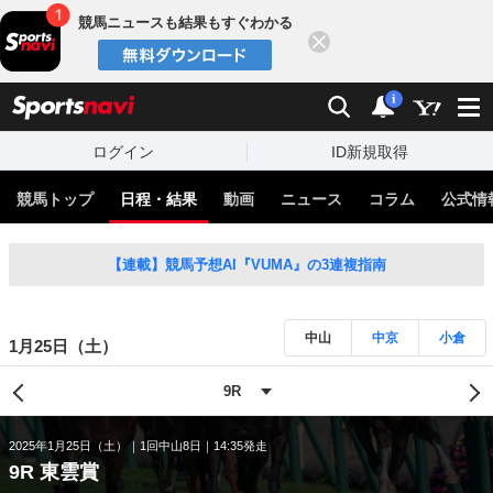
競馬ニュースも結果もすぐわかる
閉じる
スポーツナビ
検索
通知
i
ログイン
ID新規取得
競馬トップ
日程・結果
動画
ニュース
コラム
公式情
【連載】競馬予想AI『VUMA』の3連複指南
中山
中京
小倉
1月25日（土）
2025年1月25日（土）
1回中山8日
14:35発走
9R 東雲賞