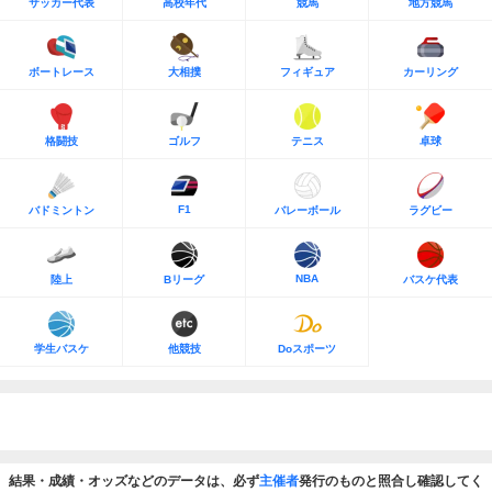
サッカー代表
高校年代
競馬
地方競馬
ボートレース
大相撲
フィギュア
カーリング
格闘技
ゴルフ
テニス
卓球
F1
バドミントン
バレーボール
ラグビー
NBA
陸上
Bリーグ
バスケ代表
学生バスケ
他競技
Doスポーツ
結果・成績・オッズなどのデータは、必ず
主催者
発行のものと照合し確認してく