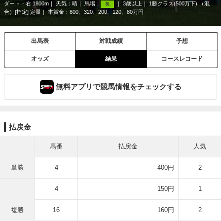
ダート・右 1800m
天気：
晴
馬場：
3歳以上
1勝クラス(500万下) （混
良
合）[指定] 定量
本賞金：800、320、200、120、80万円
出馬表
対戦成績
予想
オッズ
結果
コースレコード
無料アプリで競馬情報をチェックする
払戻金
馬番
払戻金
人気
単勝
4
400円
2
4
150円
1
複勝
16
160円
2