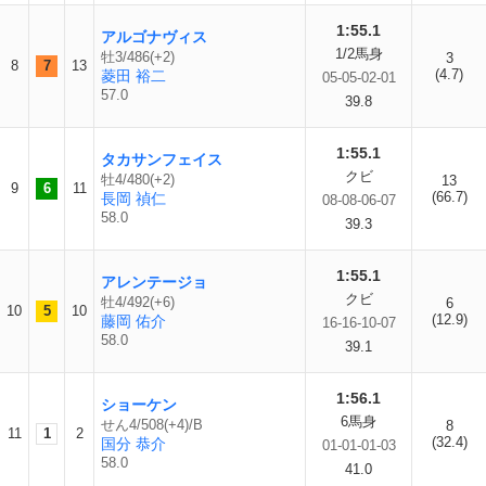
1:55.1
アルゴナヴィス
1/2馬身
牡3/486(+2)
3
8
7
13
(4.7)
菱田 裕二
05-05-02-01
57.0
39.8
1:55.1
タカサンフェイス
クビ
牡4/480(+2)
13
9
6
11
(66.7)
長岡 禎仁
08-08-06-07
58.0
39.3
1:55.1
アレンテージョ
クビ
牡4/492(+6)
6
10
5
10
(12.9)
藤岡 佑介
16-16-10-07
58.0
39.1
1:56.1
ショーケン
6馬身
せん4/508(+4)/B
8
11
1
2
(32.4)
国分 恭介
01-01-01-03
58.0
41.0