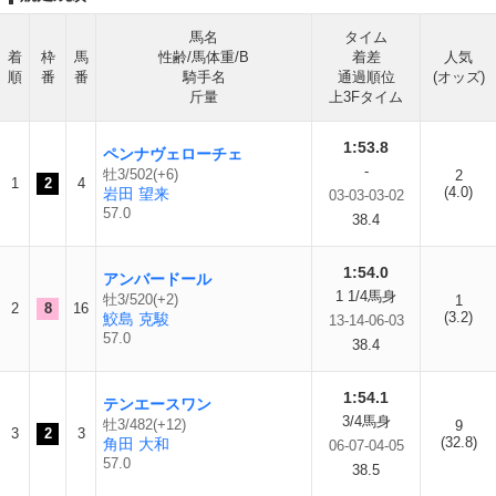
馬名
タイム
着
枠
馬
性齢/馬体重/B
着差
人気
順
番
番
騎手名
通過順位
(オッズ)
斤量
上3Fタイム
1:53.8
ペンナヴェローチェ
-
牡3/502(+6)
2
1
2
4
(4.0)
岩田 望来
03-03-03-02
57.0
38.4
1:54.0
アンバードール
1 1/4馬身
牡3/520(+2)
1
2
8
16
(3.2)
鮫島 克駿
13-14-06-03
57.0
38.4
1:54.1
テンエースワン
3/4馬身
牡3/482(+12)
9
3
2
3
(32.8)
角田 大和
06-07-04-05
57.0
38.5