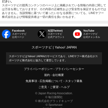
ださい。
スポーツナビの競馬コンテンツのページ上に掲載されている情報の内容に関して
は万全を期しておりますが、その内容の正確性および安全性を保証するものでは
ありません。当該情報に基づいて被ったいかなる損害についても、LINEヤフー
株式会社および情報提供者は一切の責任を負いかねます。
Facebook
X(旧Twitter)
YouTube
スポーツナビ
スポーツナビ
スポーツナビ
公式ページ
公式アカウント
公式チャンネル
スポーツナビ
Yahoo! JAPAN
スポーツナビはYahoo! JAPANのサービスであり、LINEヤフー株式会社がス
ポーツナビ株式会社と協力して運営しています。
プライバシーポリシー
プライバシーセンター
規約
会社概要
免責事項
広告掲載について
スタッフ募集
ご意見・ご要望
ヘルプ
© Japan Racing Association.
© 毎日新聞社
© 株式会社グラッドキューブ
© Sportsnavi