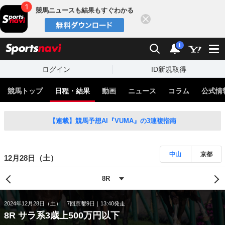
競馬ニュースも結果もすぐわかる
閉じる
スポーツナビ
検索
通知
i
ログイン
ID新規取得
競馬トップ
日程・結果
動画
ニュース
コラム
公式情
【連載】競馬予想AI『VUMA』の3連複指南
中山
京都
12月28日（土）
2024年12月28日（土）
7回京都9日
13:40発走
8R サラ系3歳上500万円以下