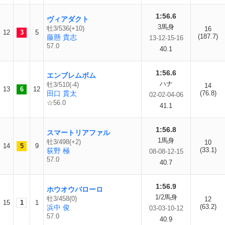
1:56.6
ヴィアダクト
3馬身
牡3/536(+10)
16
12
3
5
(187.7)
藤懸 貴志
13-12-15-16
57.0
40.1
1:56.6
エンブレムボム
ハナ
牡3/510(-4)
14
13
6
12
田口 貫太
(76.8)
02-02-04-06
☆56.0
41.1
1:56.8
スマートリアファル
1馬身
牡3/498(+2)
10
14
5
9
(33.1)
荻野 極
08-08-12-15
57.0
40.7
1:56.9
ホウオウバローロ
1/2馬身
牡3/458(0)
12
15
1
1
(63.2)
浜中 俊
03-03-10-12
57.0
40.9