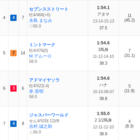
1:54.1
セブンスストリート
アタマ
牡4/468(+6)
11
4
4
7
永島 まなみ
(45.2)
13-14-15-13
◇56.0
37.5
1:54.6
ミントマーク
3馬身
牡4/476(0)
7
5
7
14
(31.1)
M.デムーロ
11-12-14-10
58.0
38.3
1:54.6
アドマイヤソラ
ハナ
牡4/522(-4)
5
6
3
6
(11.9)
幸 英明
10-10-08-07
58.0
38.8
1:55.0
ジャスパーワールド
2 1/2馬身
せん4/520(-12)/B
4
7
4
8
吉村 誠之助
(8.3)
12-11-12-10
△56.0
38.9