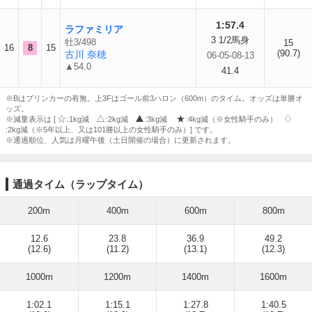
1:57.4
ラファミリア
3 1/2馬身
牡3/498
15
16
8
15
(90.7)
古川 奈穂
06-05-08-13
▲54.0
41.4
※Bはブリンカーの有無。上3Fはゴール前3ハロン（600m）のタイム。オッズは単勝オ
ッズ。
※減量表示は [
:1kg減
:2kg減
:3kg減
:4kg減（※女性騎手のみ）
:2kg減（※5年以上、又は101勝以上の女性騎手のみ）] です。
※通過順位、人気は月曜午後（土日開催の場合）に更新されます。
通過タイム（ラップタイム）
200m
400m
600m
800m
12.6
23.8
36.9
49.2
(12.6)
(11.2)
(13.1)
(12.3)
1000m
1200m
1400m
1600m
1:02.1
1:15.1
1:27.8
1:40.5