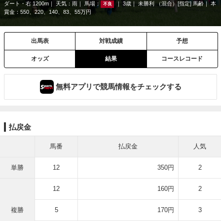
ダート・右 1200m
天気：
雨
馬場：
3歳
未勝利 （混合）[指定] 馬齢
本
不良
賞金：550、220、140、83、55万円
出馬表
対戦成績
予想
オッズ
結果
コースレコード
無料アプリで競馬情報をチェックする
払戻金
馬番
払戻金
人気
単勝
12
350円
2
12
160円
2
複勝
5
170円
3