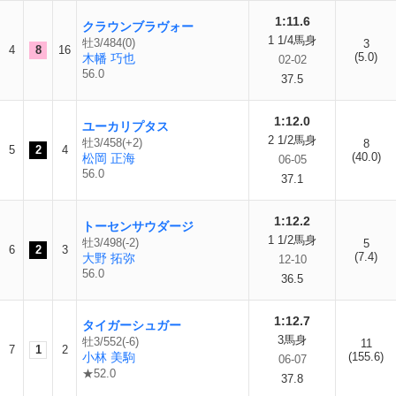
1:11.6
クラウンブラヴォー
1 1/4馬身
牡3/484(0)
3
4
8
16
(5.0)
木幡 巧也
02-02
56.0
37.5
1:12.0
ユーカリプタス
2 1/2馬身
牡3/458(+2)
8
5
2
4
(40.0)
松岡 正海
06-05
56.0
37.1
1:12.2
トーセンサウダージ
1 1/2馬身
牡3/498(-2)
5
6
2
3
(7.4)
大野 拓弥
12-10
56.0
36.5
1:12.7
タイガーシュガー
3馬身
牡3/552(-6)
11
7
1
2
小林 美駒
(155.6)
06-07
★52.0
37.8