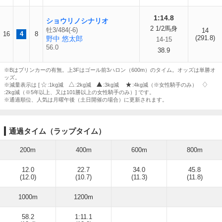
1:14.8
ショウリノシナリオ
2 1/2馬身
牡3/484(-6)
14
16
4
8
(291.8)
野中 悠太郎
14-15
56.0
38.9
※Bはブリンカーの有無。上3Fはゴール前3ハロン（600m）のタイム。オッズは単勝オ
ッズ。
※減量表示は [
:1kg減
:2kg減
:3kg減
:4kg減（※女性騎手のみ）
:2kg減（※5年以上、又は101勝以上の女性騎手のみ）] です。
※通過順位、人気は月曜午後（土日開催の場合）に更新されます。
通過タイム（ラップタイム）
200m
400m
600m
800m
12.0
22.7
34.0
45.8
(12.0)
(10.7)
(11.3)
(11.8)
1000m
1200m
58.2
1:11.1