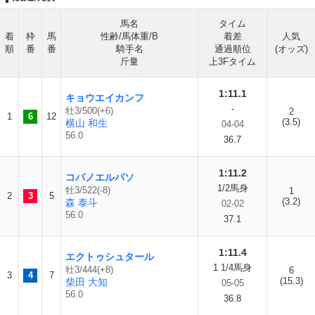
馬名
タイム
着
枠
馬
性齢/馬体重/B
着差
人気
順
番
番
騎手名
通過順位
(オッズ)
斤量
上3Fタイム
1:11.1
キョウエイカンフ
-
牡3/500(+6)
2
1
6
12
(3.5)
横山 和生
04-04
56.0
36.7
1:11.2
コパノエルパソ
1/2馬身
牡3/522(-8)
1
2
3
5
(3.2)
森 泰斗
02-02
56.0
37.1
1:11.4
エクトゥシュタール
1 1/4馬身
牡3/444(+8)
6
3
4
7
(15.3)
柴田 大知
05-05
56.0
36.8