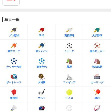
種目一覧
MLB
プロ野球
高校野球
大学野球
独立リーグ
侍ジャパン
Jリーグ
海外サッカー
サッカー代表
高校年代
競馬
地方競馬
ボートレース
大相撲
フィギュア
カーリング
格闘技
ゴルフ
テニス
卓球