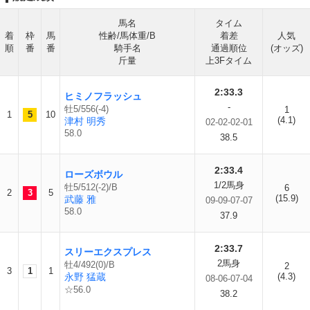
馬名
タイム
着
枠
馬
性齢/馬体重/B
着差
人気
順
番
番
騎手名
通過順位
(オッズ)
斤量
上3Fタイム
2:33.3
ヒミノフラッシュ
-
牡5/556(-4)
1
1
5
10
(4.1)
津村 明秀
02-02-02-01
58.0
38.5
2:33.4
ローズボウル
1/2馬身
牡5/512(-2)/B
6
2
3
5
(15.9)
武藤 雅
09-09-07-07
58.0
37.9
2:33.7
スリーエクスプレス
2馬身
牡4/492(0)/B
2
3
1
1
永野 猛蔵
(4.3)
08-06-07-04
☆56.0
38.2