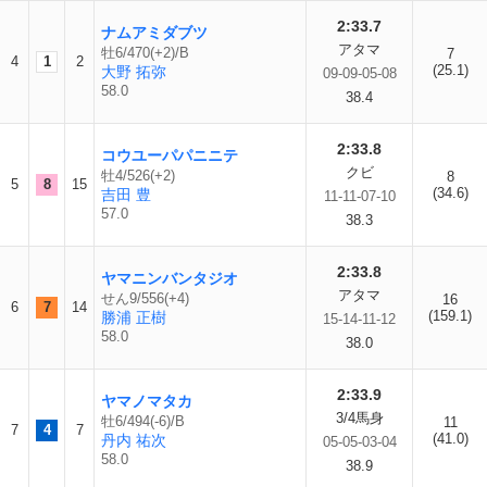
2:33.7
ナムアミダブツ
アタマ
牡6/470(+2)/B
7
4
1
2
(25.1)
大野 拓弥
09-09-05-08
58.0
38.4
2:33.8
コウユーパパニニテ
クビ
牡4/526(+2)
8
5
8
15
(34.6)
吉田 豊
11-11-07-10
57.0
38.3
2:33.8
ヤマニンバンタジオ
アタマ
せん9/556(+4)
16
6
7
14
(159.1)
勝浦 正樹
15-14-11-12
58.0
38.0
2:33.9
ヤマノマタカ
3/4馬身
牡6/494(-6)/B
11
7
4
7
(41.0)
丹内 祐次
05-05-03-04
58.0
38.9