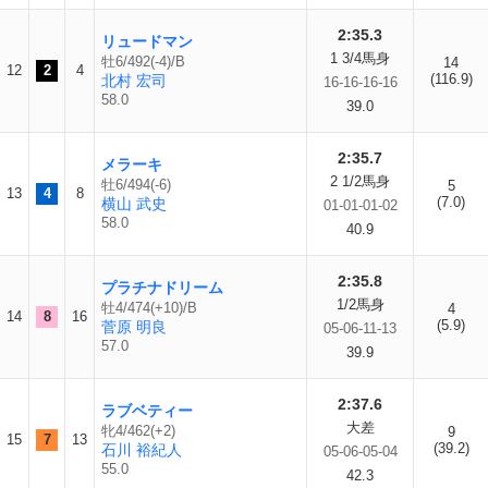
2:35.3
リュードマン
1 3/4馬身
牡6/492(-4)/B
14
12
2
4
(116.9)
北村 宏司
16-16-16-16
58.0
39.0
2:35.7
メラーキ
2 1/2馬身
牡6/494(-6)
5
13
4
8
(7.0)
横山 武史
01-01-01-02
58.0
40.9
2:35.8
プラチナドリーム
1/2馬身
牡4/474(+10)/B
4
14
8
16
(5.9)
菅原 明良
05-06-11-13
57.0
39.9
2:37.6
ラブベティー
大差
牝4/462(+2)
9
15
7
13
(39.2)
石川 裕紀人
05-06-05-04
55.0
42.3