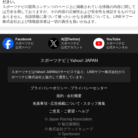
ださい。
スポーツナビの競馬コンテンツのページ上に掲載されている情報の内容に関して
は万全を期しておりますが、その内容の正確性および安全性を保証するものでは
ありません。当該情報に基づいて被ったいかなる損害についても、LINEヤフー
株式会社および情報提供者は一切の責任を負いかねます。
Facebook
X(旧Twitter)
YouTube
スポーツナビ
スポーツナビ
スポーツナビ
公式ページ
公式アカウント
公式チャンネル
スポーツナビ
Yahoo! JAPAN
スポーツナビはYahoo! JAPANのサービスであり、LINEヤフー株式会社がス
ポーツナビ株式会社と協力して運営しています。
プライバシーポリシー
プライバシーセンター
規約
会社概要
免責事項
広告掲載について
スタッフ募集
ご意見・ご要望
ヘルプ
© Japan Racing Association.
© 毎日新聞社
© 株式会社グラッドキューブ
© Sportsnavi