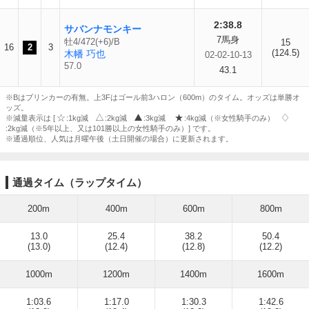
2:38.8
サバンナモンキー
7馬身
牡4/472(+6)/B
15
16
2
3
(124.5)
木幡 巧也
02-02-10-13
57.0
43.1
※Bはブリンカーの有無。上3Fはゴール前3ハロン（600m）のタイム。オッズは単勝オ
ッズ。
※減量表示は [
:1kg減
:2kg減
:3kg減
:4kg減（※女性騎手のみ）
:2kg減（※5年以上、又は101勝以上の女性騎手のみ）] です。
※通過順位、人気は月曜午後（土日開催の場合）に更新されます。
通過タイム（ラップタイム）
200m
400m
600m
800m
13.0
25.4
38.2
50.4
(13.0)
(12.4)
(12.8)
(12.2)
1000m
1200m
1400m
1600m
1:03.6
1:17.0
1:30.3
1:42.6