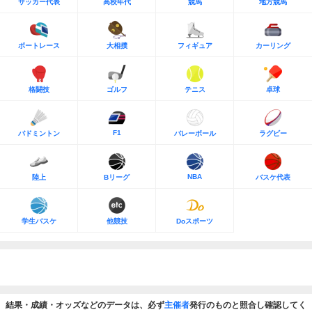
サッカー代表
高校年代
競馬
地方競馬
ボートレース
大相撲
フィギュア
カーリング
格闘技
ゴルフ
テニス
卓球
F1
バドミントン
バレーボール
ラグビー
NBA
陸上
Bリーグ
バスケ代表
学生バスケ
他競技
Doスポーツ
結果・成績・オッズなどのデータは、必ず
主催者
発行のものと照合し確認してく