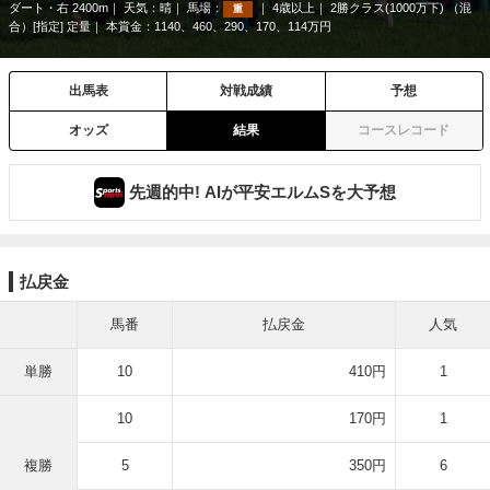
ダート・右 2400m
天気：
晴
馬場：
4歳以上
2勝クラス(1000万下) （混
重
合）[指定] 定量
本賞金：1140、460、290、170、114万円
出馬表
対戦成績
予想
オッズ
結果
コースレコード
先週的中! AIが平安エルムSを大予想
払戻金
馬番
払戻金
人気
単勝
10
410円
1
10
170円
1
複勝
5
350円
6