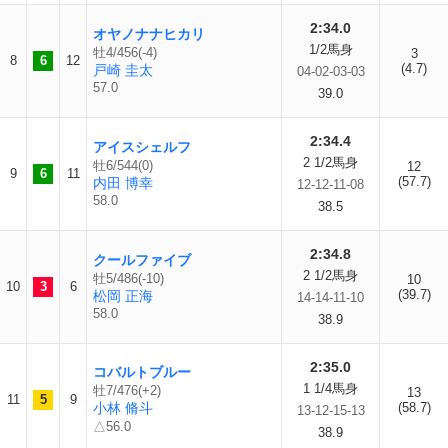
2:34.0
オヤノナナヒカリ
1/2馬身
牡4/456(-4)
3
8
6
12
(4.7)
戸崎 圭太
04-02-03-03
57.0
39.0
2:34.4
アイスシェルフ
2 1/2馬身
牡6/544(0)
12
9
6
11
(57.7)
内田 博幸
12-12-11-08
58.0
38.5
2:34.8
クールファイブ
2 1/2馬身
牡5/486(-10)
10
10
3
6
(39.7)
松岡 正海
14-14-11-10
58.0
38.9
2:35.0
コバルトブルー
1 1/4馬身
牡7/476(+2)
13
11
5
9
小林 脩斗
(58.7)
13-12-15-13
△56.0
38.9