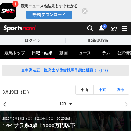
競馬ニュースも結果もすぐわかる
閉じる
スポーツナビ
検索
通知
i
ログイン
ID新規取得
競馬トップ
日程・結果
動画
ニュース
コラム
公式情
真中満＆五十嵐亮太が佐賀競馬予想に挑戦！（PR）
中山
中京
阪神
3月19日（日）
2023年3月19日（日）
2回中山8日
16:25発走
12R サラ系4歳上1000万円以下