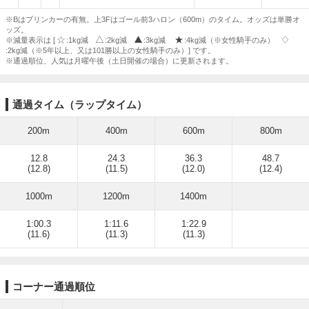
※Bはブリンカーの有無。上3Fはゴール前3ハロン（600m）のタイム。オッズは単勝オ
ッズ。
※減量表示は [
:1kg減
:2kg減
:3kg減
:4kg減（※女性騎手のみ）
:2kg減（※5年以上、又は101勝以上の女性騎手のみ）] です。
※通過順位、人気は月曜午後（土日開催の場合）に更新されます。
通過タイム（ラップタイム）
200m
400m
600m
800m
12.8
24.3
36.3
48.7
(12.8)
(11.5)
(12.0)
(12.4)
1000m
1200m
1400m
1:00.3
1:11.6
1:22.9
(11.6)
(11.3)
(11.3)
コーナー通過順位