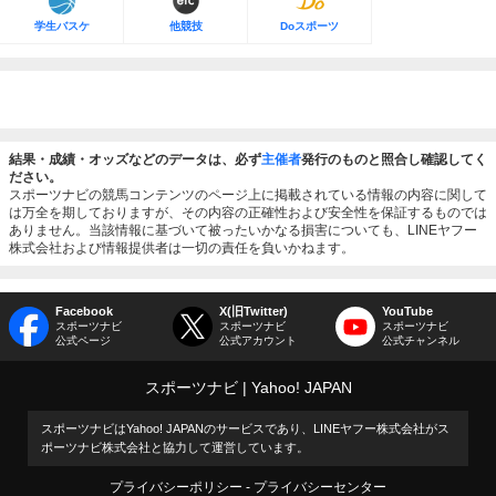
学生バスケ
他競技
Doスポーツ
結果・成績・オッズなどのデータは、必ず
主催者
発行のものと照合し確認してく
ださい。
スポーツナビの競馬コンテンツのページ上に掲載されている情報の内容に関して
は万全を期しておりますが、その内容の正確性および安全性を保証するものでは
ありません。当該情報に基づいて被ったいかなる損害についても、LINEヤフー
株式会社および情報提供者は一切の責任を負いかねます。
Facebook
X(旧Twitter)
YouTube
スポーツナビ
スポーツナビ
スポーツナビ
公式ページ
公式アカウント
公式チャンネル
スポーツナビ
Yahoo! JAPAN
スポーツナビはYahoo! JAPANのサービスであり、LINEヤフー株式会社がス
ポーツナビ株式会社と協力して運営しています。
プライバシーポリシー
プライバシーセンター