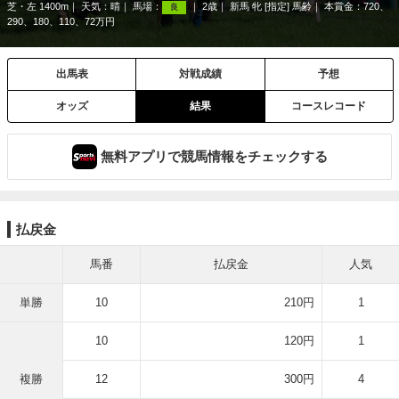
芝・左 1400m
天気：
晴
馬場：
2歳
新馬 牝 [指定] 馬齢
本賞金：720、
良
290、180、110、72万円
出馬表
対戦成績
予想
オッズ
結果
コースレコード
無料アプリで競馬情報をチェックする
払戻金
馬番
払戻金
人気
単勝
10
210円
1
10
120円
1
複勝
12
300円
4