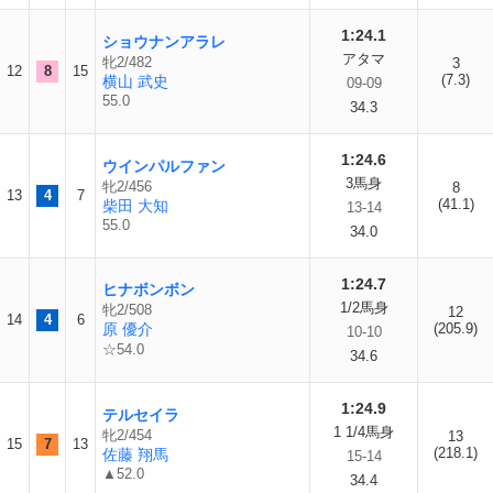
1:24.1
ショウナンアラレ
アタマ
牝2/482
3
12
8
15
(7.3)
横山 武史
09-09
55.0
34.3
1:24.6
ウインパルファン
3馬身
牝2/456
8
13
4
7
(41.1)
柴田 大知
13-14
55.0
34.0
1:24.7
ヒナボンボン
1/2馬身
牝2/508
12
14
4
6
原 優介
(205.9)
10-10
☆54.0
34.6
1:24.9
テルセイラ
1 1/4馬身
牝2/454
13
15
7
13
(218.1)
佐藤 翔馬
15-14
▲52.0
34.4