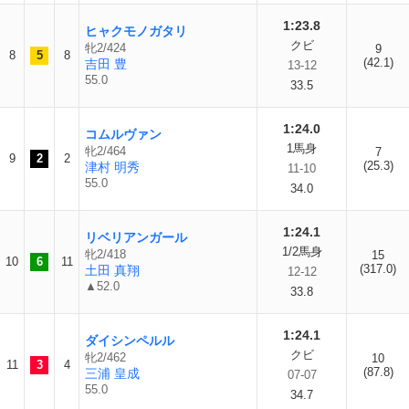
1:23.8
ヒャクモノガタリ
クビ
牝2/424
9
8
5
8
(42.1)
吉田 豊
13-12
55.0
33.5
1:24.0
コムルヴァン
1馬身
牝2/464
7
9
2
2
(25.3)
津村 明秀
11-10
55.0
34.0
1:24.1
リベリアンガール
1/2馬身
牝2/418
15
10
6
11
(317.0)
土田 真翔
12-12
▲52.0
33.8
1:24.1
ダイシンペルル
クビ
牝2/462
10
11
3
4
(87.8)
三浦 皇成
07-07
55.0
34.7