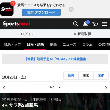
競馬ニュースも結果もすぐわかる
閉じる
スポーツナビ
検索
通知
i
ログイン
ID新規取得
競馬トップ
日程・結果
動画
ニュース
コラム
公式情
【連載】競馬予想AI『VUMA』の3連複指南
新潟
東京
京都
10月28日（土）
2023年10月28日（土）
4回東京8日
11:45発走
4R サラ系2歳新馬