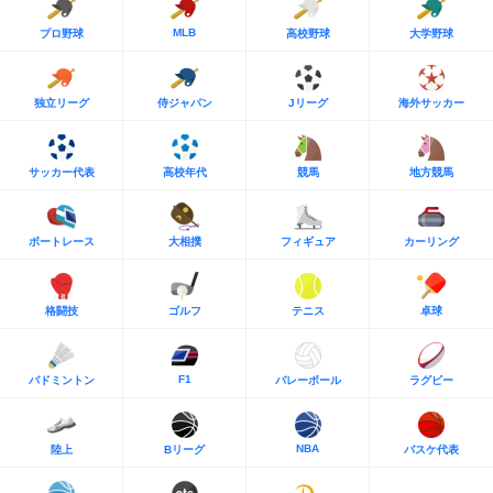
MLB
プロ野球
高校野球
大学野球
独立リーグ
侍ジャパン
Jリーグ
海外サッカー
サッカー代表
高校年代
競馬
地方競馬
ボートレース
大相撲
フィギュア
カーリング
格闘技
ゴルフ
テニス
卓球
F1
バドミントン
バレーボール
ラグビー
NBA
陸上
Bリーグ
バスケ代表