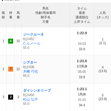
馬名
タイム
着
枠
馬
性齢/馬体重/B
着差
人気
順
番
番
騎手名
通過順位
(オッズ)
斤量
上3Fタイム
1:22.9
ジークルーネ
-
牝2/452
1
1
6
10
(2.1)
C.ルメール
04-03
55.0
33.9
1:23.0
シアター
1/2馬身
牝2/438
4
2
7
12
(13.6)
木幡 巧也
05-05
55.0
33.8
1:23.1
ダイシンオリーブ
1馬身
牝2/450
5
3
2
3
(23.8)
松山 弘平
01-01
55.0
34.4