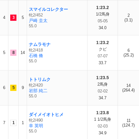
1:23.2
スマイルコレクター
1/2馬身
牝2/452
2
4
3
5
(3.1)
戸崎 圭太
05-05
55.0
34.0
1:23.2
ナムラモナ
クビ
牝2/418
6
5
8
14
(25.2)
石橋 脩
07-07
55.0
33.7
1:23.5
トトリムク
2馬身
牝2/420
14
6
5
9
(264.4)
岩部 純二
02-02
55.0
34.7
1:23.8
ダイメイオトヒメ
1 1/2馬身
牝2/490
11
7
1
1
(124.7)
幸 英明
02-03
55.0
34.9