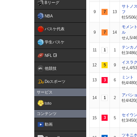
Bリーグ
サトノ
9
7
13
フ
NBA
牡5/506(
モメン
バスケ代表
9
7
14
ル
せん5/468
学生バスケ
テンカ
11
1
1
牡3/486(
NFL
イスラ
12
5
9
せん4/53
他競技
ミント
13
3
6
Doスポーツ
牝4/480(
サービス
アパシ
14
1
2
牡4/420(
toto
コンテンツ
セイウ
3
15
5
牡3/450(
動画
ツキニ