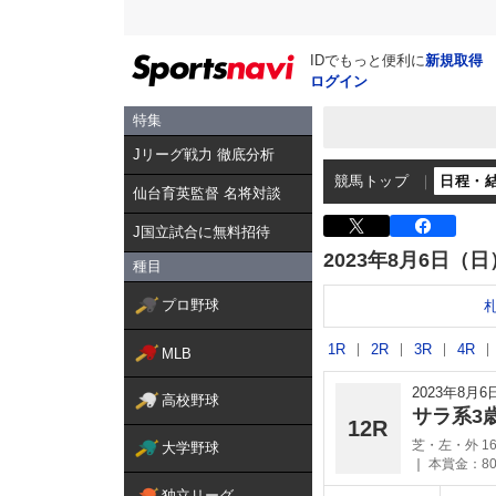
IDでもっと便利に
新規取得
ログイン
特集
Jリーグ戦力 徹底分析
競馬トップ
日程・
仙台育英監督 名将対談
J国立試合に無料招待
2023年8月6日（日
種目
プロ野球
1R
2R
3R
4R
MLB
2023年8月
高校野球
サラ系3
12R
芝・左・外 16
大学野球
本賞金：80
独立リーグ