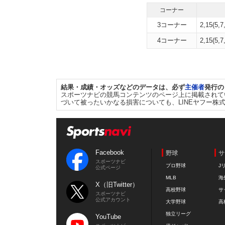
コーナー
3コーナー
2,15(5,7
4コーナー
2,15(5,7
結果・成績・オッズなどのデータは、必ず
主催者
発行の
スポーツナビの競馬コンテンツのページ上に掲載されて
づいて被ったいかなる損害についても、LINEヤフー株
Facebook
野球
サ
スポーツナビ
プロ野球
J
公式ページ
MLB
海
X（旧Twitter）
高校野球
サ
スポーツナビ
公式アカウント
大学野球
高
独立リーグ
YouTube