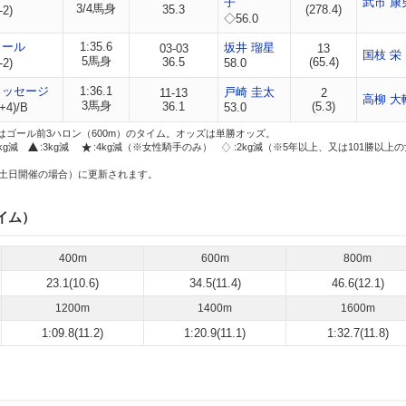
子
武市 康
3/4馬身
35.3
(278.4)
-2)
◇56.0
タール
1:35.6
坂井 瑠星
03-03
13
国枝 栄
5馬身
36.5
(65.4)
-2)
58.0
メッセージ
1:36.1
戸崎 圭太
11-13
2
高柳 大
3馬身
36.1
(5.3)
+4)/B
53.0
はゴール前3ハロン（600m）のタイム。オッズは単勝オッズ。
2kg減
:3kg減
:4kg減（※女性騎手のみ）
:2kg減（※5年以上、又は101勝以上
土日開催の場合）に更新されます。
イム）
400m
600m
800m
23.1(10.6)
34.5(11.4)
46.6(12.1)
1200m
1400m
1600m
1:09.8(11.2)
1:20.9(11.1)
1:32.7(11.8)