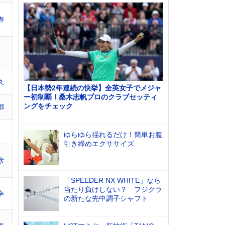
寿
久
【日本勢2年連続の快挙】全英女子でメジャ
ー初制覇！桑木志帆プロのクラブセッティ
ングをチェック
都
ゆらゆら揺れるだけ！簡単お腹
引き締めエクササイズ
彦
「SPEEDER NX WHITE」なら
当たり負けしない？ フジクラ
幸
の新たな先中調子シャフト