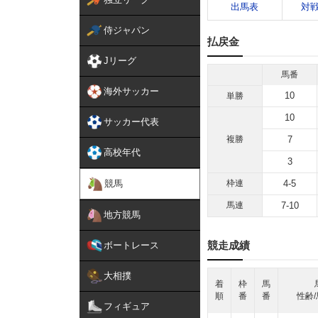
出馬表
対
侍ジャパン
払戻金
Jリーグ
馬番
海外サッカー
10
単勝
10
サッカー代表
複勝
7
高校年代
3
競馬
枠連
4-5
馬連
7-10
地方競馬
競走成績
ボートレース
大相撲
着
枠
馬
順
番
番
性齢/
フィギュア