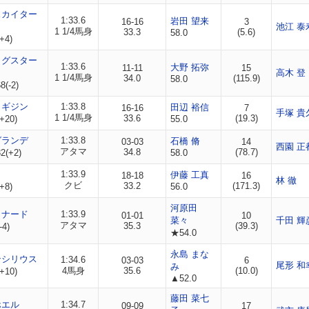
スカイター
1:33.6
岩田 望来
16-16
3
池江 泰
1 1/4馬身
33.3
(5.6)
58.0
+4)
トグスター
1:33.6
大野 拓弥
11-11
15
高木 登
1 1/4馬身
34.0
(115.9)
58.0
(-2)
ノギジン
1:33.8
田辺 裕信
16-16
7
手塚 貴
1 1/4馬身
33.6
(19.3)
+20)
55.0
グランデ
1:33.8
石橋 脩
03-03
14
西園 正
アタマ
34.8
(78.7)
2(+2)
58.0
1:33.9
伊藤 工真
18-18
16
林 徹
クビ
33.2
(171.3)
+8)
56.0
河原田
ョナード
1:33.9
01-01
10
菜々
千田 輝
アタマ
35.3
(39.3)
-4)
★54.0
永島 まな
ンシリウス
1:34.6
03-03
6
尾形 和
み
4馬身
35.6
(10.0)
+10)
▲52.0
藤田 菜七
ホエル
1:34.7
09-09
17