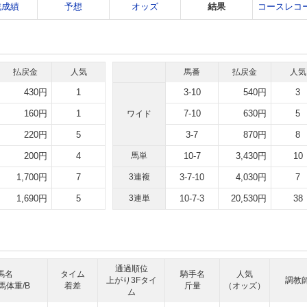
戦成績
予想
オッズ
結果
コースレコ
払戻金
人気
馬番
払戻金
人気
430円
1
3-10
540円
3
160円
1
7-10
630円
5
ワイド
220円
5
3-7
870円
8
200円
4
馬単
10-7
3,430円
10
1,700円
7
3連複
3-7-10
4,030円
7
1,690円
5
3連単
10-7-3
20,530円
38
通過順位
馬名
タイム
騎手名
人気
上がり3Fタイ
調教
馬体重/B
着差
斤量
（オッズ）
ム