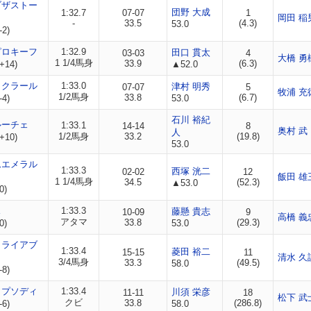
ブザストー
団野 大成
1:32.7
07-07
1
岡田 稲
-
33.5
(4.3)
53.0
-2)
ピロキーフ
1:32.9
田口 貫太
03-03
4
大橋 勇
1 1/4馬身
33.9
(6.3)
+14)
▲52.0
ィクラール
1:33.0
津村 明秀
07-07
5
牧浦 充
1/2馬身
33.8
(6.7)
-4)
53.0
石川 裕紀
ルーチェ
1:33.1
14-14
8
奥村 武
人
1/2馬身
33.2
(19.8)
+10)
53.0
ムエメラル
1:33.3
西塚 洸二
02-02
12
飯田 雄
1 1/4馬身
34.5
(52.3)
▲53.0
0)
ス
1:33.3
藤懸 貴志
10-09
9
高橋 義
アタマ
33.8
(29.3)
0)
53.0
リライアブ
1:33.4
菱田 裕二
15-15
11
清水 久
3/4馬身
33.3
(49.5)
58.0
-8)
ラプソディ
1:33.4
川須 栄彦
11-11
18
松下 武
クビ
33.8
(286.8)
-6)
58.0