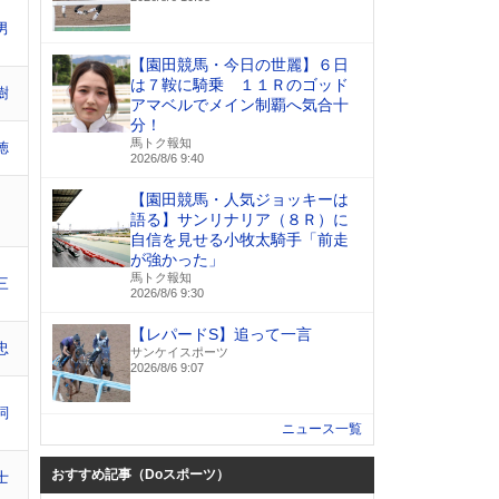
男
【園田競馬・今日の世麗】６日
は７鞍に騎乗 １１Ｒのゴッド
樹
アマベルでメイン制覇へ気合十
分！
馬トク報知
徳
2026/8/6 9:40
【園田競馬・人気ジョッキーは
語る】サンリナリア（８Ｒ）に
自信を見せる小牧太騎手「前走
が強かった」
馬トク報知
三
2026/8/6 9:30
【レパードS】追って一言
忠
サンケイスポーツ
2026/8/6 9:07
詞
ニュース一覧
おすすめ記事（Doスポーツ）
士