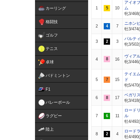
アイオ
1
5
10
ム
カーリング
牝3/468(
格闘技
ニホン
2
4
7
牡3/474(
ゴルフ
パルテ
3
2
3
牝3/502(
テニス
ヴィア
8
4
16
牝3/446(
卓球
テイエ
バドミントン
5
7
15
ド
牝5/470(
F1
ベガリ
6
8
17
牝3/418(
バレーボール
ロード
ラグビー
7
6
11
ル
牡4/492(
陸上
ロード
8
2
4
牡4/490(