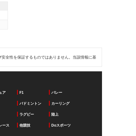
び安全性を保証するものではありません。当該情報に基
ュア
F1
バレー
バドミントン
カーリング
ラグビー
陸上
レース
他競技
Doスポーツ