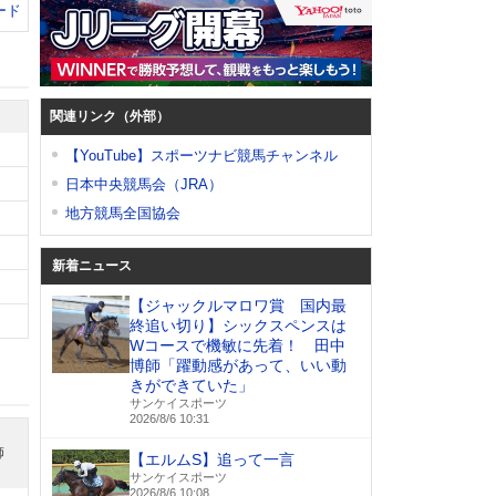
ード
関連リンク（外部）
【YouTube】スポーツナビ競馬チャンネル
日本中央競馬会（JRA）
地方競馬全国協会
新着ニュース
【ジャックルマロワ賞 国内最
終追い切り】シックスペンスは
Wコースで機敏に先着！ 田中
博師「躍動感があって、いい動
きができていた」
サンケイスポーツ
2026/8/6 10:31
師
【エルムS】追って一言
サンケイスポーツ
2026/8/6 10:08