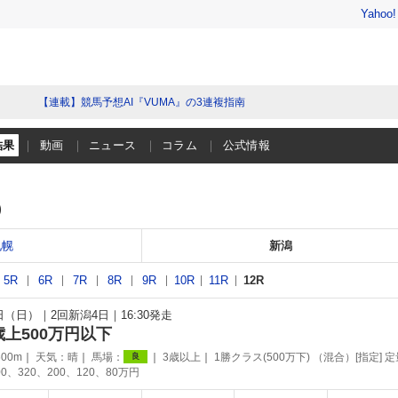
Yahoo
【連載】競馬予想AI『VUMA』の3連複指南
結果
動画
ニュース
コラム
公式情報
）
札幌
新潟
5R
6R
7R
8R
9R
10R
11R
12R
6日（日）
2回新潟4日
16:30発走
歳上500万円以下
00m
天気：
晴
馬場：
3歳以上
1勝クラス(500万下) （混合）[指定] 定
良
0、320、200、120、80万円