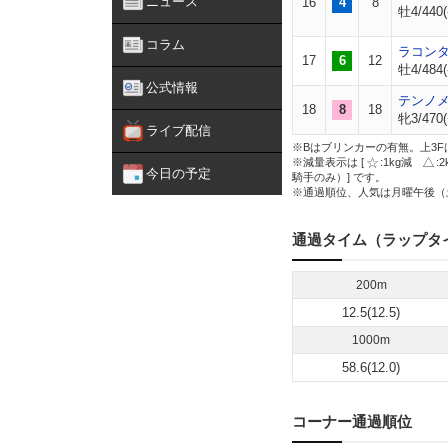
ニュース
16
4
8
牡4/440(
コラム
ラコン
17
6
12
牡4/484(
公式情報
テンノ
18
8
18
牝3/470(
ライブ配信
※Bはブリンカーの有無。上3F
※減量表示は [
:1kg減
:
今日の予定
騎手のみ）] です。
※通過順位、人気は月曜午後（
通過タイム（ラップタ
200m
12.5(12.5)
1000m
58.6(12.0)
コーナー通過順位