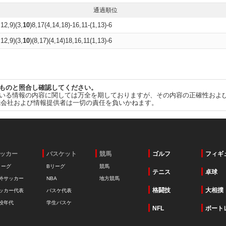
通過順位
,12,9)(3,
10
)8,17(4,14,18)-16,11-(1,13)-6
,12,9)(3,
10
)(8,17)(4,14)18,16,11(1,13)-6
ものと照合し確認してください。
いる情報の内容に関しては万全を期しておりますが、その内容の正確性およ
式会社および情報提供者は一切の責任を負いかねます。
ッカー
バスケット
競馬
ゴルフ
フィギ
リーグ
Bリーグ
競馬
テニス
卓球
外サッカー
NBA
地方競馬
格闘技
大相撲
ッカー代表
バスケ代表
校年代
学生バスケ
NFL
ボート