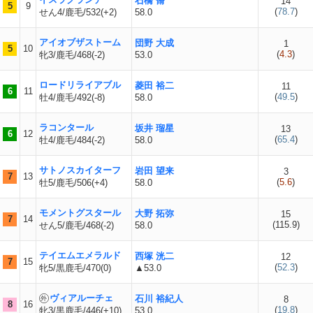
石橋 脩
14
5
9
(
78.7
)
せん4/鹿毛/532(+2)
58.0
アイオブザストーム
団野 大成
1
5
10
(
4.3
)
牝3/鹿毛/468(-2)
53.0
ロードリライアブル
菱田 裕二
11
6
11
(
49.5
)
牡4/鹿毛/492(-8)
58.0
ラコンタール
坂井 瑠星
13
6
12
(
65.4
)
牡4/鹿毛/484(-2)
58.0
サトノスカイターフ
岩田 望来
3
7
13
(
5.6
)
牡5/鹿毛/506(+4)
58.0
モメントグスタール
大野 拓弥
15
7
14
(
115.9
)
せん5/鹿毛/468(-2)
58.0
テイエムエメラルド
西塚 洸二
12
7
15
(
52.3
)
牝5/黒鹿毛/470(0)
▲53.0
ヴィアルーチェ
石川 裕紀人
8
8
16
(
19.8
)
牝3/黒鹿毛/446(+10)
53.0