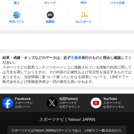
NBA
陸上
Bリーグ
バスケ代表
学生バスケ
他競技
Doスポーツ
結果・成績・オッズなどのデータは、必ず
主催者
発行のものと照合し確認してく
ださい。
スポーツナビの競馬コンテンツのページ上に掲載されている情報の内容に関して
は万全を期しておりますが、その内容の正確性および安全性を保証するものでは
ありません。当該情報に基づいて被ったいかなる損害についても、LINEヤフー
株式会社および情報提供者は一切の責任を負いかねます。
Facebook
X(旧Twitter)
YouTube
スポーツナビ
スポーツナビ
スポーツナビ
公式ページ
公式アカウント
公式チャンネル
スポーツナビ
Yahoo! JAPAN
スポーツナビはYahoo! JAPANのサービスであり、LINEヤフー株式会社がス