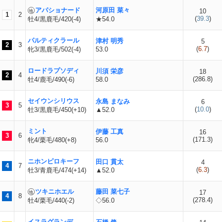
アパショナード
河原田 菜々
10
1
2
(
39.3
)
牡4/黒鹿毛/420(-4)
★54.0
パルティクラール
津村 明秀
5
2
3
(
6.7
)
牝3/黒鹿毛/502(-4)
53.0
ロードラプソディ
川須 栄彦
18
2
4
(
286.8
)
牡4/鹿毛/490(-6)
58.0
セイウンシリウス
永島 まなみ
6
3
5
(
10.0
)
牡3/黒鹿毛/450(+10)
▲52.0
ミント
伊藤 工真
16
3
6
(
171.3
)
牝4/栗毛/480(+8)
56.0
ニホンピロキーフ
田口 貫太
4
4
7
(
6.3
)
牡3/青鹿毛/474(+14)
▲52.0
ツキニホエル
藤田 菜七子
17
4
8
(
278.4
)
牡4/栗毛/440(-2)
◇56.0
イスラグランデ