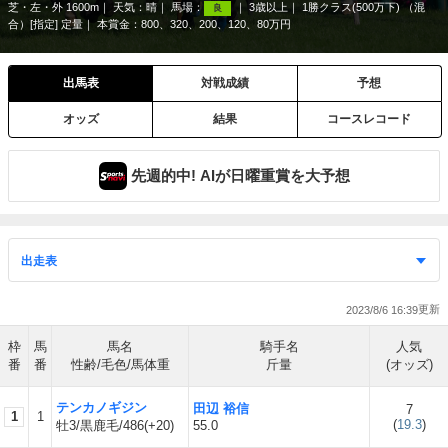
芝・左・外 1600m
天気：
晴
馬場：
3歳以上
1勝クラス(500万下) （混
良
合）[指定] 定量
本賞金：800、320、200、120、80万円
出馬表
対戦成績
予想
オッズ
結果
コースレコード
先週的中! AIが日曜重賞を大予想
2023/8/6 16:39
枠
馬
馬名
騎手名
人気
番
番
性齢/毛色/馬体重
斤量
(オッズ)
テンカノギジン
田辺 裕信
7
1
1
(
19.3
)
牡3/黒鹿毛/486(+20)
55.0