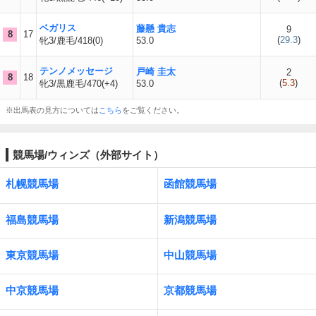
ベガリス
藤懸 貴志
9
8
17
(
29.3
)
牝3/鹿毛/418(0)
53.0
テンノメッセージ
戸崎 圭太
2
8
18
(
5.3
)
牝3/黒鹿毛/470(+4)
53.0
※出馬表の見方については
こちら
をご覧ください。
競馬場/ウィンズ（外部サイト）
札幌競馬場
函館競馬場
福島競馬場
新潟競馬場
東京競馬場
中山競馬場
中京競馬場
京都競馬場