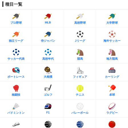
種目一覧
MLB
プロ野球
高校野球
大学野球
独立リーグ
侍ジャパン
Jリーグ
海外サッカー
サッカー代表
高校年代
競馬
地方競馬
ボートレース
大相撲
フィギュア
カーリング
格闘技
ゴルフ
テニス
卓球
F1
バドミントン
バレーボール
ラグビー