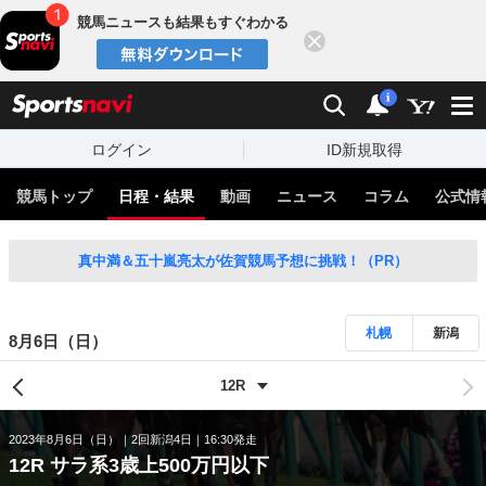
競馬ニュースも結果もすぐわかる
閉じる
スポーツナビ
検索
通知
i
ログイン
ID新規取得
競馬トップ
日程・結果
動画
ニュース
コラム
公式情
真中満＆五十嵐亮太が佐賀競馬予想に挑戦！（PR）
札幌
新潟
8月6日（日）
2023年8月6日（日）
2回新潟4日
16:30発走
12R サラ系3歳上500万円以下