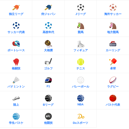
独立リーグ
侍ジャパン
Jリーグ
海外サッカー
サッカー代表
高校年代
競馬
地方競馬
ボートレース
大相撲
フィギュア
カーリング
格闘技
ゴルフ
テニス
卓球
F1
バドミントン
バレーボール
ラグビー
NBA
陸上
Bリーグ
バスケ代表
学生バスケ
他競技
Doスポーツ