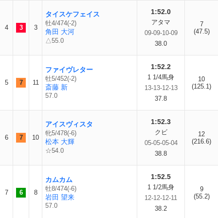
1:52.0
タイスケフェイス
アタマ
牡4/474(-2)
7
4
3
3
角田 大河
(47.5)
09-09-10-09
△55.0
38.0
1:52.2
ファイヴレター
1 1/4馬身
牡5/452(-2)
10
5
7
11
(125.1)
斎藤 新
13-13-12-13
57.0
37.8
1:52.3
アイスヴィスタ
クビ
牝5/478(-6)
12
6
7
10
松本 大輝
(216.6)
05-05-05-04
☆54.0
38.8
1:52.5
カムカム
1 1/2馬身
牡8/474(-6)
9
7
6
8
(55.2)
岩田 望来
12-12-12-11
57.0
38.2