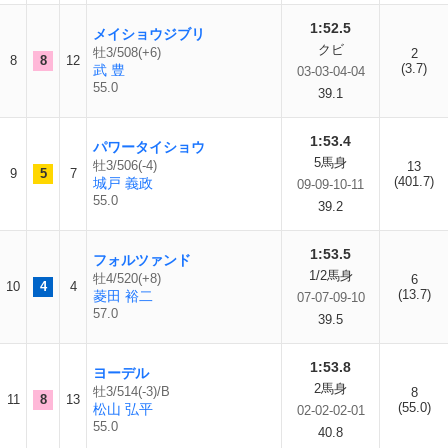
1:52.5
メイショウジブリ
クビ
牡3/508(+6)
2
8
8
12
(3.7)
武 豊
03-03-04-04
55.0
39.1
1:53.4
パワータイショウ
5馬身
牡3/506(-4)
13
9
5
7
(401.7)
城戸 義政
09-09-10-11
55.0
39.2
1:53.5
フォルツァンド
1/2馬身
牡4/520(+8)
6
10
4
4
(13.7)
菱田 裕二
07-07-09-10
57.0
39.5
1:53.8
ヨーデル
2馬身
牡3/514(-3)/B
8
11
8
13
(55.0)
松山 弘平
02-02-02-01
55.0
40.8