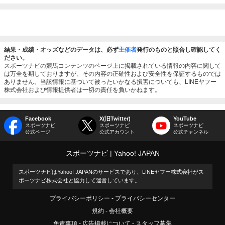
結果・成績・オッズなどのデータは、必ず
主催者
発行のものと照合し確認してく
ださい。
スポーツナビの競馬コンテンツのページ上に掲載されている情報の内容に関して
は万全を期しておりますが、その内容の正確性および安全性を保証するものでは
ありません。当該情報に基づいて被ったいかなる損害についても、LINEヤフー
株式会社および情報提供者は一切の責任を負いかねます。
Facebook
X(旧Twitter)
YouTube
スポーツナビ
スポーツナビ
スポーツナビ
公式ページ
公式アカウント
公式チャンネル
スポーツナビ
Yahoo! JAPAN
スポーツナビはYahoo! JAPANのサービスであり、LINEヤフー株式会社がス
ポーツナビ株式会社と協力して運営しています。
プライバシーポリシー
プライバシーセンター
規約
会社概要
免責事項
広告掲載について
スタッフ募集