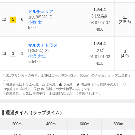
1:54.4
ドルチェリア
3 1/2馬身
せん9/528(+2)
11
12
5
6
(215.6)
小牧 太
08-07-07-07
57.0
40.6
1:54.4
マルカアトラス
クビ
牡3/494(+8)
3
13
1
1
小沢 大仁
(4.9)
01-01-01-02
☆54.0
41.5
※Bはブリンカーの有無。上3Fはゴール前3ハロン（600m）のタイム。オッズは単勝オ
ッズ。
※減量表示は [
:1kg減
:2kg減
:3kg減
:4kg減（※女性騎手のみ）
:2kg減（※5年以上、又は101勝以上の女性騎手のみ）] です。
※通過順位、人気は月曜午後（土日開催の場合）に更新されます。
通過タイム（ラップタイム）
200m
400m
600m
800m