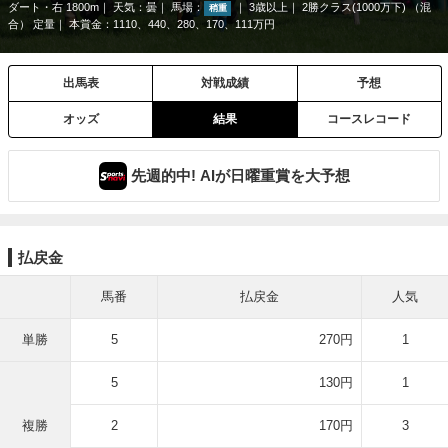
ダート・右 1800m
天気：
曇
馬場：
3歳以上
2勝クラス(1000万下) （混
稍重
合） 定量
本賞金：1110、440、280、170、111万円
出馬表
対戦成績
予想
オッズ
結果
コースレコード
先週的中! AIが日曜重賞を大予想
払戻金
馬番
払戻金
人気
単勝
5
270円
1
5
130円
1
複勝
2
170円
3