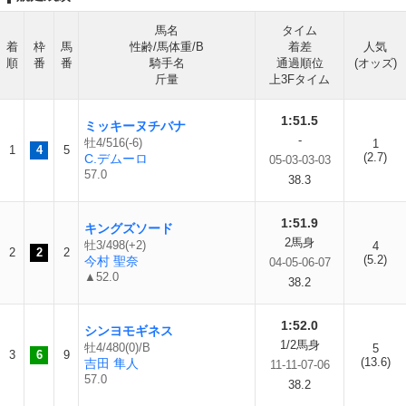
馬名
タイム
着
枠
馬
性齢/馬体重/B
着差
人気
順
番
番
騎手名
通過順位
(オッズ)
斤量
上3Fタイム
1:51.5
ミッキーヌチバナ
-
牡4/516(-6)
1
1
4
5
(2.7)
C.デムーロ
05-03-03-03
57.0
38.3
1:51.9
キングズソード
2馬身
牡3/498(+2)
4
2
2
2
(5.2)
今村 聖奈
04-05-06-07
▲52.0
38.2
1:52.0
シンヨモギネス
1/2馬身
牡4/480(0)/B
5
3
6
9
(13.6)
吉田 隼人
11-11-07-06
57.0
38.2