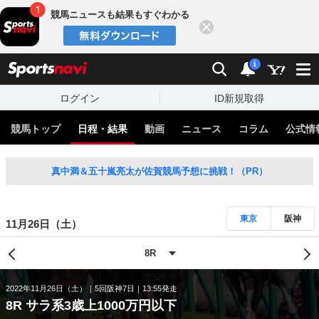
競馬ニュースも結果もすぐわかる
閉じる
スポーツナビ
検索
通知
i
ログイン
ID新規取得
競馬トップ
日程・結果
動画
ニュース
コラム
公式情
真中満＆五十嵐亮太が佐賀競馬予想に挑戦！（PR）
東京
阪神
11月26日（土）
2022年11月26日（土）
5回阪神7日
13:55発走
8R サラ系3歳上1000万円以下