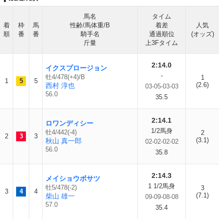
馬名
タイム
着
枠
馬
性齢/馬体重/B
着差
人気
順
番
番
騎手名
通過順位
(オッズ)
斤量
上3Fタイム
2:14.0
イクスプロージョン
-
牡4/478(+4)/B
1
1
5
5
(2.6)
西村 淳也
03-05-03-03
56.0
35.5
2:14.1
ロワンディシー
1/2馬身
牡4/442(-4)
2
2
3
3
(3.1)
秋山 真一郎
02-02-02-02
56.0
35.8
2:14.3
メイショウボサツ
1 1/2馬身
牡5/478(-2)
3
3
4
4
(7.1)
柴山 雄一
09-09-08-08
57.0
35.4