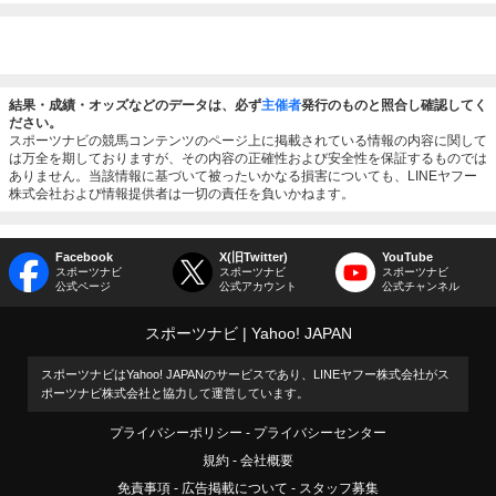
結果・成績・オッズなどのデータは、必ず
主催者
発行のものと照合し確認してく
ださい。
スポーツナビの競馬コンテンツのページ上に掲載されている情報の内容に関して
は万全を期しておりますが、その内容の正確性および安全性を保証するものでは
ありません。当該情報に基づいて被ったいかなる損害についても、LINEヤフー
株式会社および情報提供者は一切の責任を負いかねます。
Facebook
X(旧Twitter)
YouTube
スポーツナビ
スポーツナビ
スポーツナビ
公式ページ
公式アカウント
公式チャンネル
スポーツナビ
Yahoo! JAPAN
スポーツナビはYahoo! JAPANのサービスであり、LINEヤフー株式会社がス
ポーツナビ株式会社と協力して運営しています。
プライバシーポリシー
プライバシーセンター
規約
会社概要
免責事項
広告掲載について
スタッフ募集