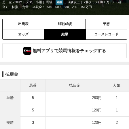
芝・左 2200m
天気：
小雨
馬場：
4歳以上
2勝クラス(1000万下) （混
稍重
合）（特指） 定量
本賞金：1510、600、380、230、151万円
出馬表
対戦成績
予想
オッズ
結果
コースレコード
無料アプリで競馬情報をチェックする
払戻金
馬番
払戻金
人気
単勝
5
260円
1
5
120円
1
複勝
3
120円
2