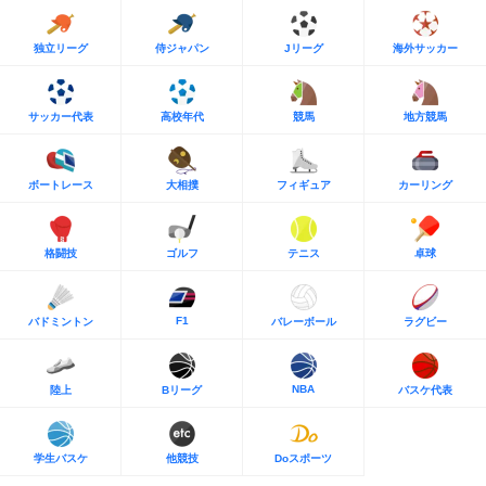
独立リーグ
侍ジャパン
Jリーグ
海外サッカー
サッカー代表
高校年代
競馬
地方競馬
ボートレース
大相撲
フィギュア
カーリング
格闘技
ゴルフ
テニス
卓球
F1
バドミントン
バレーボール
ラグビー
NBA
陸上
Bリーグ
バスケ代表
学生バスケ
他競技
Doスポーツ