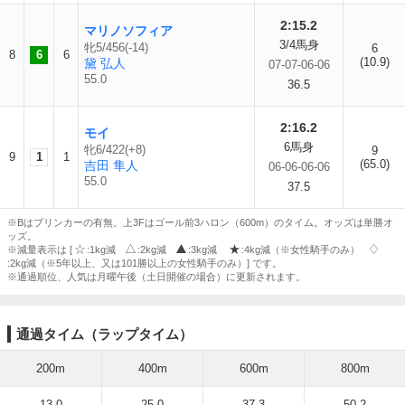
2:15.2
マリノソフィア
3/4馬身
牝5/456(-14)
6
8
6
6
(10.9)
黛 弘人
07-07-06-06
55.0
36.5
2:16.2
モイ
6馬身
牝6/422(+8)
9
9
1
1
(65.0)
吉田 隼人
06-06-06-06
55.0
37.5
※Bはブリンカーの有無。上3Fはゴール前3ハロン（600m）のタイム。オッズは単勝オ
ッズ。
※減量表示は [
:1kg減
:2kg減
:3kg減
:4kg減（※女性騎手のみ）
:2kg減（※5年以上、又は101勝以上の女性騎手のみ）] です。
※通過順位、人気は月曜午後（土日開催の場合）に更新されます。
通過タイム（ラップタイム）
200m
400m
600m
800m
13.0
25.0
37.3
50.2