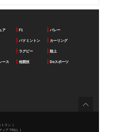
ュア
F1
バレー
バドミントン
カーリング
ラグビー
陸上
レース
他競技
Doスポーツ
ストラン
ィア TRILL