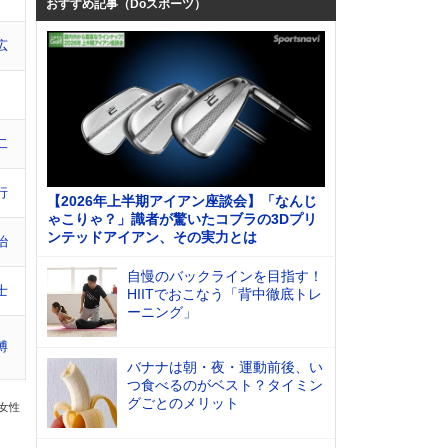
おすすめ記事（Doスポーツ）
広
二
行
【2026年上半期アイアン座談会】「なんじ
ゃこりゃ？」識者が驚いたコブラの3Dプリ
ンテッドアイアン、その実力とは
治
自慢のバックラインを目指す！
士
HIITでおこなう「背中徹底トレ
ーニング」
博
バナナは朝・夜・運動前後、い
つ食べるのがベスト？タイミン
グごとのメリット
の女性