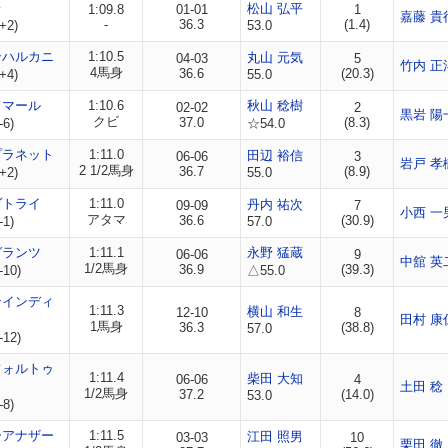
レ
松山 弘平
1:09.8
01-01
1
嘉藤 貴
-
36.3
(1.4)
+2)
53.0
ンハルカニ
1:10.5
丸山 元気
04-03
5
竹内 正
4馬身
36.6
(20.3)
+4)
55.0
ドマール
1:10.6
秋山 稔樹
02-02
2
黒岩 陽
クビ
37.0
(8.3)
-6)
☆54.0
プラネット
1:11.0
田辺 裕信
06-06
3
岩戸 孝
2 1/2馬身
36.7
(8.9)
+2)
55.0
ヴトライ
1:11.0
丹内 祐次
09-09
7
小西 一
アタマ
36.6
(30.9)
-1)
57.0
グランツ
1:11.1
永野 猛蔵
06-06
9
中舘 英
1/2馬身
36.9
(39.3)
-10)
△55.0
ンインディ
1:11.3
横山 和生
12-10
8
田村 康
1馬身
36.3
(38.8)
57.0
-12)
フォルトゥ
1:11.4
柴田 大知
06-06
4
土田 稔
1/2馬身
37.2
(14.0)
53.0
-8)
ーアナザー
1:11.5
江田 照男
03-03
10
栗田 徹