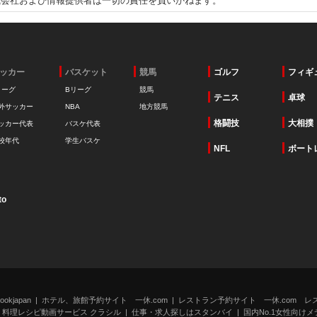
式会社および情報提供者は一切の責任を負いかねます。
ッカー
バスケット
競馬
ゴルフ
フィギ
リーグ
Bリーグ
競馬
テニス
卓球
外サッカー
NBA
地方競馬
格闘技
大相撲
ッカー代表
バスケ代表
校年代
学生バスケ
NFL
ボート
to
kjapan
ホテル、旅館予約サイト 一休.com
レストラン予約サイト 一休.com レ
料理レシピ動画サービス クラシル
仕事・求人探しはスタンバイ
国内No.1女性向けメデ