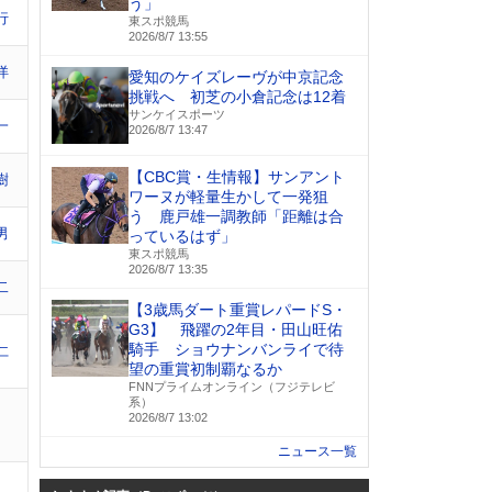
う」
行
東スポ競馬
2026/8/7 13:55
洋
愛知のケイズレーヴが中京記念
挑戦へ 初芝の小倉記念は12着
サンケイスポーツ
一
2026/8/7 13:47
【CBC賞・生情報】サンアント
樹
ワーヌが軽量生かして一発狙
う 鹿戸雄一調教師「距離は合
男
っているはず」
東スポ競馬
2026/8/7 13:35
二
【3歳馬ダート重賞レパードS・
G3】 飛躍の2年目・田山旺佑
騎手 ショウナンバンライで待
仁
望の重賞初制覇なるか
FNNプライムオンライン（フジテレビ
系）
2026/8/7 13:02
ニュース一覧