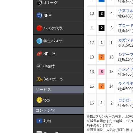
牡4/468(
Bリーグ
チアフ
10
2
4
NBA
牝6/488(
ブロー
バスケ代表
11
2
3
牝4/452(
カガジ
学生バスケ
12
1
1
せん5/52
NFL
シアー
13
7
13
牝5/440(
他競技
ニシノ
13
8
15
牡3/466(
Doスポーツ
ライラ
15
7
14
牡4/500(
サービス
toto
ロジロ
1
16
2
牡4/462(
コンテンツ
※Bはブリンカーの有無。上3F
動画
※減量表示は [
:1kg減
:
騎手のみ）] です。
※通過順位、人気は月曜午後（