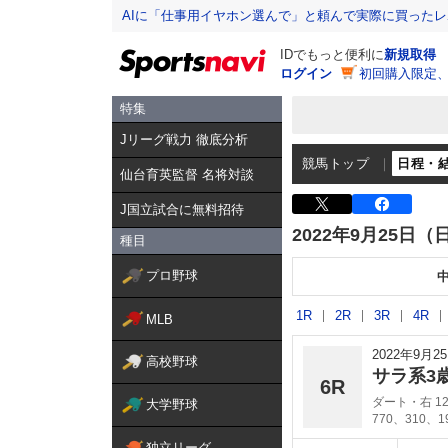
AIに「仕事用イヤホン選んで」と頼んで実際に買った
IDでもっと便利に
新規取得
ログイン
初回購入限定
特集
Jリーグ戦力 徹底分析
競馬トップ
日程・
仙台育英監督 名将対談
J国立試合に無料招待
2022年9月25日（
種目
プロ野球
1R
2R
3R
4R
MLB
2022年9月
高校野球
サラ系3
6R
ダート・右 12
大学野球
770、310、
独立リーグ