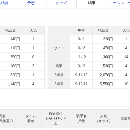
戦成績
予想
オッズ
結果
コースレコ
払戻金
人気
馬番
払戻金
人気
140円
1
9-11
220円
1
110円
1
9-12
470円
4
ワイド
350円
6
11-12
1,360円
14
180円
3
馬単
9-12
1,530円
4
320円
1
3連複
9-11-12
2,070円
4
1,140円
4
3連単
9-12-11
5,550円
10
通過順位
馬名
タイム
騎手名
人気
上がり3Fタイ
調教
馬体重/B
着差
斤量
（オッズ）
ム