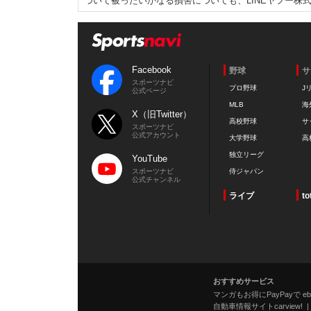
づいて被ったいかなる損害についても、LINEヤフー株
Facebook
野球
サ
スポーツナビ
プロ野球
J
公式ページ
MLB
海
X（旧Twitter）
高校野球
サ
スポーツナビ
公式アカウント
大学野球
高
独立リーグ
YouTube
スポーツナビ
侍ジャパン
公式チャンネル
ライブ
to
おすすめサービス
マンガもお得にPayPayで eboo
自動車情報サイトcarview!