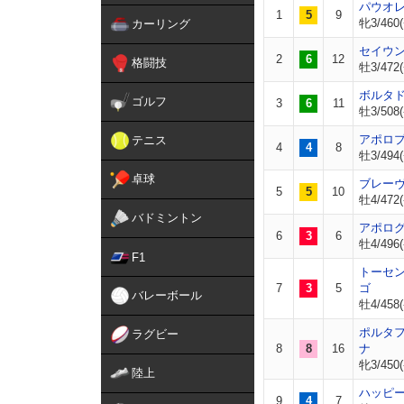
パウオ
1
5
9
牝3/460(
カーリング
セイウ
2
6
12
格闘技
牡3/472(
ボルタ
ゴルフ
3
6
11
牡3/508(
アポロ
テニス
4
4
8
牡3/494(
卓球
ブレー
5
5
10
牡4/472(
バドミントン
アポロ
6
3
6
牡4/496(
F1
トーセ
7
3
5
ゴ
バレーボール
牡4/458(
ポルタ
ラグビー
8
8
16
ナ
牝3/450(
陸上
ハッピ
9
4
7