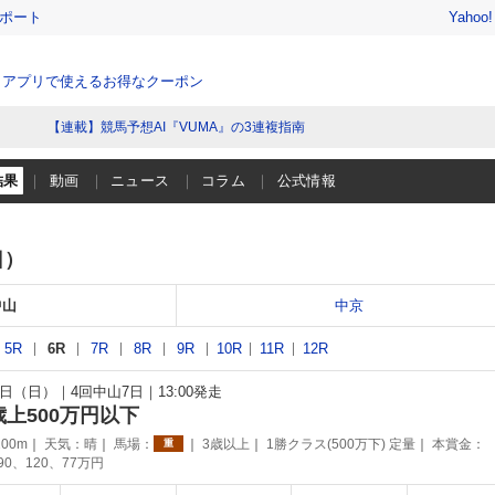
レポート
Yahoo
、アプリで使えるお得なクーポン
【連載】競馬予想AI『VUMA』の3連複指南
結果
動画
ニュース
コラム
公式情報
日）
中山
中京
5R
6R
7R
8R
9R
10R
11R
12R
25日（日）
4回中山7日
13:00発走
歳上500万円以下
00m
天気：
晴
馬場：
3歳以上
1勝クラス(500万下) 定量
本賞金：
重
190、120、77万円