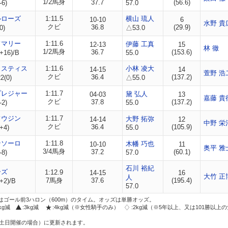
1/2馬身
37.7
(56.6)
-6)
57.0
ルローズ
1:11.5
横山 琉人
10-10
6
水野 貴
クビ
36.8
(29.9)
0)
△53.0
ドマリー
1:11.6
伊藤 工真
12-13
15
林 徹
1/2馬身
36.7
(153.6)
+16)/B
55.0
ャスティス
1:11.6
小林 凌大
14-15
14
萱野 浩
クビ
36.4
(137.2)
2(0)
△55.0
プレジャー
1:11.7
黛 弘人
04-03
13
嘉藤 貴
クビ
37.8
(137.2)
-2)
55.0
フウジン
1:11.7
大野 拓弥
14-14
12
中野 栄
クビ
36.4
(105.9)
+4)
55.0
テソーロ
1:11.8
木幡 巧也
10-10
11
奥平 雅
3/4馬身
37.2
(60.1)
-8)
57.0
石川 裕紀
ーズ
1:12.9
14-15
16
大竹 正
人
7馬身
37.6
(195.4)
+2)/B
57.0
はゴール前3ハロン（600m）のタイム。オッズは単勝オッズ。
2kg減
:3kg減
:4kg減（※女性騎手のみ）
:2kg減（※5年以上、又は101勝以上
土日開催の場合）に更新されます。