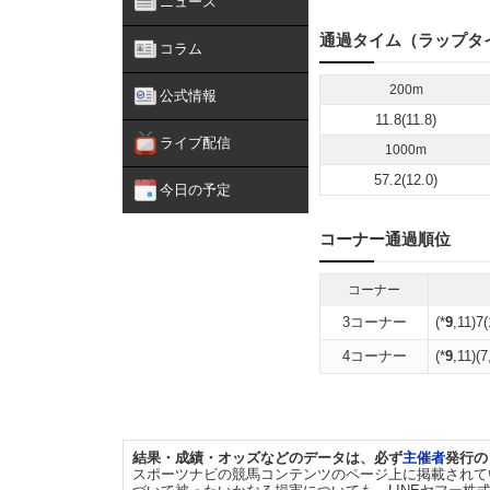
ニュース
通過タイム（ラップタ
コラム
200m
公式情報
11.8(11.8)
ライブ配信
1000m
57.2(12.0)
今日の予定
コーナー通過順位
コーナー
3コーナー
(*
9
,11)7(
4コーナー
(*
9
,11)(7
結果・成績・オッズなどのデータは、必ず
主催者
発行の
スポーツナビの競馬コンテンツのページ上に掲載されて