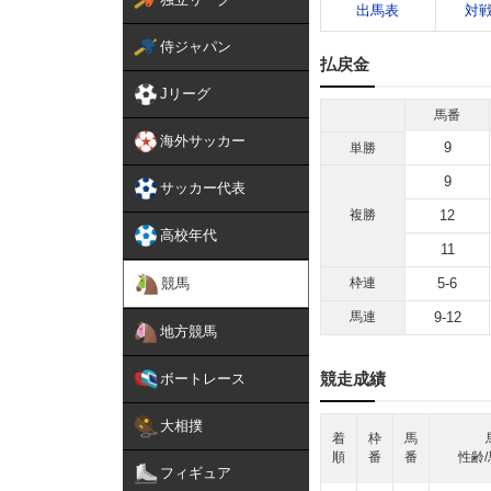
出馬表
対
侍ジャパン
払戻金
Jリーグ
馬番
海外サッカー
9
単勝
9
サッカー代表
複勝
12
高校年代
11
競馬
枠連
5-6
馬連
9-12
地方競馬
競走成績
ボートレース
大相撲
着
枠
馬
順
番
番
性齢/
フィギュア