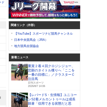
ード
関連リンク（外部）
【YouTube】スポーツナビ競馬チャンネル
日本中央競馬会（JRA）
地方競馬全国協会
新着ニュース
重賞２着４回クロジシジョー、
悲願のタイトル獲りへ「ここを
一番の目標に」／クラスターＣ
注目馬
日刊スポーツ
2026/8/7 14:06
【レパードS・生情報】ユニコー
師
ンS2着メルカントゥールは成長
顕著「信用できる状態だと思