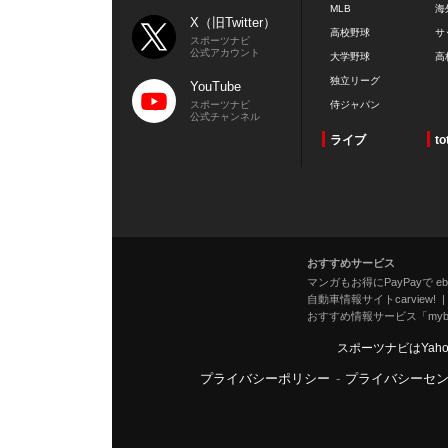
MLB
海
X（旧Twitter）
高校野球
サ
スポーツナビ
公式アカウント
大学野球
高
独立リーグ
YouTube
スポーツナビ
侍ジャパン
公式チャンネル
ライブ
to
おすすめサービス
マンガもお得にPayPayで eboo
自動車情報サイトcarview!
おすすめ情報サービス「mybe
スポーツナビはYah
プライバシーポリシー
-
プライバシーセ