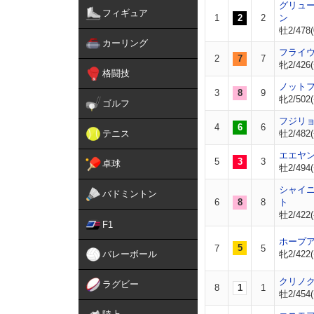
グリュ
フィギュア
1
2
2
ン
牡2/478(
カーリング
フライ
2
7
7
牝2/426(
格闘技
ノット
3
8
9
牝2/502(
ゴルフ
フジリ
4
6
6
テニス
牡2/482(
エエヤ
5
3
3
卓球
牡2/494(
シャイ
バドミントン
6
8
8
ト
牡2/422(
F1
ホープ
5
7
5
バレーボール
牝2/422(
クリノ
ラグビー
8
1
1
牡2/454(