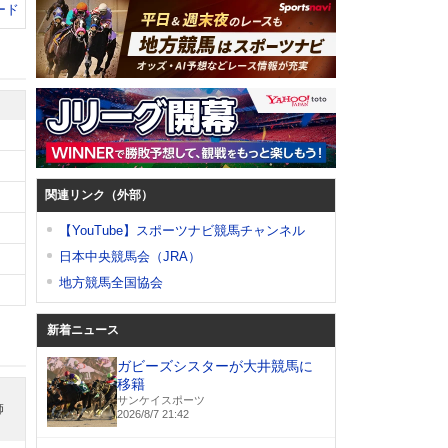
ード
関連リンク（外部）
【YouTube】スポーツナビ競馬チャンネル
日本中央競馬会（JRA）
地方競馬全国協会
新着ニュース
ガビーズシスターが大井競馬に
移籍
サンケイスポーツ
師
2026/8/7 21:42