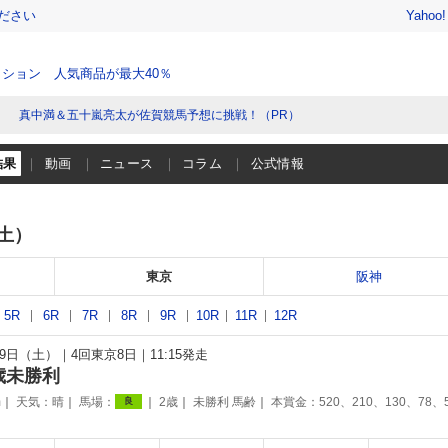
ださい
Yahoo
ション 人気商品が最大40％
真中満＆五十嵐亮太が佐賀競馬予想に挑戦！（PR）
結果
動画
ニュース
コラム
公式情報
（土）
東京
阪神
5R
6R
7R
8R
9R
10R
11R
12R
月29日（土）
4回東京8日
11:15発走
歳未勝利
m
天気：
晴
馬場：
2歳
未勝利 馬齢
本賞金：520、210、130、78、
良