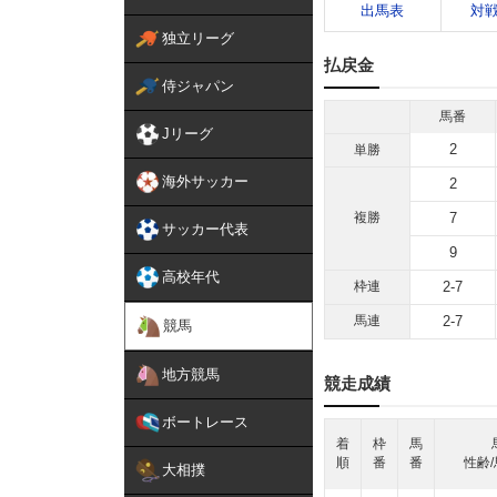
出馬表
対
独立リーグ
払戻金
侍ジャパン
馬番
Jリーグ
2
単勝
海外サッカー
2
複勝
7
サッカー代表
9
高校年代
枠連
2-7
馬連
2-7
競馬
地方競馬
競走成績
ボートレース
着
枠
馬
順
番
番
性齢/
大相撲