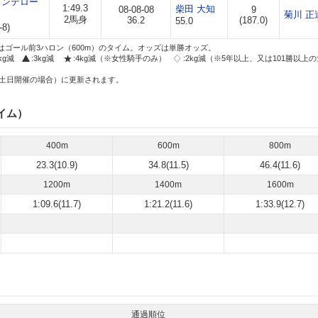
アンテロー
1:49.3
柴田 大知
08-08-08
9
菊川 正
2馬身
36.2
(187.0)
55.0
-8)
はゴール前3ハロン（600m）のタイム。オッズは単勝オッズ。
2kg減
:3kg減
:4kg減（※女性騎手のみ）
:2kg減（※5年以上、又は101勝以上
土日開催の場合）に更新されます。
イム）
400m
600m
800m
23.3(10.9)
34.8(11.5)
46.4(11.6)
1200m
1400m
1600m
1:09.6(11.7)
1:21.2(11.6)
1:33.9(12.7)
通過順位