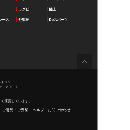
ラグビー
陸上
レース
他競技
Doスポーツ
ストラン
ィア TRILL
力して運営しています。
-
ご意見・ご要望
-
ヘルプ・お問い合わせ