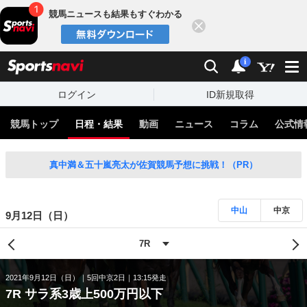
競馬ニュースも結果もすぐわかる
閉じる
スポーツナビ
検索
通知
i
ログイン
ID新規取得
競馬トップ
日程・結果
動画
ニュース
コラム
公式情
真中満＆五十嵐亮太が佐賀競馬予想に挑戦！（PR）
中山
中京
9月12日（日）
2021年9月12日（日）
5回中京2日
13:15発走
7R サラ系3歳上500万円以下