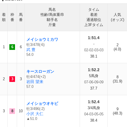
馬名
タイム
着
枠
馬
性齢/馬体重/B
着差
人気
順
番
番
騎手名
通過順位
(オッズ)
斤量
上3Fタイム
1:51.4
メイショウミカワ
-
牡3/478(-6)
2
1
6
6
(4.0)
武 豊
02-02-03-03
54.0
38.1
1:52.2
キースローガン
5馬身
牡4/474(+2)
8
2
3
3
(31.9)
岩田 望来
07-06-09-09
57.0
37.7
1:52.4
メイショウオキビ
3/4馬身
牡3/496(-2)
9
3
8
10
(48.3)
小沢 大仁
04-03-05-05
▲51.0
38.4