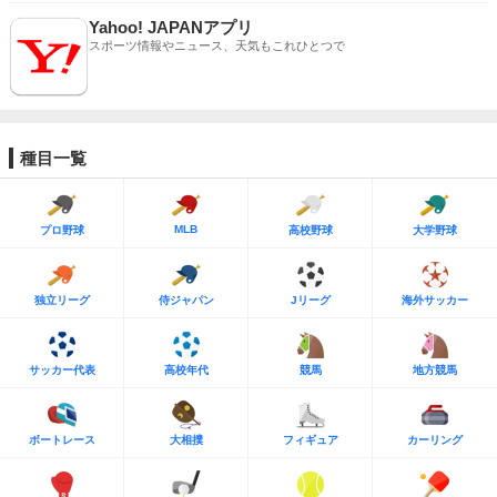
Yahoo! JAPANアプリ
スポーツ情報やニュース、天気もこれひとつで
種目一覧
MLB
プロ野球
高校野球
大学野球
独立リーグ
侍ジャパン
Jリーグ
海外サッカー
サッカー代表
高校年代
競馬
地方競馬
ボートレース
大相撲
フィギュア
カーリング