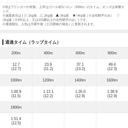
※Bはブリンカーの有無。上3Fはゴール前3ハロン（600m）のタイム。オッズは単勝オ
ッズ。
※減量表示は [
:1kg減
:2kg減
:3kg減
:4kg減（※女性騎手のみ）
:2kg減（※5年以上、又は101勝以上の女性騎手のみ）] です。
※通過順位、人気は月曜午後（土日開催の場合）に更新されます。
通過タイム（ラップタイム）
200m
400m
600m
800m
12.7
23.9
37.1
49.4
(12.7)
(11.2)
(13.2)
(12.3)
1000m
1200m
1400m
1600m
1:00.9
1:13.1
1:26.0
1:38.9
(11.5)
(12.2)
(12.9)
(12.9)
1800m
1:51.4
(12.5)