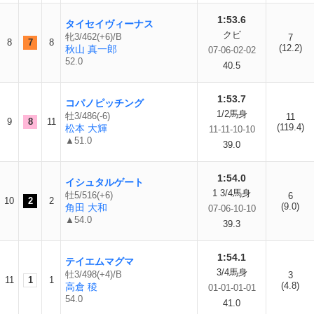
1:53.6
タイセイヴィーナス
クビ
牝3/462(+6)/B
7
8
7
8
(12.2)
秋山 真一郎
07-06-02-02
52.0
40.5
1:53.7
コパノピッチング
1/2馬身
牡3/486(-6)
11
9
8
11
(119.4)
松本 大輝
11-11-10-10
▲51.0
39.0
1:54.0
イシュタルゲート
1 3/4馬身
牡5/516(+6)
6
10
2
2
(9.0)
角田 大和
07-06-10-10
▲54.0
39.3
1:54.1
テイエムマグマ
3/4馬身
牡3/498(+4)/B
3
11
1
1
(4.8)
高倉 稜
01-01-01-01
54.0
41.0