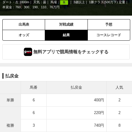
ダート・左 1800m
天気：
曇
馬場：
3歳以上
1勝クラス(500万下) 定量
良
本賞金：760、300、190、110、76万円
出馬表
対戦成績
予想
オッズ
結果
コースレコード
無料アプリで競馬情報をチェックする
払戻金
馬番
払戻金
人気
単勝
6
400円
2
6
220円
2
複勝
3
740円
8