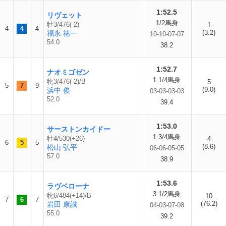
1:52.5
リヴェット
1/2馬身
牡3/476(-2)
1
4
4
4
(3.2)
福永 祐一
10-10-07-07
54.0
38.2
1:52.7
ナオミゴゼン
1 1/4馬身
牝3/476(-2)/B
5
5
7
9
(9.0)
浜中 俊
03-03-03-03
52.0
39.4
1:53.0
サーストンカイドー
1 3/4馬身
牡4/530(+26)
4
6
5
5
(8.6)
松山 弘平
06-06-05-05
57.0
38.9
1:53.6
ラヴベローナ
3 1/2馬身
牝6/484(+14)/B
10
7
6
7
(76.2)
岩田 康誠
04-03-07-08
55.0
39.2